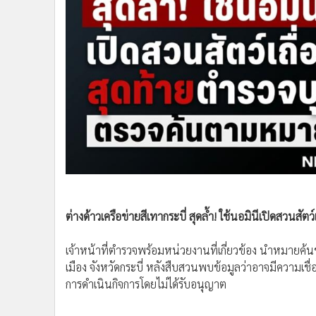
•
Management & HR
•
MGR Live
•
Infographic
•
การเมือง
•
ท่องเที่ยว
•
กีฬา
•
ต่างประเทศ
•
Special Scoop
•
เศรษฐกิจ-ธุรกิจ
•
จีน
•
ชุมชน-คุณภาพชีวิต
•
อาชญากรรม
ต่างด้าวเครือข่ายสีเทากระบี่ สุดล้ำ! ใช้นอมินีเปิดสวน
•
Motoring
เจ้าหน้าที่ตำรวจพร้อมหน่วยงานที่เกี่ยวข้อง นำหมายค้
•
เกม
เมือง จังหวัดกระบี่ หลังสืบสวนพบข้อมูลว่าอาจมีความเ
•
วิทยาศาสตร์
การดำเนินกิจการโดยไม่ได้รับอนุญาต
•
SMEs
•
หุ้น