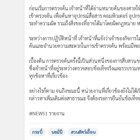
•
อินโดจีน
ก่อนเริ่มการตรวจค้น เจ้าหน้าที่ได้อ่านหมายค้นของศาล
•
กองทุนรวม
เข้าตรวจค้น เพื่อค้นหาอุปกรณ์สื่อสาร คอมพิวเตอร์ อุป
•
Celeb Online
ระทำความผิด รวมถึงสิ่งของที่อาจได้มาโดยผิดกฎหมาย หร
•
Factcheck
ระหว่างการปฏิบัติหน้าที่ เจ้าหน้าที่แจ้งว่าเจ้าของกิจการ
•
ญี่ปุ่น
ค้นและอำนวยความสะดวกในการเข้าตรวจค้น พร้อมมีพ
•
News1
•
Gotomanager
เบื้องต้น การตรวจค้นครั้งนี้เป็นส่วนหนึ่งของการสืบสวนข
ซึ่งเจ้าหน้าที่อยู่ระหว่างตรวจสอบข้อเท็จจริงและร
ทุกข้อหาที่เกี่ยวข้อง
อย่างไรก็ตาม จนถึงขณะนี้ หน่วยงานที่เกี่ยวข้องยังไม่ไ
กล่าวหาเพิ่มเติมต่อสาธารณะ จึงต้องรอการยืนยันข้อเท็จจริง
#NEWS1 รายงาน
กระบี่
นอมินี
สวนสัตว์เถื่อน