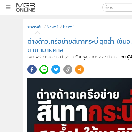
เลือกเครื่องมือท
•
หน้าหลัก
หน้าหลัก
News1
News1
ค้นหา
•
ทันเหตุการณ์
Google
•
ภาคใต้
ต่างด้าวเครือข่ายสีเทากระบี่ สุดล้ำ! ใช้
•
ภูมิภาค
MGR Onl
ตามหมายศาล
•
Online Section
เผยแพร่:
7 ก.ค. 2569 13:26
ปรับปรุง:
7 ก.ค. 2569 13:26
โดย: ผู
ค้นหาขั
•
บันเทิง
•
ผู้จัดการรายวัน
•
คอลัมนิสต์
•
ละคร
•
CbizReview
•
Cyber BIZ
•
ผู้จัดกวน
•
Good health & Well-being
•
Green Innovation & SD