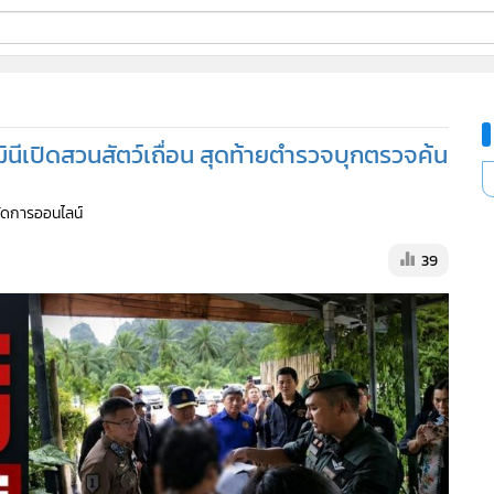
ี่ใช้
นอมินีเปิดสวนสัตว์เถื่อน สุดท้ายตำรวจบุกตรวจค้น
ine
้จัดการออนไลน์
้นสูง
39