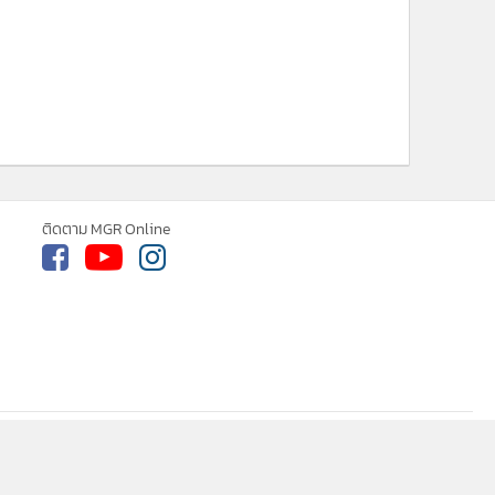
ne ใช้คุกกี้ (Cookies)
ใช้คุกกี้ เพื่อจัดการข้อมูลส่วนบุคคลเพื่อนำ
ารณ์คอนเทนต์ที่ดีที่สุดให้กับผู้อ่านบน
รับทราบ
ละ แอพพลิเคชั่น
เงื่อนไขการใช้งานเว็บไซต์
และ
ิส่วนบุคคล
ติดตาม MGR Online
cebook
เกี่ยวกับเรา
ติดต่อเรา