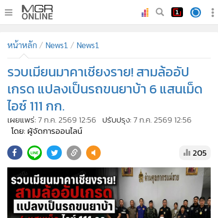
•
หน้าหลัก
หน้าหลัก
News1
News1
•
ทันเหตุการณ์
•
รวบเมียนมาคาเชียงราย! สามล้ออัป
ภาคใต้
•
ภูมิภาค
เกรด แปลงเป็นรถขนยาบ้า 6 แสนเม็ด
•
Online Section
ไอซ์ 111 กก.
•
บันเทิง
เผยแพร่:
7 ก.ค. 2569 12:56
ปรับปรุง:
7 ก.ค. 2569 12:56
•
ผู้จัดการรายวัน
โดย: ผู้จัดการออนไลน์
•
คอลัมนิสต์
205
•
ละคร
•
CbizReview
•
Cyber BIZ
•
ผู้จัดกวน