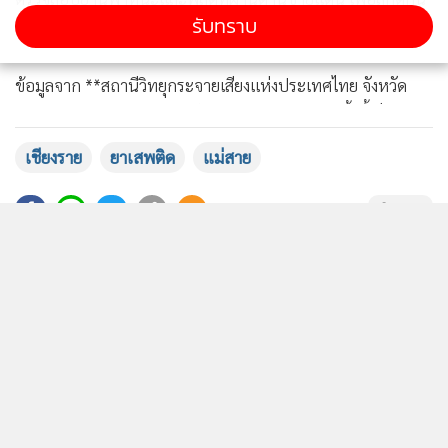
รับทราบ
การลักลอบนำยาเสพติดเข้าสู่ประเทศ
แสดงเพิ่มเติม
ข้อมูลจาก **สถานีวิทยุกระจายเสียงแห่งประเทศไทย จังหวัด
เชียงราย กรมประชาสัมพันธ์** ระบุว่า การจับกุมครั้งนี้เป็นผล
จากการบูรณาการของหน่วยงานด้านความมั่นคงในการเฝ้าระวัง
เชียงราย
ยาเสพติด
แม่สาย
พื้นที่ชายแดนอย่างต่อเนื่อง หลังได้รับข้อมูลข่าวสารเกี่ยวกับ
ความพยายามลำเลียงยาเสพติดข้ามแดน
205
ยอดนิยม
**เครดิต:** เพจ **นครออนไลน์**
**อ้างอิงข้อมูล:** สวท.เชียงราย กรมประชาสัมพันธ์
อ่านเพิ่มเติม
#NEWS1 รายงาน
ข่าวในหมวดล่าสุด
ไฮโซปิงค้าน นร.ที่ก่อเหตุ ไม่ใช่ ด.เxี้ย ไม่ใช่ ด.นรก แต่