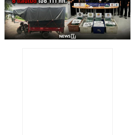
•
Good health & Well-being
•
Green Innovation & SD
•
Management & HR
•
MGR Live
•
Infographic
•
การเมือง
•
ท่องเที่ยว
•
กีฬา
•
ต่างประเทศ
•
Special Scoop
•
เศรษฐกิจ-ธุรกิจ
•
จีน
•
ชุมชน-คุณภาพชีวิต
•
อาชญากรรม
•
Motoring