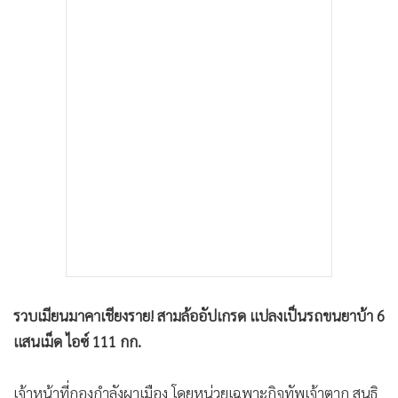
•
เกม
•
วิทยาศาสตร์
•
SMEs
•
หุ้น
•
อินโดจีน
•
กองทุนรวม
•
Celeb Online
•
Factcheck
•
ญี่ปุ่น
•
News1
•
Gotomanager
รวบเมียนมาคาเชียงราย! สามล้ออัปเกรด แปลงเป็นรถขนยาบ้า 6
แสนเม็ด ไอซ์ 111 กก.
เจ้าหน้าที่กองกำลังผาเมือง โดยหน่วยเฉพาะกิจทัพเจ้าตาก สนธิ