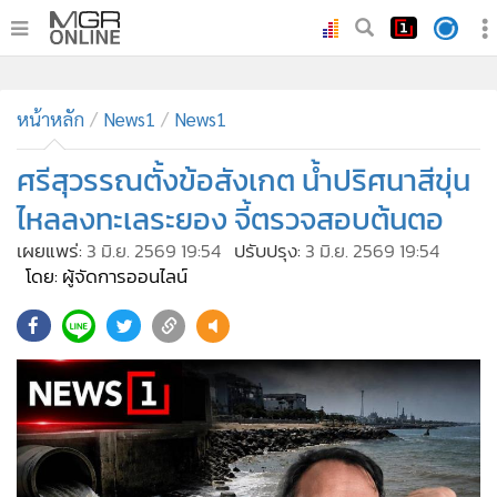
•
หน้าหลัก
•
หน้าหลัก
ทันเหตุการณ์
News1
News1
•
ภาคใต้
ศรีสุวรรณตั้งข้อสังเกต น้ำปริศนาสีขุ่น
•
ภูมิภาค
ไหลลงทะเลระยอง จี้ตรวจสอบต้นตอ
•
Online Section
เผยแพร่:
3 มิ.ย. 2569 19:54
ปรับปรุง:
3 มิ.ย. 2569 19:54
•
บันเทิง
โดย: ผู้จัดการออนไลน์
•
ผู้จัดการรายวัน
57
•
คอลัมนิสต์
•
ละคร
•
CbizReview
•
Cyber BIZ
•
ผู้จัดกวน