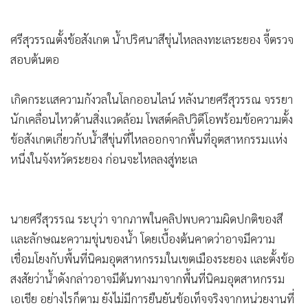
•
เกม
•
วิทยาศาสตร์
ศรีสุวรรณตั้งข้อสังเกต น้ำปริศนาสีขุ่นไหลลงทะเลระยอง จี้ตรวจ
•
SMEs
สอบต้นตอ
•
หุ้น
•
อินโดจีน
เกิดกระแสความกังวลในโลกออนไลน์ หลังนายศรีสุวรรณ จรรยา
•
กองทุนรวม
นักเคลื่อนไหวด้านสิ่งแวดล้อม โพสต์คลิปวิดีโอพร้อมข้อความตั้ง
ข้อสังเกตเกี่ยวกับน้ำสีขุ่นที่ไหลออกจากพื้นที่อุตสาหกรรมแห่ง
•
Celeb Online
หนึ่งในจังหวัดระยอง ก่อนจะไหลลงสู่ทะเล
•
Factcheck
•
ญี่ปุ่น
•
News1
นายศรีสุวรรณ ระบุว่า จากภาพในคลิปพบความผิดปกติของสี
•
Gotomanager
และลักษณะความขุ่นของน้ำ โดยเบื้องต้นคาดว่าอาจมีความ
เชื่อมโยงกับพื้นที่นิคมอุตสาหกรรมในเขตเมืองระยอง และตั้งข้อ
สงสัยว่าน้ำดังกล่าวอาจมีต้นทางมาจากพื้นที่นิคมอุตสาหกรรม
เอเชีย อย่างไรก็ตาม ยังไม่มีการยืนยันข้อเท็จจริงจากหน่วยงานที่