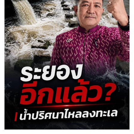
•
Good health & Well-being
•
Green Innovation & SD
•
Management & HR
•
MGR Live
•
Infographic
•
การเมือง
•
ท่องเที่ยว
•
กีฬา
•
ต่างประเทศ
•
Special Scoop
•
เศรษฐกิจ-ธุรกิจ
•
จีน
•
ชุมชน-คุณภาพชีวิต
•
อาชญากรรม
•
Motoring