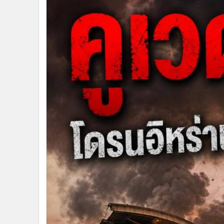
•
Management & HR
•
MGR Live
•
Infographic
•
การเมือง
•
ท่องเที่ยว
•
กีฬา
•
ต่างประเทศ
•
Special Scoop
•
เศรษฐกิจ-ธุรกิจ
•
จีน
•
ชุมชน-คุณภาพชีวิต
•
อาชญากรรม
•
Motoring
•
เกม
•
วิทยาศาสตร์
•
SMEs
•
หุ้น