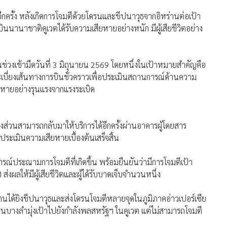
รั้ง หลังเกิดการโจมตีด้วยโดรนและขีปนาวุธจากอิหร่านต่อเป้า
านาชาติคูเวตได้รับความเสียหายอย่างหนัก มีผู้เสียชีวิตอย่าง
นช่วงเช้ามืดวันที่ 3 มิถุนายน 2569 โดยหนึ่งในเป้าหมายสำคัญคือ
ะเบี่ยงเส้นทางการบินชั่วคราวเพื่อประเมินสถานการณ์ด้านความ
ยหายอย่างรุนแรงจากแรงระเบิด
ส่วนสามารถกลับมาให้บริการได้อีกครั้งผ่านอาคารผู้โดยสาร
เมินความเสียหายเบื้องต้นเสร็จสิ้น
์ประณามการโจมตีที่เกิดขึ้น พร้อมยืนยันว่ามีการโจมตีเป้า
ลให้มีผู้เสียชีวิตและผู้ได้รับบาดเจ็บจำนวนหนึ่ง
นได้ยิงขีปนาวุธและส่งโดรนโจมตีหลายจุดในภูมิภาคอ่าวเปอร์เซีย
รนบางลำมุ่งเป้าไปยังกำลังพลสหรัฐฯ ในคูเวต แต่ไม่สามารถโจมตี