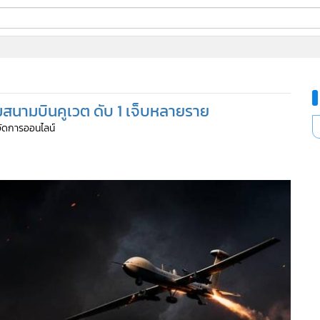
ี่ใช้
มสนามบินคูเวต ดับ 1 เจ็บหลายราย
ine
้จัดการออนไลน์
้นสูง
118