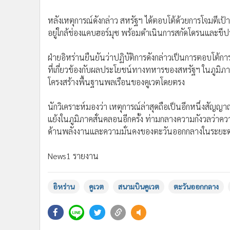
หลังเหตุการณ์ดังกล่าว สหรัฐฯ ได้ตอบโต้ด้วยการโจมตีเ
อยู่ใกล้ช่องแคบฮอร์มุซ พร้อมดำเนินการสกัดโดรนและขีปนา
ฝ่ายอิหร่านยืนยันว่าปฏิบัติการดังกล่าวเป็นการตอบโต้
ที่เกี่ยวข้องกับผลประโยชน์ทางทหารของสหรัฐฯ ในภูมิภาค
โครงสร้างพื้นฐานพลเรือนของคูเวตโดยตรง
นักวิเคราะห์มองว่า เหตุการณ์ล่าสุดถือเป็นอีกหนึ่งสัญ
แย้งในภูมิภาคสั่นคลอนอีกครั้ง ท่ามกลางความกังวลว่า
ด้านพลังงานและความมั่นคงของตะวันออกกลางในระยะต
News1 รายงาน
อิหร่าน
คูเวต
สนามบินคูเวต
ตะวันออกกลาง