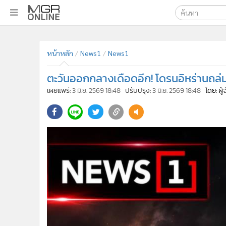
เลือกเครื่องมือท
•
หน้าหลัก
หน้าหลัก
News1
News1
ค้นหา
•
ทันเหตุการณ์
Google
•
ภาคใต้
ตะวันออกกลางเดือดอีก! โดรนอิหร่านถล่
•
ภูมิภาค
MGR Onl
เผยแพร่:
3 มิ.ย. 2569 18:48
ปรับปรุง:
3 มิ.ย. 2569 18:48
โดย: ผู
•
Online Section
ค้นหาขั
•
บันเทิง
•
ผู้จัดการรายวัน
•
คอลัมนิสต์
•
ละคร
•
CbizReview
•
Cyber BIZ
•
ผู้จัดกวน
•
Good health & Well-being
•
Green Innovation & SD