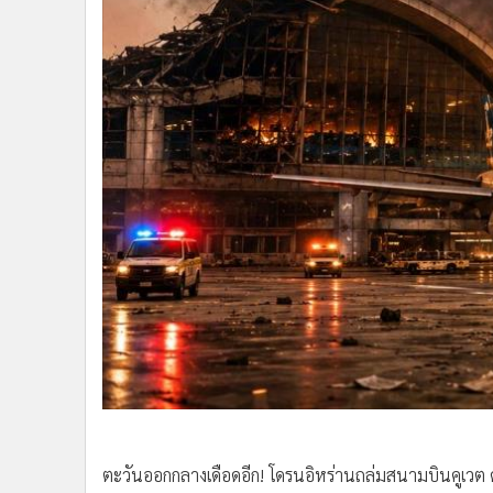
•
อินโดจีน
•
กองทุนรวม
•
Celeb Online
•
Factcheck
•
ญี่ปุ่น
•
News1
•
Gotomanager
ตะวันออกกลางเดือดอีก! โดรนอิหร่านถล่มสนามบินคูเวต 