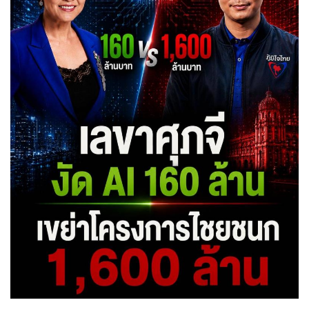
•
Good health & Well-being
•
Green Innovation & SD
•
Management & HR
•
MGR Live
•
Infographic
•
การเมือง
•
ท่องเที่ยว
•
กีฬา
•
ต่างประเทศ
•
Special Scoop
•
เศรษฐกิจ-ธุรกิจ
•
จีน
•
ชุมชน-คุณภาพชีวิต
•
อาชญากรรม
•
Motoring