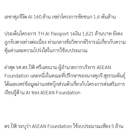
•
เกม
•
วิทยาศาสตร์
เลขาศุภจีงัด AI 160 ล้าน เขย่าโครงการชัยชนก 1.6 พันล้าน
•
SMEs
•
หุ้น
ประเด็นโครงการ TH AI Passport วงเงิน 1,621 ล้านบาท ยังคง
•
อินโดจีน
ถูกจับตาอย่างต่อเนื่อง ท่ามกลางข้อวิพากษ์วิจารณ์เกี่ยวกับความ
•
กองทุนรวม
คุ้มค่าและความโปร่งใสในการใช้งบประมาณ
•
Celeb Online
ล่าสุด รศ.ดร.ปิติ ศรีแสงนาม ผู้อำนวยการบริหาร ASEAN
•
Factcheck
Foundation และหนึ่งในคณะที่ปรึกษาของนางศุภจี สุธรรมพันธุ์
•
ญี่ปุ่น
ได้เผยแพร่ข้อมูลผ่านเฟซบุ๊กส่วนตัวเกี่ยวกับโครงการส่งเสริมการ
•
News1
เรียนรู้ด้าน AI ของ ASEAN Foundation
•
Gotomanager
ดร.ปิติ ระบุว่า ASEAN Foundation ใช้งบประมาณเพียง 5 ล้าน