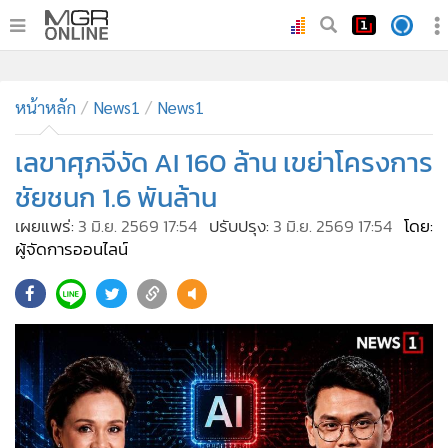
•
หน้าหลัก
•
หน้าหลัก
ทันเหตุการณ์
News1
News1
•
ภาคใต้
เลขาศุภจีงัด AI 160 ล้าน เขย่าโครงการ
•
ภูมิภาค
ชัยชนก 1.6 พันล้าน
•
Online Section
เผยแพร่:
3 มิ.ย. 2569 17:54
ปรับปรุง:
3 มิ.ย. 2569 17:54
โดย:
•
บันเทิง
ผู้จัดการออนไลน์
•
ผู้จัดการรายวัน
•
คอลัมนิสต์
•
ละคร
•
CbizReview
•
Cyber BIZ
•
ผู้จัดกวน