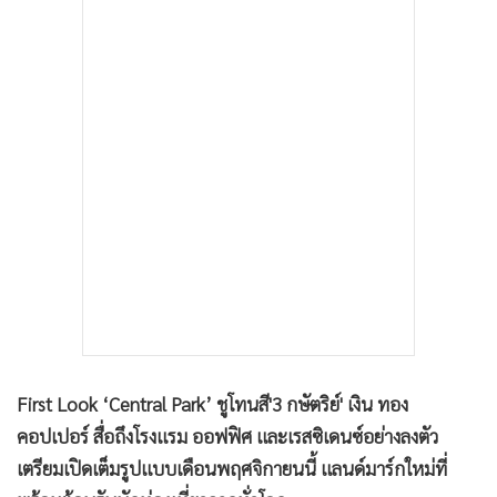
•
เกม
•
วิทยาศาสตร์
•
SMEs
•
หุ้น
•
อินโดจีน
•
กองทุนรวม
•
Celeb Online
•
Factcheck
•
ญี่ปุ่น
•
News1
•
Gotomanager
First Look ‘Central Park’ ชูโทนสี'3 กษัตริย์' เงิน ทอง
คอปเปอร์ สื่อถึงโรงแรม ออฟฟิศ และเรสซิเดนซ์อย่างลงตัว
เตรียมเปิดเต็มรูปแบบเดือนพฤศจิกายนนี้ แลนด์มาร์กใหม่ที่