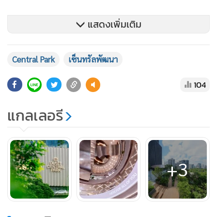
แสดงเพิ่มเติม
Central Park
เซ็นทรัลพัฒนา
ด้านงานดีไซน์ ใช้โทนสี “3 กษัตริย์” - เงิน ทอง และคอปเปอร์ -
สีเสริมมงคลและความมั่งมี พร้อมคง Legacy ของดุสิต ด้วย
104
Façade ที่สะท้อน Heritage ผ่านทุกดีเทล ดีไซน์โค้งและคลื่น ที่
สะท้อนความเป็น Heritage อย่างมีมิติ เสริมด้วยจอ LED digital
แกลเลอรี
curved ขนาดใหญ่กว่า 518 ตร.ม. รองรับคอนเทนต์ 3D สร้าง
Visual Impact ที่ดึงดูดสายตากว่าล้านคู่ต่อวัน กลายเป็นแลนด์
มาร์กใหม่ที่พร้อมต้อนรับนักท่องเที่ยวจากทั่วโลก เดินทางง่ายๆ
+3
ด้วย BTS ศาลาแดง และMRT สถานีสีลม สะดวกที่สุด เตรียมงาน
ฉลองเปิดเต็มรูปแบบ ‘Here for Celebration’ ในเดือน
พฤศจิกายนนี้