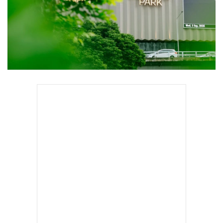
•
Good health & Well-being
•
Green Innovation & SD
•
Management & HR
•
MGR Live
•
Infographic
•
การเมือง
•
ท่องเที่ยว
•
กีฬา
•
ต่างประเทศ
•
Special Scoop
•
เศรษฐกิจ-ธุรกิจ
•
จีน
•
ชุมชน-คุณภาพชีวิต
•
อาชญากรรม
•
Motoring