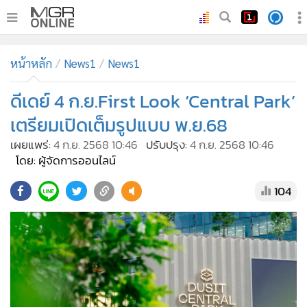
•
หน้าหลัก
หน้าหลัก
News1
News1
•
ทันเหตุการณ์
•
ดีเดย์ 4 ก.ย.First Look ‘Central Park’
ภาคใต้
•
ภูมิภาค
เตรียมเปิดเต็มรูปแบบ พ.ย.68
•
Online Section
เผยแพร่:
4 ก.ย. 2568 10:46
ปรับปรุง:
4 ก.ย. 2568 10:46
•
บันเทิง
โดย: ผู้จัดการออนไลน์
•
ผู้จัดการรายวัน
104
•
คอลัมนิสต์
•
ละคร
•
CbizReview
•
Cyber BIZ
•
ผู้จัดกวน