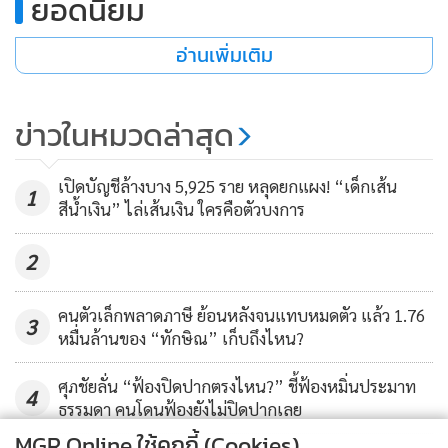
ยอดนิยม
อ่านเพิ่มเติม
ข่าวในหมวดล่าสุด
เปิดบัญชีล้างบาง 5,925 ราย หลุดยกแผง! “เด็กเส้น
1
สีน้ำเงิน” ไล่เส้นเงิน ใครคือตัวบงการ
2
คนตัวเล็กพลาดภาษี ย้อนหลังจนแทบหมดตัว แล้ว 1.76
3
หมื่นล้านของ “ทักษิณ” เก็บถึงไหน?
ศุภชัยลั่น “ฟ้องปิดปากตรงไหน?” ชี้ฟ้องหมิ่นประมาท
4
ธรรมดา คนโดนฟ้องยังไม่ปิดปากเลย
MGR Online ใช้คุกกี้ (Cookies)