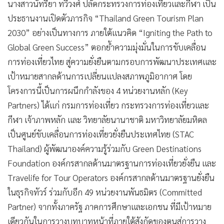
นางสาวนัทรียา ทวีวงศ์ ปลัดกระทรวงการท่องเที่ยวและกีฬา เป็น
•
เกม
ประธานงานเปิดตัวภารกิจ “Thailand Green Tourism Plan
•
วิทยาศาสตร์
2030” อย่างเป็นทางการ ภายใต้แนวคิด “Igniting the Path to
•
SMEs
Global Green Success” ตอกย้ำความมุ่งมั่นในการขับเคลื่อน
•
หุ้น
การท่องเที่ยวไทย สู่ความยั่งยืนตามกรอบการพัฒนาประเทศและ
•
อินโดจีน
เป้าหมายสากลด้านการเปลี่ยนแปลงสภาพภูมิอากาศ โดย
•
กองทุนรวม
โครงการนี้เป็นการผนึกกำลังของ 4 หน่วยงานหลัก (Key
•
Celeb Online
Partners) ได้แก่ กรมการท่องเที่ยว กระทรวงการท่องเที่ยวและ
•
Factcheck
กีฬา เจ้าภาพหลัก และ วิทยาลัยนานาชาติ มหาวิทยาลัยมหิดล
•
ญี่ปุ่น
เป็นศูนย์ขับเคลื่อนการท่องเที่ยวยั่งยืนประเทศไทย (STAC
•
News1
Thailand) ผู้พัฒนาองค์ความรู้ร่วมกับ Green Destinations
Foundation องค์กรสากลด้านมาตรฐานการท่องเที่ยวยั่งยืน และ
•
Gotomanager
Travelife for Tour Operators องค์กรสากลด้านมาตรฐานยั่งยืน
ในธุรกิจทัวร์ ร่วมกับอีก 49 หน่วยงานพันธมิตร (Committed
Partner) จากทั้งภาครัฐ ภาคการศึกษาและเอกชน ที่มีเป้าหมาย
เดียวกันในการวางบทบาทหน้าที่ภายใต้สังกัดของตนสู่การวาง