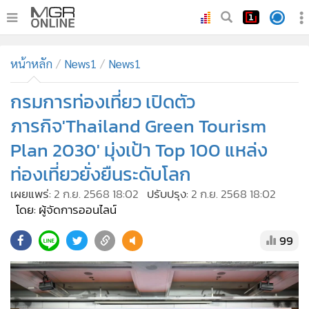
•
หน้าหลัก
หน้าหลัก
News1
News1
•
ทันเหตุการณ์
•
กรมการท่องเที่ยว เปิดตัว
ภาคใต้
•
ภูมิภาค
ภารกิจ'Thailand Green Tourism
•
Online Section
Plan 2030' มุ่งเป้า Top 100 แหล่ง
•
บันเทิง
ท่องเที่ยวยั่งยืนระดับโลก
•
ผู้จัดการรายวัน
เผยแพร่:
2 ก.ย. 2568 18:02
ปรับปรุง:
2 ก.ย. 2568 18:02
•
คอลัมนิสต์
โดย: ผู้จัดการออนไลน์
•
ละคร
99
•
CbizReview
•
Cyber BIZ
•
ผู้จัดกวน