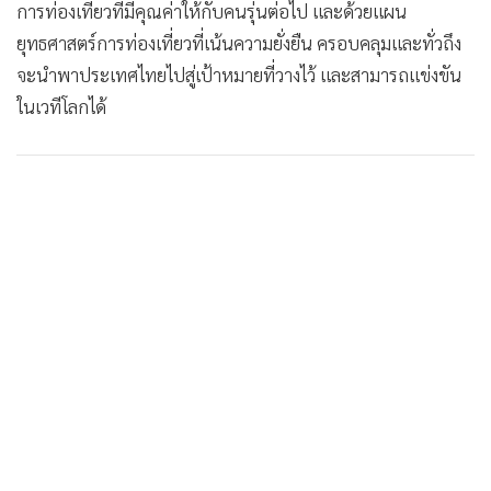
การท่องเที่ยวที่มีคุณค่าให้กับคนรุ่นต่อไป และด้วยแผน
ยุทธศาสตร์การท่องเที่ยวที่เน้นความยั่งยืน ครอบคลุมและทั่วถึง
จะนำพาประเทศไทยไปสู่เป้าหมายที่วางไว้ และสามารถแข่งขัน
ในเวทีโลกได้
ภายในงาน ได้เปิดตัวตราสัญลักษณ์มาตรฐานความยั่งยืนของ
ประเทศไทย “Thailand Good Travel” ที่เทียบเท่ามาตรฐานใน
ระดับสากล ซึ่งถูกพัฒนาขึ้นเพื่อเป็นเครื่องหมายรับรองคุณภาพ
สำหรับแหล่งท่องเที่ยว ชุมชนท่องเที่ยว สถานประกอบการที่พัก
ขนาดเล็ก (ไม่เกิน 50 ห้อง) และธุรกิจนำเที่ยว ที่ดำเนินงานตาม
เกณฑ์ด้านสิ่งแวดล้อม สังคม วัฒนธรรม และเศรษฐกิจอย่าง
สมดุล โดยกลไกนี้ จะช่วยสร้างความเชื่อมั่นแก่ คู่ค้าและนักท่อง
เที่ยวทั้งชาวไทยและต่างชาติ ว่าการเดินทางในประเทศไทยเป็น
ไปอย่างรับผิดชอบต่อสิ่งแวดล้อมและสังคม อีกทั้งยังเป็นเครื่อง