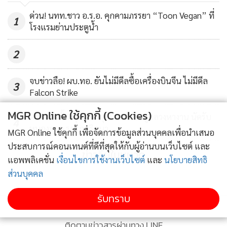
ด่วน! นทท.ชาว อ.ร.อ. คุกคามภรรยา “Toon Vegan” ที่
นายจาตุรนต์ ภักดีวานิช อธิบดีกรมการท่องเที่ยว ให้รายละเอียด
1
โรงแรมย่านประตูน้ำ
เพิ่มเติมว่า เพื่อให้การดำเนินงานตามแผน Thailand Green
Tourism Plan 2030 เกิดผลเป็นรูปธรรม กรมการท่องเที่ยวได้
2
วางกิจกรรมสำคัญหลายด้านภายใต้โครงการฯ โดยได้เปิดรับ
สมัคร 'Thailand Green Coach' เพื่อทำหน้าที่เป็น 'พี่เลี้ยง' ให้คำ
จบข่าวลือ! ผบ.ทอ. ยันไม่มีดีลซื้อเครื่องบินจีน ไม่มีดีล
3
ปรึกษาและสนับสนุนแก่สถานประกอบการด้านการท่องเที่ยวให้
Falcon Strike
เข้าใจและสามารถพัฒนาตามเกณฑ์มาตรฐานสากลได้อย่างมี
MGR Online ใช้คุกกี้ (Cookies)
หวิดหายทั้งกลุ่ม! 4 หนุ่มนครนายกถูกลวงหางาน นัดรับ
ประสิทธิภาพ โดยในเดือนตุลาคมนี้ จะมีการจัดกิจกรรมสัมมนา
4
หนองจอก รอรถปริศนา
MGR Online ใช้คุกกี้ เพื่อจัดการข้อมูลส่วนบุคคลเพื่อนำเสนอ
เชิงปฏิบัติการ (Road show) ใน 4 จังหวัด จาก 4 ภูมิภาค ได้แก่
ประสบการณ์คอนเทนต์ที่ดีที่สุดให้กับผู้อ่านบนเว็บไซต์ และ
ฉะเชิงเทรา เชียงราย นครศรีธรรมราช และนครราชสีมา ซึ่งจะ
ข่าวอื่นในหมวด
แอพพลิเคชั่น
เงื่อนไขการใช้งานเว็บไซต์
และ
นโยบายสิทธิ
เปิดโอกาสให้พี่เลี้ยงในระดับภูมิภาคได้เชิญแหล่งท่องเที่ยวและผู้
ส่วนบุคคล
ประกอบการมาร่วมมือกันเรียนรู้และฝึกการประเมินตนเองและ
รายงานผลจากการพัฒนาตัวชี้วัดมาตรฐานยั่งยืนลงระบบที่ได้
รับทราบ
ออกแบบเพื่อแสดงสถานะความยั่งยืนในระดับประเทศจากการ
ประเมินตนเองและสามารถต่อยอดสู่เป้าหมายการเข้าสู่
ติดตามข่าวสารผ่านทาง LINE