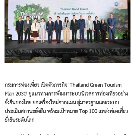
•
Good health & Well-being
•
Green Innovation & SD
•
Management & HR
•
MGR Live
•
Infographic
•
การเมือง
•
ท่องเที่ยว
•
กีฬา
•
ต่างประเทศ
•
Special Scoop
กรมการท่องเที่ยว เปิดตัวภารกิจ 'Thailand Green Tourism
•
เศรษฐกิจ-ธุรกิจ
Plan 2030' ชูแนวทางการพัฒนาระบบนิเวศการท่องเที่ยวอย่าง
ยั่งยืนของไทย ยกเครื่องใหม่จากแผน สู่มาตรฐานและระบบ
•
จีน
ประเมินสถานะยั่งยืน พร้อมเป้าหมาย Top 100 แหล่งท่องเที่ยว
•
ชุมชน-คุณภาพชีวิต
ยั่งยืนระดับโลก
•
อาชญากรรม
•
Motoring