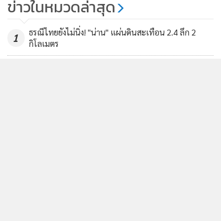
ข่าวในหมวดล่าสุด
ธรณีไทยยังไม่นิ่ง! "น่าน" แผ่นดินสะเทือน 2.4 ลึก 2
1
กิโลเมตร
2
แม่น้ำโขงส่งสัญญาณไม่ดี เริ่มล้นตลิ่งที่นครพนม เตรียม
3
เก็บของขึ้นที่สูง
เดือด! เรวัชคิดสวนทางกับนายก ลั่นยุคนี้ต้องอนุญาตให้
4
ครูพก "ป."
ข่าวอื่นในหมวด