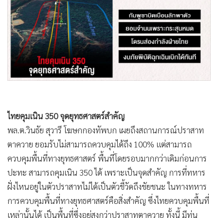
•
Good health & Well-being
•
Green Innovation & SD
•
Management & HR
•
MGR Live
•
Infographic
•
การเมือง
•
ท่องเที่ยว
•
กีฬา
ไทยคุมเนิน 350 จุดยุทธศาสตร์สำคัญ
•
ต่างประเทศ
พล.ต.วินธัย สุวารี โฆษกกองทัพบก เผยถึงสถานการณ์ปราสาท
•
Special Scoop
ตาควาย ยอมรับไม่สามารถควบคุมได้ถึง 100% แต่สามารถ
•
เศรษฐกิจ-ธุรกิจ
ควบคุมพื้นที่ทางยุทธศาสตร์ พื้นที่โดยรอบมากกว่าเดิมก่อนการ
•
จีน
ปะทะ สามารถคุมเนิน 350 ได้ เพราะเป็นจุดสำคัญ การที่ทหาร
•
ชุมชน-คุณภาพชีวิต
ฝั่งไหนอยู่ในตัวปราสาทไม่ได้เป็นตัวชี้วัดถึงชัยชนะ ในทางทหาร
•
อาชญากรรม
การควบคุมพื้นที่ทางยุทธศาสตร์คือสิ่งสำคัญ ซึ่งไทยควบคุมพื้นที่
•
Motoring
เหล่านั้นได้ เป็นพื้นที่ซึ่งอยู่สูงกว่าปราสาทตาควาย ทั้งนี้ มีทุ่น