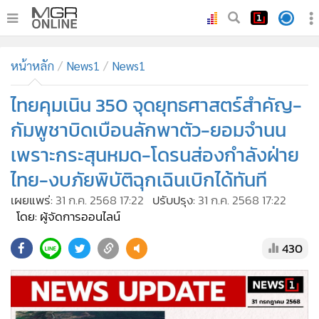
•
หน้าหลัก
หน้าหลัก
News1
News1
•
ทันเหตุการณ์
•
ไทยคุมเนิน 350 จุดยุทธศาสตร์สำคัญ-
ภาคใต้
•
ภูมิภาค
กัมพูชาบิดเบือนลักพาตัว-ยอมจำนน
•
Online Section
เพราะกระสุนหมด-โดรนส่องกำลังฝ่าย
•
บันเทิง
ไทย-งบภัยพิบัติฉุกเฉินเบิกได้ทันที
•
ผู้จัดการรายวัน
เผยแพร่:
31 ก.ค. 2568 17:22
ปรับปรุง:
31 ก.ค. 2568 17:22
•
คอลัมนิสต์
โดย: ผู้จัดการออนไลน์
•
ละคร
430
•
CbizReview
•
Cyber BIZ
•
ผู้จัดกวน