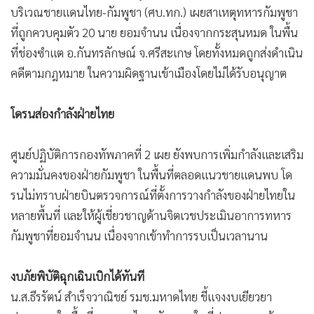
บริเวณชายแดนไทย-กัมพูชา (ศบ.ทก.) เผยสาเหตุทหารกัมพูชา
ที่ถูกควบคุมตัว 20 นาย ยอมจำนน เนื่องจากกระสุนหมด ในพื้น
ที่ช่องซำแต อ.กันทรลักษณ์ จ.ศรีสะเกษ โดยทั้งหมดถูกส่งดำเนิน
คดีตามกฎหมาย ในความผิดฐานเข้าเมืองโดยไม่ได้รับอนุญาต
โดรนส่องกำลังฝ่ายไทย
ศูนย์ปฏิบัติการกองทัพภาคที่ 2 เผย ยังพบการเพิ่มกำลังและเสริม
ความมั่นคงของฝ่ายกัมพูชา ในพื้นที่ตลอดแนวชายแดนพบ โด
รนไม่ทราบฝ่ายบินตรวจการณ์ที่ตั้งการวางกำลังของฝ่ายไทยใน
หลายพื้นที่ และให้ผู้เชี่ยวชาญด้านจิตเวชประเมินอาการทหาร
กัมพูชาที่ยอมจำนน เนื่องจากเข้าทำการรบเป็นเวลานาน
งบภัยพิบัติฉุกเฉินเบิกได้ทันที
น.ส.ธีรรัตน์ สำเร็จวาณิชย์ รมช.มหาดไทย ชี้แจงงบเยียวยา