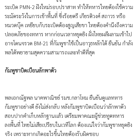
•
เกม
ระเบิด PMN-2 ฝังใหม่รอบปราสาท ทำให้ทหารไทยต้องใช้ความ
•
วิทยาศาสตร์
ระมัดระวังในการเข้าพื้นที่ ซึ่งร้อยตรี เกียรติวงศ์ สถาวร หรือ
•
SMEs
หมวดบุ๊ค เหยียบกับระเบิดต้องสูญเสียขา ไทยต้องคำนึงถึงความ
ปลอดภัยของทหาร หากก่อนเวลาหยุดยิง ฝั่งไทยผลีผลามเข้าไป
•
หุ้น
อาจโดนจรวด BM-21 ที่กัมพูชาใช้เป็นอาวุธหลักได้ ยืนยัน กำลัง
•
อินโดจีน
พลได้พยายามสุดความสามารถและทำดีที่สุด
•
กองทุนรวม
•
Celeb Online
กัมพูชาบิดเบือนลักพาตัว
•
Factcheck
•
ญี่ปุ่น
•
News1
พลเอกณัฐพล นาคพาณิชย์ รมช.กลาโหม ยืนยันดูแลทหาร
•
Gotomanager
กัมพูชาอย่างดี​ ยังไม่ส่งกลับ​ หลังกัมพูชาบิดเบือนว่าลักพาตัว
สอบปากคำเก็บหลักฐานแล้ว​ เตรียมพาคณะผู้ช่วยทูตทหาร
ลงพื้นที่ ไทยไม่เสียเปรียบในเวทีโลก​ ต้องแน่ใจว่ากัมพูชาหยุดยิง
จริง​ เพราะหากเกิดอะไรขึ้น​ไทยต้องรับผิดชอบ​