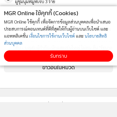
ผู้ชุมนุมพีมูฟเจ็บ 3 ราย
จำนวนมาก เหมือนกับต่อต้านการอพยพเข้าเมืองจำนวนมาก
MGR Online ใช้คุกกี้ (Cookies)
2
ตั้งแต่วันแรกที่ทรัมป์เข้าบริหารที่ทำเนียบขาว เขาออกนโยบาย
MGR Online ใช้คุกกี้ เพื่อจัดการข้อมูลส่วนบุคคลเพื่อนำเสนอ
รายวัน โดยเริ่มจากการจับผู้อพยพผิดกฎหมายในสหรัฐฯ และ
ประสบการณ์คอนเทนต์ที่ดีที่สุดให้กับผู้อ่านบนเว็บไซต์ และ
โทน บางแค ถูกคุมตัวถึง บชก.แล้ว ยังยิ้มระรื่น ลั่นพร้อม
3
ทำการถ่ายทอดสดการเนรเทศออกนอกประเทศ โดยไม่แยแสต่อ
พิสูจน์ความบริสุทธิ์
แอพพลิเคชั่น
เงื่อนไขการใช้งานเว็บไซต์
และ
นโยบายสิทธิ
กระบวนการยุติธรรม
ที่ต้องนำผู้ต้องหาผ่านขบวนการพิจารณา
ส่วนบุคคล
ของศาลก่อนที่จะต้องเนรเทศหรือไม่
สืบ - บุญส่ง ผู้กำกับ-นักแสดงรุ่นใหญ่ ไม่ทน ลั่น "รัฐบาล
4
เดี้ยงแล้ว"
รับทราบ
พร้อมๆ กับนโยบายขึ้นภาษีนำเข้าจากทั่วโลก ซึ่งแคนาดาและ
ข่าวอื่นในหมวด
เม็กซิโกเป็นสองประเทศแรกที่โดนก่อนเพื่อนในเรื่องอะลูมิเนียม
และเหล็กกล้า เพราะทรัมป์ต้องการผลิตเหล็กและอะลูมิเนียมเอง
ในสหรัฐฯ เพื่อนำเอาการผลิตและการจ้างงานกลับมาสู่สหรัฐฯ
ติดตามข่าวสารผ่านทาง LINE