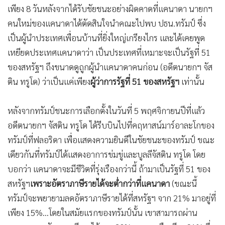
เพียง 8 วันหลังจากได้รับชัยชนะอย่างผิดคาดที่แคนาดา นายกฯ
คนใหม่ของแคนาดาได้ตัดสินใจนำคณะไปพบ ปธน.ทรัมป์ ซึ่ง
เป็นผู้นำประเทศเพื่อนบ้านที่ยิ่งใหญ่เกรียงไกร และได้เคยพูด
เหยียดประเทศแคนาดาว่า เป็นประเทศที่เหมาะจะเป็นรัฐที่ 51
ของสหรัฐฯ ถึงขนาดดูถูกผู้นำแคนาดาคนก่อน (อดีตนายกฯ จัส
ติน ทรูโด) ว่าเป็นแค่เพียง
ผู้ว่าการรัฐที่ 51 ของสหรัฐฯ
เท่านั้น
หลังจากทรัมป์ชนะการเลือกตั้งในวันที่ 5 พฤศจิกายนปีที่แล้ว
อดีตนายกฯ จัสติน ทรูโด ได้รีบบินไปที่คฤหาสน์มาร์อาละโกของ
ทรัมป์ที่ฟลอริดา เพื่อแสดงความยินดีในชัยชนะของทรัมป์ ขณะ
เดียวกันที่ทรัมป์ได้แสดงอาการข่มขู่และบูลลีจัสติน ทรูโด โดย
บอกว่า แคนาดาจะมีชีวิตที่รุ่งเรืองกว่านี้ ถ้ามาเป็นรัฐที่ 51 ของ
สหรัฐฯ
เพราะอัตราภาษีรายได้จะต่ำกว่าที่แคนาดา
(ขณะนี้
ทรัมป์จะพยายามลดอัตราภาษีรายได้ที่สหรัฐฯ จาก 21% มาอยู่ที่
เพียง 15%...โดยในสมัยแรกของทรัมป์นั้น เขาสามารถผ่าน