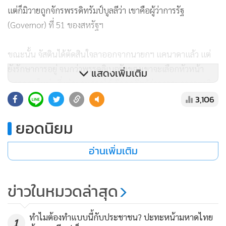
แต่ก็มิวายถูกจักรพรรดิทรัมป์บูลลีว่า เขาคือผู้ว่าการรัฐ
(Governor) ที่ 51 ของสหรัฐฯ
ขณะนั้น จัสตินได้ตัดสินใจลาออกจากนายกฯ แคนาดาแล้ว แต่
ยังรักษาการอยู่ จนกว่าพรรคลิเบอรัลของเขาจะเลือกหัวหน้า
แสดงเพิ่มเติม
พรรคคนใหม่...ซึ่งต่อมาพรรคได้เลือกอดีตผู้ว่าการธนาคารชาติ
ทั้งที่แคนาดาและที่อังกฤษเข้ามารับตำแหน่งทั้งหัวหน้าพรรค
3,106
ลิเบอรัล และนายกรัฐมนตรีแทนจัสติน ทรูโด
ยอดนิยม
คะแนนนิยมของพรรคลิเบอรัลช่วงเปลี่ยนผ่านระหว่างจัสติน ทรู
อ่านเพิ่มเติม
โด และมาร์ค คาร์นีย์ ตามหลังพรรคคู่แข่งคือ พรรคอนุรักษนิยม
ถึง 25-30% ทีเดียว เพราะประชาชนดูจะต้องการเปลี่ยนคณะผู้
ข่าวในหมวดล่าสุด
บริหาร (ที่เคยบริหารมายาวนานถึง 9 ปีแล้ว) มาเป็นพรรคฝ่าย
ค้านบ้างซึ่งหัวหน้าพรรคฝ่ายค้านนี้ ก็ทำตัวเหมือน
ทรัมป์แห่ง
แคนาดา
โดยเสนอลดภาษี (คนรวย); จัดการกับผู้อพยพเข้าเมือง
ทำไมต้องทำแบบนี้กับประชาชน? ปะทะหน้ามหาดไทย
1