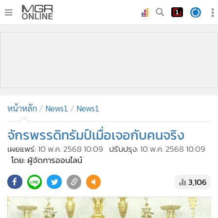
•
หน้าหลัก
•
ทันเหตุการณ์
•
ภาคใต้
•
ภูมิภาค
•
Online Section
หน้าหลัก
News1
News1
•
บันเทิง
•
ผู้จัดการรายวัน
จักรพรรดิทรัมป์เมื่อเจอกับคนจริง
•
คอลัมนิสต์
เผยแพร่:
10 พ.ค. 2568 10:09
ปรับปรุง:
10 พ.ค. 2568 10:09
•
ละคร
โดย: ผู้จัดการออนไลน์
•
CbizReview
3,106
•
Cyber BIZ
•
ผู้จัดกวน