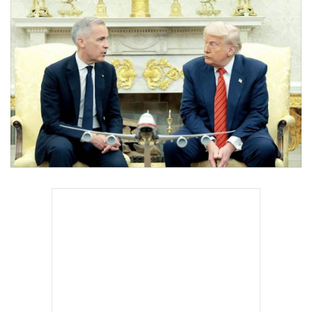
•
Good health & Well-being
•
Green Innovation & SD
•
Management & HR
•
MGR Live
•
Infographic
•
การเมือง
•
ท่องเที่ยว
•
กีฬา
•
ต่างประเทศ
•
Special Scoop
•
เศรษฐกิจ-ธุรกิจ
•
จีน
•
ชุมชน-คุณภาพชีวิต
•
อาชญากรรม
•
Motoring