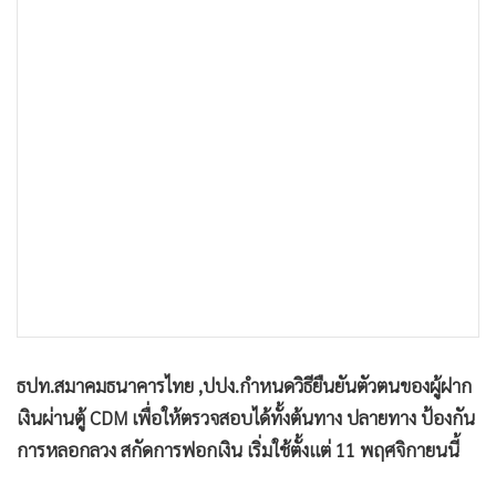
•
เกม
•
วิทยาศาสตร์
•
SMEs
•
หุ้น
•
อินโดจีน
•
กองทุนรวม
•
Celeb Online
•
Factcheck
•
ญี่ปุ่น
•
News1
•
Gotomanager
ธปท.สมาคมธนาคารไทย ,ปปง.กำหนดวิธียืนยันตัวตนของผู้ฝาก
เงินผ่านตู้ CDM เพื่อให้ตรวจสอบได้ทั้งต้นทาง ปลายทาง ป้องกัน
การหลอกลวง สกัดการฟอกเงิน เริ่มใช้ตั้งแต่ 11 พฤศจิกายนนี้