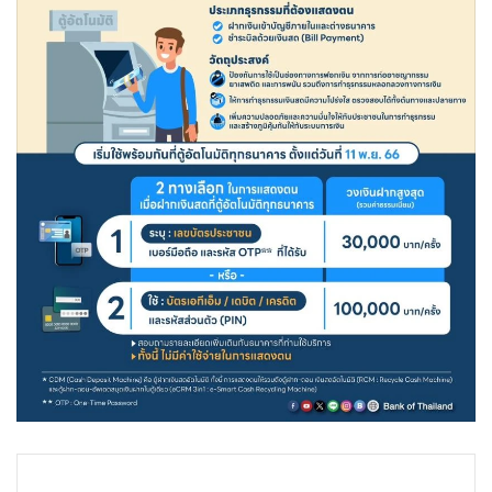
•
Good health & Well-being
•
Green Innovation & SD
•
Management & HR
•
MGR Live
•
Infographic
•
การเมือง
•
ท่องเที่ยว
•
กีฬา
•
ต่างประเทศ
•
Special Scoop
•
เศรษฐกิจ-ธุรกิจ
•
จีน
•
ชุมชน-คุณภาพชีวิต
•
อาชญากรรม
•
Motoring