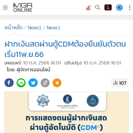
•
หน้าหลัก
หน้าหลัก
News1
News1
•
ทันเหตุการณ์
•
ฝากเงินสดผ่านตู้CDMต้องยืนยันตัวตน
ภาคใต้
•
ภูมิภาค
เริ่ม11พ.ย.66
•
Online Section
เผยแพร่:
10 ต.ค. 2566 16:01
ปรับปรุง:
10 ต.ค. 2566 16:01
•
บันเทิง
โดย: ผู้จัดการออนไลน์
•
ผู้จัดการรายวัน
107
•
คอลัมนิสต์
•
ละคร
•
CbizReview
•
Cyber BIZ
•
ผู้จัดกวน