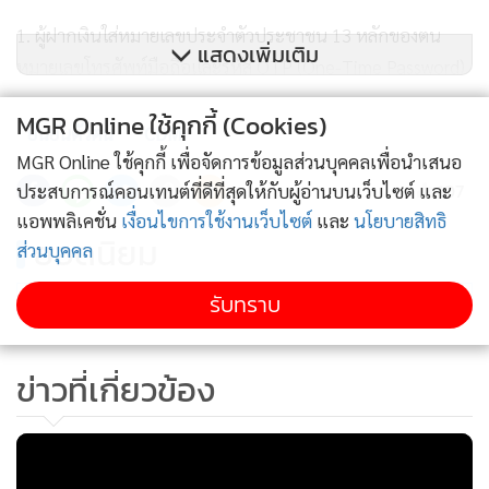
1. ผู้ฝากเงินใส่หมายเลขประจำตัวประชาชน 13 หลักของตน
แสดงเพิ่มเติม
หมายเลขโทรศัพท์มือถือและรหัส OTP (One-Time Password)
ที่ได้รับ โดยมีวงเงินฝากสูงสุด 30,000 บาทต่อครั้ง รวมค่า
MGR Online ใช้คุกกี้ (Cookies)
ธรรมเนียม
ยืนยันตัวตน
CDM
MGR Online ใช้คุกกี้ เพื่อจัดการข้อมูลส่วนบุคคลเพื่อนำเสนอ
107
ประสบการณ์คอนเทนต์ที่ดีที่สุดให้กับผู้อ่านบนเว็บไซต์ และ
2. ผู้ฝากเงินใช้บัตรเอทีเอ็ม บัตรเดบิต หรือบัตรเครดิตของตน
แอพพลิเคชั่น
เงื่อนไขการใช้งานเว็บไซต์
และ
นโยบายสิทธิ
ร่วมกับรหัสส่วนตัว (PIN) โดยมีวงเงินฝากสูงสุด 100,000 บาทต่อ
ยอดนิยม
ส่วนบุคคล
ครั้ง รวมค่าธรรมเนียม
อ่านเพิ่มเติม
รับทราบ
การแสดงตนที่ตู้ CDM ด้วยวิธีการดังกล่าว เริ่มใช้ตั้งแต่วันที่ 11
พฤศจิกายน 2566 เป็นต้นไป หลังจากนั้นจะประเมินผล เพื่อ
ข่าวที่เกี่ยวข้อง
พัฒนาทางเลือกอื่นๆ เพิ่มเติม เพื่อเพิ่มความปลอดภัยและความ
มั่นใจให้กับประชาชนในการทำธุรกรรม รวมทั้งสร้างภูมิคุ้มกันให้
กับระบบการเงิน