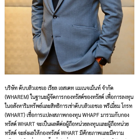
•
เกม
•
วิทยาศาสตร์
•
SMEs
•
หุ้น
•
อินโดจีน
•
กองทุนรวม
•
Celeb Online
•
Factcheck
•
ญี่ปุ่น
บริษัท ดับบลิวเอชเอ เรียล เอสเตท แมเนจเม้นท์ จำกัด
•
News1
(WHAREM) ในฐานะผู้จัดการกองทรัสต์ของทรัสต์ เพื่อการลงทุน
•
Gotomanager
ในอสังหาริมทรัพย์และสิทธิการเช่าดับบลิวเอชเอ พรีเมี่ยม โกรท
(WHART) เชื่อการแปลงสภาพกองทุน WHAPF มารวมกับกอง
ทรัสต์ WHART จะเป็นผลดีต่อผู้ถือหน่วยลงทุนและผู้ถือหน่วย
ทรัสต์ จะส่งผลให้กองทรัสต์ WHART มีศักยภาพและมีความ