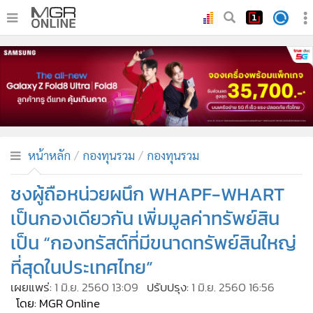
•
หน้าหลัก
•
ทันเหตุการณ์
•
ภาคใต้
•
ภูมิภาค
•
Online Section
หน้าหลัก
กองทุนรวม
กองทุนรวม
•
บันเทิง
•
ผู้จัดการรายวัน
ชงผู้ถือหน่วยผนึก WHAPF-WHART
•
คอลัมนิสต์
เป็นกองเดียวกัน เพิ่มมูลค่าทรัพย์สิน
•
ละคร
เป็น “กองทรัสต์ที่มีขนาดทรัพย์สินใหญ่
•
CbizReview
ที่สุดในประเทศไทย”
•
Cyber BIZ
เผยแพร่:
1 มิ.ย. 2560 13:09
ปรับปรุง:
1 มิ.ย. 2560 16:56
•
ผู้จัดกวน
โดย: MGR Online