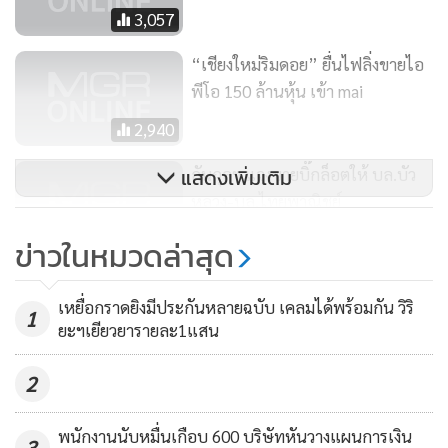
3,057
“เชียงใหม่ริมดอย” ยื่นไฟลิ่งขายไอ
พีโอ 150 ล้านหุ้น เข้า mai
2,940
กันกุลฯ แจงขายบิ๊กล็อตให้ บล.บัว
แสดงเพิ่มเติม
หลวง-บล.ไทยพาณิชย์
1,115
ข่าวในหมวดล่าสุด
เหยื่อกราดยิงมีประกันหลายฉบับ เคลมได้พร้อมกัน วิริ
1
ยะฯเยียวยารายละ1แสน
2
พนักงานนับหมื่นเกือบ 600 บริษัทหันวางแผนการเงิน
3