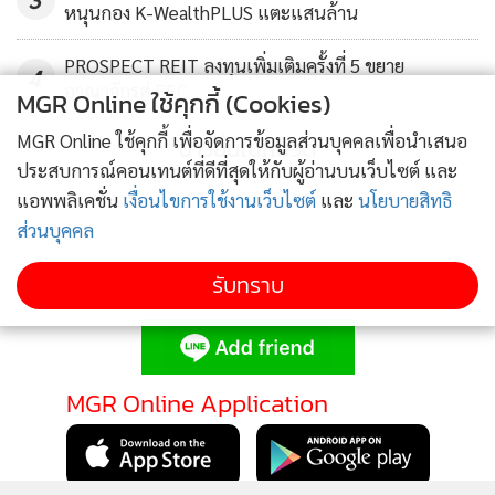
หนุนกอง K-WealthPLUS แตะแสนล้าน
PROSPECT REIT ลงทุนเพิ่มเติมครั้งที่ 5 ขยาย
4
อาณาจักรสู่ EEC
MGR Online ใช้คุกกี้ (Cookies)
MGR Online ใช้คุกกี้ เพื่อจัดการข้อมูลส่วนบุคคลเพื่อนำเสนอ
ข่าวอื่นในหมวด
ประสบการณ์คอนเทนต์ที่ดีที่สุดให้กับผู้อ่านบนเว็บไซต์ และ
ทั้งนี้ การเข้าทำรายการแปลงสภาพกองทุนรวม WHAPF เข้ารวม
แอพพลิเคชั่น
เงื่อนไขการใช้งานเว็บไซต์
และ
นโยบายสิทธิ
ส่วนบุคคล
กับกองทรัสต์ WHART จะทำให้กองทรัสต์สามารถกู้ยืมได้เพิ่ม
เติม เนื่องจากเดิมกองทุนรวม WHAPF มีข้อจำกัดในการกู้ยืมได้
รับทราบ
ไม่เกินร้อยละ 10 ของมูลค่าสินทรัพย์สุทธิ ในขณะที่กองทรัสต์
ติดตามข่าวสารผ่านทาง LINE
WHART สามารถกู้ได้ร้อยละ 35 ของมูลค่าสินทรัพย์รวม การ
ดำเนินการตามแผนแปลงสภาพดังกล่าวทำให้กองทรัสต์
WHART สามารถบริหารจัดการลงทุนโดยใช้หนี้สินได้อย่างมี
MGR Online Application
ประสิทธิภาพมากขึ้น
โดยตามกระบวนการแปลงสภาพ ผู้จัดการกองทรัสต์ WHART ได้