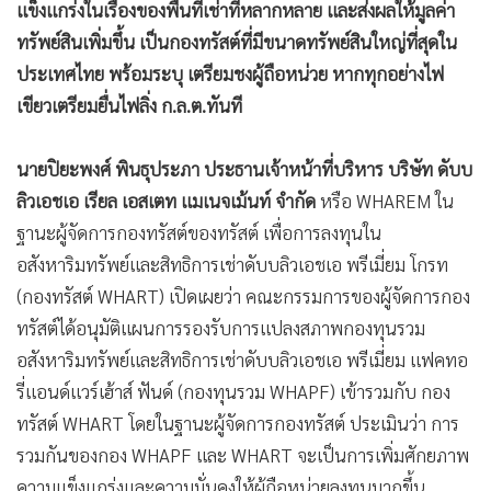
แข็งแกร่งในเรื่องของพื้นที่เช่าที่หลากหลาย และส่งผลให้มูลค่า
ทรัพย์สินเพิ่มขึ้น เป็นกองทรัสต์ที่มีขนาดทรัพย์สินใหญ่ที่สุดใน
ประเทศไทย พร้อมระบุ เตรียมชงผู้ถือหน่วย หากทุกอย่างไฟ
เขียวเตรียมยื่นไฟลิ่ง ก.ล.ต.ทันที
นายปิยะพงศ์ พินธุประภา ประธานเจ้าหน้าที่บริหาร บริษัท ดับบ
ลิวเอชเอ เรียล เอสเตท แมเนจเม้นท์ จำกัด
หรือ WHAREM ใน
ฐานะผู้จัดการกองทรัสต์ของทรัสต์ เพื่อการลงทุนใน
อสังหาริมทรัพย์และสิทธิการเช่าดับบลิวเอชเอ พรีเมี่ยม โกรท
(กองทรัสต์ WHART) เปิดเผยว่า คณะกรรมการของผู้จัดการกอง
ทรัสต์ได้อนุมัติแผนการรองรับการแปลงสภาพกองทุนรวม
อสังหาริมทรัพย์และสิทธิการเช่าดับบลิวเอชเอ พรีเมี่ยม แฟคทอ
รี่แอนด์แวร์เฮ้าส์ ฟันด์ (กองทุนรวม WHAPF) เข้ารวมกับ กอง
ทรัสต์ WHART โดยในฐานะผู้จัดการกองทรัสต์ ประเมินว่า การ
รวมกันของกอง WHAPF และ WHART จะเป็นการเพิ่มศักยภาพ
ความแข็งแกร่งและความมั่นคงให้ผู้ถือหน่วยลงทุนมากขึ้น