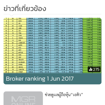
ข่าวที่เกี่ยวข้อง
“ในฐานะผู้จัดการกองทรัสต์มองว่า อานิสงส์จากการรวมกองทุน
รวม WHAPF เข้ากับ กองทรัสต์ WHART ในครั้งนี้ ถือว่าเป็นผลดี
ต่อทั้งผู้ถือหน่วยลงทุน WHAPF และผู้ถือหน่วยทรัสต์ WHART
เพราะจะส่งผลให้ขนาดพื้นที่เช่าเพิ่มอย่างมีนัยสำคัญ เมื่อรวม
การเข้าทำรายการแปลงสภาพครั้งนี้กับการซื้อทรัพย์สินใหม่จาก
บริษัทในกลุ่ม บริษัท ดับบลิวเอชเอ คอร์ปอเรชั่น จำกัด (มหาชน)
ภายใต้แผนการแปลงสภาพจะส่งผลให้ภายหลังการรวมกองทุน
แล้วเสร็จ กองทรัสต์ WHART จะมีพื้นที่เช่าภายใต้การบริหารทั้ง
275
สิ้น 970,000 ตารางเมตร ซึ่งการที่พื้นที่เช่าภายใต้การบริหารเพิ่ม
Broker ranking 1 Jun 2017
ขึ้นเป็นการกระจายความเสี่ยง ทั้งในรูปแบบของที่ตั้งคลังสินค้า
กลุ่มลูกค้า และรูปแบบการจัดหาประโยชน์จากทรัพย์สิน” นาย
ปิยะพงศ์กล่าว
ช่วยดูแลผู้ถือหุ้น“เอคิว”