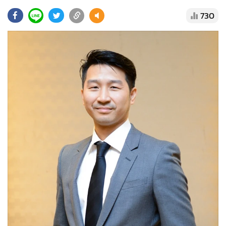
•
Good health & Well-being
730
•
Green Innovation & SD
•
Management & HR
•
MGR Live
•
Infographic
•
การเมือง
•
ท่องเที่ยว
•
กีฬา
•
ต่างประเทศ
•
Special Scoop
•
เศรษฐกิจ-ธุรกิจ
•
จีน
•
ชุมชน-คุณภาพชีวิต
•
อาชญากรรม
•
Motoring