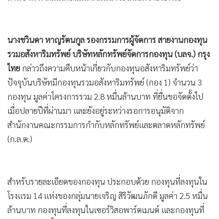
•
เกม
•
วิทยาศาสตร์
•
SMEs
นางชวินดา หาญรัตนกูล รองกรรมการผู้จัดการ สายงานกองทุน
•
หุ้น
รวมอสังหาริมทรัพย์ บริษัทหลักทรัพย์จัดการกองทุน (บลจ.) กรุง
ไทย
กล่าวถึงความคืบหน้าเกี่ยวกับกองทุนอสังหาริมทรัพย์ว่า
•
อินโดจีน
ปัจจุบันบริษัทมีกองทุนรวมอสังหาริมทรัพย์ (กอง 1) จำนวน 3
•
กองทุนรวม
กองทุน มูลค่าโครงการรวม 2.8 หมื่นล้านบาท ที่ยื่นขอจัดตั้งไป
•
Celeb Online
เมื่อปลายปีที่ผ่านมา และยังอยู่ระหว่างรอการอนุมัติจาก
•
Factcheck
สำนักงานคณะกรรมการกำกับหลักทรัพย์และตลาดหลักทรัพย์
•
ญี่ปุ่น
(ก.ล.ต.)
•
News1
•
Gotomanager
สำหรับรายละเอียดของกองทุน ประกอบด้วย กองทุนที่ลงทุนใน
โรงแรม 14 แห่งของกลุ่มนายเจริญ สิริวัฒนภักดี มูลค่า 2.5 หมื่น
ล้านบาท กองทุนที่ลงทุนในเซอร์วิสอพาร์ตเมนต์ และกองทุนที่