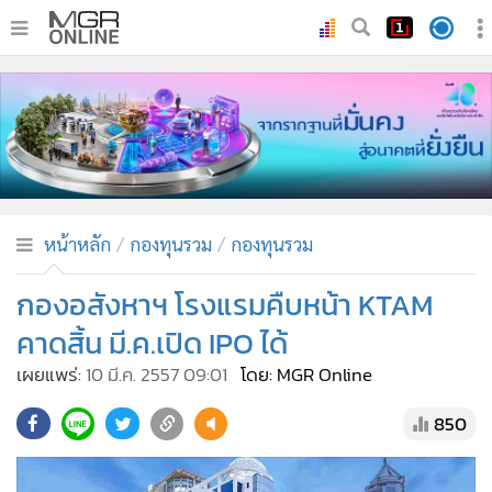
•
หน้าหลัก
•
ทันเหตุการณ์
•
ภาคใต้
•
ภูมิภาค
•
Online Section
หน้าหลัก
กองทุนรวม
กองทุนรวม
•
บันเทิง
•
ผู้จัดการรายวัน
กองอสังหาฯ โรงแรมคืบหน้า KTAM
•
คอลัมนิสต์
คาดสิ้น มี.ค.เปิด IPO ได้
•
ละคร
เผยแพร่:
10 มี.ค. 2557 09:01
โดย: MGR Online
•
CbizReview
850
•
Cyber BIZ
•
ผู้จัดกวน