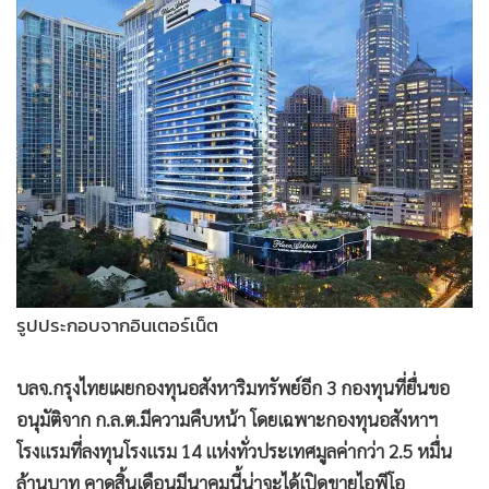
•
Good health & Well-being
•
Green Innovation & SD
•
Management & HR
•
MGR Live
•
Infographic
•
การเมือง
•
ท่องเที่ยว
•
กีฬา
•
ต่างประเทศ
•
Special Scoop
รูปประกอบจากอินเตอร์เน็ต
•
เศรษฐกิจ-ธุรกิจ
•
จีน
บลจ.กรุงไทยเผยกองทุนอสังหาริมทรัพย์อีก 3 กองทุนที่ยื่นขอ
•
ชุมชน-คุณภาพชีวิต
อนุมัติจาก ก.ล.ต.มีความคืบหน้า โดยเฉพาะกองทุนอสังหาฯ
•
อาชญากรรม
โรงแรมที่ลงทุนโรงแรม 14 แห่งทั่วประเทศมูลค่ากว่า 2.5 หมื่น
•
Motoring
ล้านบาท คาดสิ้นเดือนมีนาคมนี้น่าจะได้เปิดขายไอพีโอ