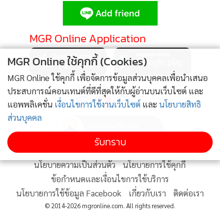
•
Good health & Well-being
•
Green Innovation & SD
•
Management & HR
MGR Online Application
•
MGR Live
MGR Online ใช้คุกกี้ (Cookies)
•
Infographic
•
การเมือง
MGR Online ใช้คุกกี้ เพื่อจัดการข้อมูลส่วนบุคคลเพื่อนำเสนอ
ติดตาม MGR Online
ประสบการณ์คอนเทนต์ที่ดีที่สุดให้กับผู้อ่านบนเว็บไซต์ และ
•
ท่องเที่ยว
แอพพลิเคชั่น
เงื่อนไขการใช้งานเว็บไซต์
และ
นโยบายสิทธิ
•
กีฬา
ส่วนบุคคล
•
ต่างประเทศ
•
Special Scoop
รับทราบ
•
เศรษฐกิจ-ธุรกิจ
นโยบายความเป็นส่วนตัว
นโยบายการใช้คุกกี้
•
จีน
ข้อกำหนดและเงื่อนไขการใช้บริการ
•
ชุมชน-คุณภาพชีวิต
นโยบายการใช้ข้อมูล Facebook
เกี่ยวกับเรา
ติดต่อเรา
•
อาชญากรรม
© 2014-2026 mgronline.com. All rights reserved.
•
Motoring