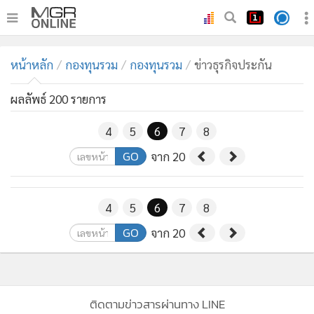
•
หน้าหลัก
หน้าหลัก
กองทุนรวม
กองทุนรวม
ข่าวธุรกิจประกัน
•
ทันเหตุการณ์
•
ภาคใต้
ผลลัพธ์ 200 รายการ
•
ภูมิภาค
4
5
6
7
8
•
Online Section
GO
จาก 20
•
บันเทิง
•
ผู้จัดการรายวัน
•
คอลัมนิสต์
4
5
6
7
8
•
ละคร
GO
จาก 20
•
CbizReview
•
Cyber BIZ
•
ผู้จัดกวน
ติดตามข่าวสารผ่านทาง LINE