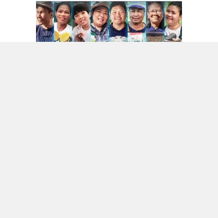
กลุ่มผู้ผลิตรถยนต์ข้ามชาติที่ใช้กลยุทธ์ผสมผสานระหว่างการนำ
เข้ารถยนต์สำเร็จรูปในระยะแรกและการลงทุนจัดตั้ง ฐานการ
ผลิตภายในประเทศ เช่น ผู้ประกอบการภายใต้โครงการ EV 3.0
และ EV 3.5 จะได้รับผลกระทบทั้งในเชิงบวกและ เชิงลบ
ในด้านบวก มาตรการดังกล่าวอาจช่วยส่งเสริมให้เกิดการลงทุน
ขนาดใหญ่ในการก่อสร้างโรงงานผลิตรถยนต์ ภายในประเทศไทย
และช่วยลดแรงกดดันจากการแข่งขันด้านราคาของรถยนต์ไฟฟ้า
นำเข้าราคาต่ำ
อย่างไรก็ตาม ในด้านลบ ผู้ประกอบการกลุ่มนี้จำเป็นต้องปรับ
ติดตามข่าวสารผ่านทาง LINE
เปลี่ยนกลยุทธ์การดำเนินธุรกิจ การบริหารห่วงโซ่อุปทาน และ
การบริหารเงินทุน อย่างมีนัยสำคัญ เนื่องจากปัจจุบัน
ประสิทธิภาพในการผลิตและจุดคุ้มทุนของโรงงานส่วนใหญ่อยู่ใน
MGR Online Application
ระดับประมาณ 2–4 รุ่นผลิตภัณฑ์ต่อโรงงานในช่วงเริ่มต้น