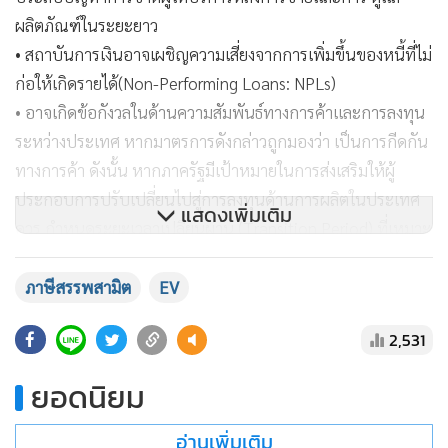
ผลิตภัณฑ์ในระยะยาว
• สถาบันการเงินอาจเผชิญความเสี่ยงจากการเพิ่มขึ้นของหนี้ที่ไม่
ก่อให้เกิดรายได้(Non-Performing Loans: NPLs)
• อาจเกิดข้อกังวลในด้านความสัมพันธ์ทางการค้าและการลงทุน
ระหว่างประเทศ หากมาตรการดังกล่าวถูกมองว่า เป็นการกีดกัน
ทางการค้า ดังนั้น หากภาครัฐมีเป้าหมายในการส่งเสริมให้ผู้
ประกอบการปรับเปลี่ยนไปสู่การลงทุนด้านการผลิตในประเทศ
แสดงเพิ่มเติม
ควร กำหนดระยะเวลาเปลี่ยนผ่าน (Transition Period) ที่เหมาะ
สม เพื่อเปิดโอกาสให้ผู้ประกอบการสามารถปรับแผนธุรกิจ และ
ดำเนินการจัดตั้งโรงงาน ซึ่งโดยทั่วไปต้องใช้ระยะเวลาไม่น้อยกว่า
ภาษีสรรพสามิต
EV
2–3 ปี
2,531
ยอดนิยม
กลุ่มผู้ผลิตที่ใช้กลยุทธ์ควบคู่ (Dual-Strategy Manufacturers)
อ่านเพิ่มเติม