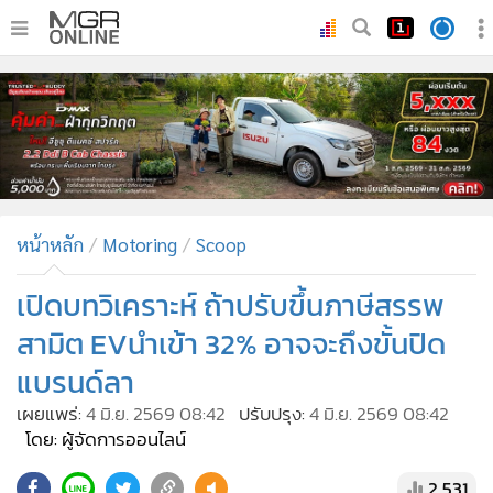
•
หน้าหลัก
•
ทันเหตุการณ์
•
ภาคใต้
•
ภูมิภาค
•
Online Section
หน้าหลัก
Motoring
Scoop
•
บันเทิง
•
ผู้จัดการรายวัน
เปิดบทวิเคราะห์ ถ้าปรับขึ้นภาษีสรรพ
•
คอลัมนิสต์
สามิต EVนำเข้า 32% อาจจะถึงขั้นปิด
•
ละคร
แบรนด์ลา
•
CbizReview
เผยแพร่:
4 มิ.ย. 2569 08:42
ปรับปรุง:
4 มิ.ย. 2569 08:42
•
Cyber BIZ
โดย: ผู้จัดการออนไลน์
•
ผู้จัดกวน
2,531