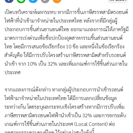
•
Good health & Well-being
•
Green Innovation & SD
เปิดบทวิเคราะห์ผลกระทบ หากมีการขึ้นภาษีสรรพสามิตรถยนต์
•
Management & HR
ไฟฟ้าที่นำเข้ามาจำหน่ายในประเทศไทย หลังจากที่มีกลุ่มผู้
•
MGR Live
ประกอบการชิ้นส่วนยานยนต์ไทย ออกมาแถลงการณ์ให้ภาครัฐมี
•
Infographic
มาตรการเร่งด่วนเพื่อชื่อปกป้องอุตสาหกรรมชิ้นส่วนยานยนต์
•
การเมือง
ไทย โดยมีการเสนอข้อเรียกร้อง 10 ข้อ และหนึ่งในข้อเรียกร้อง
สำคัญคือ ให้มีการปรับโครงสร้างภาษีสรรพสามิตสำหรับรถยนต์
•
ท่องเที่ยว
นำเข้า จาก 10% เป็น 32% และเพิ่มเกณฑ์การใช้ชิ้นส่วนภายใน
•
กีฬา
ประเทศ
•
ต่างประเทศ
•
Special Scoop
จากแถลงการณ์ดังกล่าว ทางกลุ่มผู้ประกอบการนำเข้ารถยนต์
•
เศรษฐกิจ-ธุรกิจ
ไฟฟ้ามาจำหน่ายในประเทศไทย ได้มีการแลกเปลี่ยนข้อมูล
•
จีน
ระหว่างกัน โดยระบุผลกระทบเชิงโครงสร้างหากมีการปรับเพิ่ม
•
ชุมชน-คุณภาพชีวิต
ภาษีสรรพสามิตรถยนตไฟฟ้านำเข้าเป็น 32% และการยกระดับ
•
อาชญากรรม
เกณฑ์การใช้ชิ้นส่วนภายในประเทศ (Local Content) ต่อ
•
Motoring
อุตสาหกรรมยานยนต์ไทย ไว้อย่างน่าสนใจดังนี้