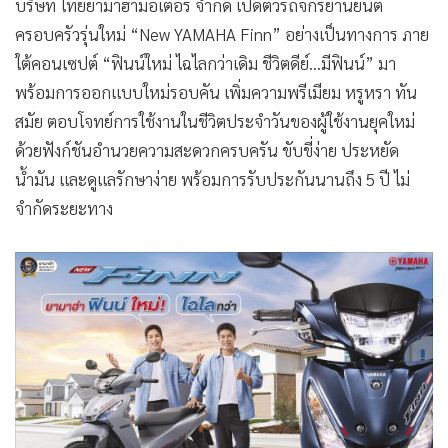
•
Good health & Well-being
บริษัท ไทยยามาฮ่ามอเตอร์ จำกัด เปิดตัวรถจักรยานยนต์
•
Green Innovation & SD
ครอบครัวรุ่นใหม่ “New YAMAHA Finn” อย่างเป็นทางการ ภาย
•
Management & HR
ใต้คอนเซปต์ “ฟินน์ใหม่ ไฉไลกว่าเดิม ชีวิตดีย์...มีฟินน์” มา
พร้อมการออกแบบใหม่รอบคัน เพิ่มความพรีเมียม หรูหรา ทัน
•
MGR Live
สมัย ตอบโจทย์การใช้งานในชีวิตประจำวันของผู้ใช้งานยุคใหม่
•
Infographic
ด้วยฟังก์ชันอำนวยความสะดวกครบครัน ขับขี่ง่าย ประหยัด
•
การเมือง
น้ำมัน และดูแลรักษาง่าย พร้อมการรับประกันนานถึง 5 ปี ไม่
•
ท่องเที่ยว
จำกัดระยะทาง
•
กีฬา
•
ต่างประเทศ
•
Special Scoop
•
เศรษฐกิจ-ธุรกิจ
•
จีน
•
ชุมชน-คุณภาพชีวิต
•
อาชญากรรม
•
Motoring