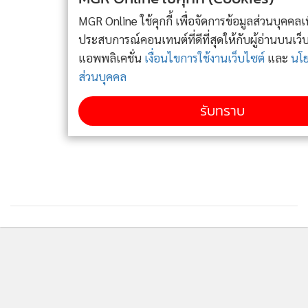
กุญแจ ขณะที่รุ่น Standard มาพร้อมกุญแจแบบ Multi-
MGR Online ใช้คุกกี้ เพื่อจัดการข้อมูลส่วนบุคคลเพื่อนำเสนอ
Function ที่รวมทุกฟังก์ชันการใช้งานไว้ในจุดเดียว
ประสบการณ์คอนเทนต์ที่ดีที่สุดให้กับผู้อ่านบนเว็บไซต์ และ
แอพพลิเคชั่น
เงื่อนไขการใช้งานเว็บไซต์
และ
นโยบายสิทธิ
ส่วนบุคคล
รับทราบ
เสริมความปลอดภัยใน New YAMAHA Finn ติดตั้งระบบเบรก
แบบ UBS (Unified Brake System) ที่ช่วยกระจายแรงเบรกไป