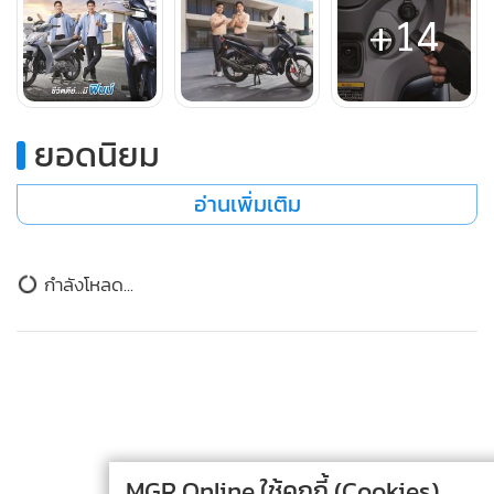
+14
ยอดนิยม
อ่านเพิ่มเติม
โดย New YAMAHA Finn ขับเคลื่อนด้วยเครื่องยนต์ขนาด 115
ข่าวในหมวดล่าสุด
ซีซี พร้อมหัวฉีดอัจฉริยะที่ขึ้นชื่อเรื่องความทนทาน ประหยัด
น้ำมัน ดูแลรักษาง่าย พร้อมกล่อง ECU ควบคุมการจ่ายน้ำมัน
ยามาฮ่า เปิดตัว “New YAMAHA Finn” เริ่มต้น 43,600
อย่างแม่นยำ เพื่อประสิทธิภาพการขับขี่ที่คุ้มค่าในทุกเส้นทาง
1
บาท
สำหรับในรุ่น Smart Key ยังมาพร้อมกุญแจรีโมตอัจฉริยะ ช่วย
ข่าวอื่นในหมวด
เพิ่มความสะดวกสบายในการใช้งาน เพียงพกกุญแจติดตัวก็
สามารถสตาร์ทรถ เปิดเบาะ และล็อกคอรถได้โดยไม่ต้องเสียบ
MGR Online ใช้คุกกี้ (Cookies)