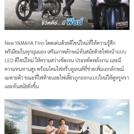
•
เกม
•
วิทยาศาสตร์
•
SMEs
•
หุ้น
•
อินโดจีน
New YAMAHA Finn โดดเด่นด้วยดีไซน์ใหม่ที่ให้ความรู้สึก
พรีเมียมในทุกมุมมอง เสริมภาพลักษณ์ทันสมัยด้วยไฟหน้าแบบ
•
กองทุนรวม
LED ดีไซน์ใหม่ ให้ความสว่างชัดเจน ประหยัดพลังงาน และมี
•
Celeb Online
ความทนทานสูง พร้อมโคมไฟหรี่บลูเลนส์ที่ช่วยเพิ่มเอกลักษณ์
•
Factcheck
เฉพาะตัว ขณะที่ไฟท้ายและไฟเลี้ยวถูกออกแบบใหม่ให้ดูหรูหรา
•
ญี่ปุ่น
และทันสมัยยิ่งขึ้น
•
News1
•
Gotomanager