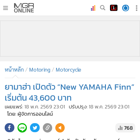
•
หน้าหลัก
•
ทันเหตุการณ์
•
ภาคใต้
•
ภูมิภาค
•
Online Section
หน้าหลัก
Motoring
Motorcycle
•
บันเทิง
•
ผู้จัดการรายวัน
ยามาฮ่า เปิดตัว “New YAMAHA Finn”
•
คอลัมนิสต์
เริ่มต้น 43,600 บาท
•
ละคร
เผยแพร่:
18 พ.ค. 2569 23:01
ปรับปรุง:
18 พ.ค. 2569 23:01
•
CbizReview
โดย: ผู้จัดการออนไลน์
•
Cyber BIZ
768
•
ผู้จัดกวน