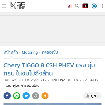
•
หน้าหลัก
•
ทันเหตุการณ์
•
ภาคใต้
•
ภูมิภาค
•
Online Section
หน้าหลัก
Motoring
ทดลองขับ
•
บันเทิง
•
ผู้จัดการรายวัน
Chery TIGGO 8 CSH PHEV แรง นุ่ม
•
คอลัมนิสต์
ครบ ในงบไม่ถึงล้าน
•
ละคร
เผยแพร่:
28 ม.ค. 2569 21:26
ปรับปรุง:
30 ม.ค. 2569 14:05
•
CbizReview
โดย: ผู้จัดการออนไลน์
•
Cyber BIZ
3,703
•
ผู้จัดกวน