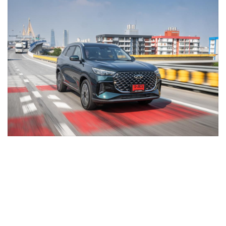
•
Good health & Well-being
•
Green Innovation & SD
•
Management & HR
•
MGR Live
•
Infographic
•
การเมือง
•
ท่องเที่ยว
•
กีฬา
•
ต่างประเทศ
•
Special Scoop
•
เศรษฐกิจ-ธุรกิจ
•
จีน
•
ชุมชน-คุณภาพชีวิต
•
อาชญากรรม
•
Motoring