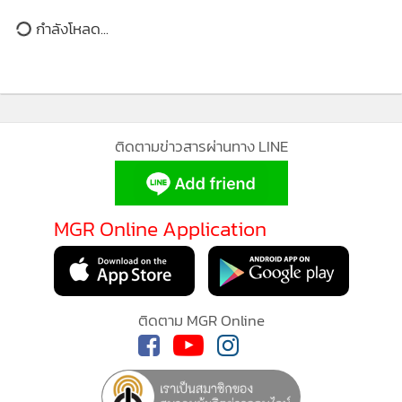
กำลังโหลด...
MGR Online ใช้คุกกี้ (Cookies)
ติดตามข่าวสารผ่านทาง LINE
ภายในและพื้นที่โดยสาร : กว้าง ใช้ได้จริง
MGR Online ใช้คุกกี้ เพื่อจัดการข้อมูลส่วนบุคคลเพื่อนำเสนอ
ภายในห้องโดยสารออกแบบเน้นความโปร่งและรองรับการใช้
ประสบการณ์คอนเทนต์ที่ดีที่สุดให้กับผู้อ่านบนเว็บไซต์ และ
งานครอบครัว เบาะนั่งจัดวางแบบ 3 แถว โดยแถวที่สองสามารถ
แอพพลิเคชั่น
เงื่อนไขการใช้งานเว็บไซต์
และ
นโยบายสิทธิ
MGR Online Application
ส่วนบุคคล
เลื่อนหน้า–หลังได้ ส่วนแถวที่สามสามารถใช้งานได้จริง เหมาะกับ
เด็กหรือผู้ใหญ่รูปร่างปานกลาง
รับทราบ
ติดตาม MGR Online
ตำแหน่งเบาะคนขับให้มุมมองค่อนข้างสูง แม้เบาะหน้าจะไม่
สามารถปรับต่ำได้ ผู้ทดสอบที่มีความสูง 176 ซม. ต้องถอยเบาะ
ค่อนข้างมาก ส่งผลให้พื้นที่แถวสองลดลงเล็กน้อย แต่ยังอยู่ใน
ระดับใช้งานได้