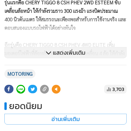
รุ่นแรกคือ CHERY TIGGO 8 CSH PHEV 2WD ESTEEM ขับ
เคลื่อนล้อหน้า ให้กำลังรวมราว 300 แรงม้า แรงบิดประมาณ
400 นิวตันเมตร ให้สมรรถนะเพียงพอสำหรับการใช้งานจริง และ
ตอบสนองแบบรถไฟฟ้าได้อย่างทันใจ
อีกรุ่นคือ CHERY TIGGO 8 CSH PHEV 4WD ELITE เพิ่ม
แสดงเพิ่มเติม
มอเตอร์ไฟฟ้าที่ล้อหลัง กลายเป็นระบบขับเคลื่อน 4 ล้อ ให้กำลัง
รวมสูงสุดถึง 501 แรงม้า และแรงบิดมากกว่า 600 นิวตันเมตร
เอาใจผู้ที่ต้องการสมรรถนะเต็มพิกัด รุ่นนี้เป็นรุ่นที่ใช้ในการ
MOTORING
ทดสอบ
3,703
ยอดนิยม
อ่านเพิ่มเติม