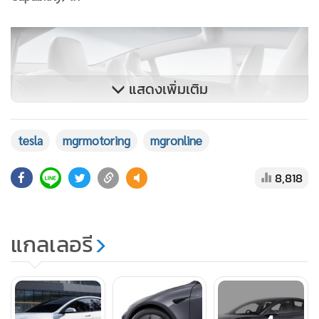
แสดงเพิ่มเติม
อุปกรณ์ที่หายไปจากรุ่น Model 3 Premium ได้แก่ ระบบระบาย
อากาศเบาะนั่งคู่หน้า, ระบบอุ่นเบาะสำหรับผู้โดยสารตอนหลัง,
tesla
mgrmotoring
mgronline
กระจกมองข้างปรับลดแสงสะท้อนอัตโนมัติ, ลำโพง 9 ตำแหน่ง
(ลดเหลือ 7 ตำแหน่ง), พวงมาลัยปรับไฟฟ้า, วิทยุ FM/DAB, ไฟ
8,818
ตกแต่ง Ambient Lighting และช่วงล่างแบบ Frequency
Dependent shock absorbers (เปลี่ยนเป็นแบบ Passive shock
แกลเลอรี
absorbers) เป็นต้น