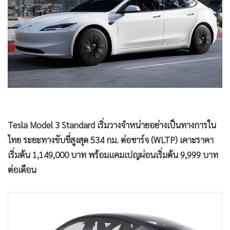
•
Good health & Well-being
•
Green Innovation & SD
•
Management & HR
•
MGR Live
•
Infographic
•
การเมือง
•
ท่องเที่ยว
•
กีฬา
•
ต่างประเทศ
•
Special Scoop
•
เศรษฐกิจ-ธุรกิจ
Tesla Model 3 Standard เริ่มวางจำหน่ายอย่างเป็นทางการใน
•
จีน
ไทย ระยะทางขับขี่สูงสุด 534 กม. ต่อชาร์จ (WLTP) เคาะราคา
•
ชุมชน-คุณภาพชีวิต
เริ่มต้น 1,149,000 บาท พร้อมแคมเปญผ่อนเริ่มต้น 9,999 บาท
•
อาชญากรรม
ต่อเดือน
•
Motoring