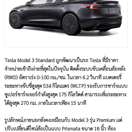
•
เกม
•
วิทยาศาสตร์
•
SMEs
•
หุ้น
•
อินโดจีน
•
กองทุนรวม
•
Celeb Online
•
Factcheck
•
ญี่ปุ่น
Tesla Model 3 Standard ถูกพัฒนาเป็นรถ Tesla ที่มีราคา
•
News1
จำหน่ายเข้าถึงง่ายที่สุดในปัจจุบัน ติดตั้งระบบขับเคลื่อนล้อหลัง
•
Gotomanager
(RWD) อัตราเร่ง 0-100 กม./ชม. ในเวลา 6.2 วินาที แบตเตอรี่
ระยะทางขับขี่สูงสุด 534 กิโลเมตร (WLTP) รองรับการชาร์จแบบ
ซูเปอร์ชาร์จเจอร์กำลังสูงสุด 175 กิโลวัตต์ สามารถเพิ่มระยะทาง
ได้สูงสุด 270 กม. ภายในเวลาเพียง 15 นาที