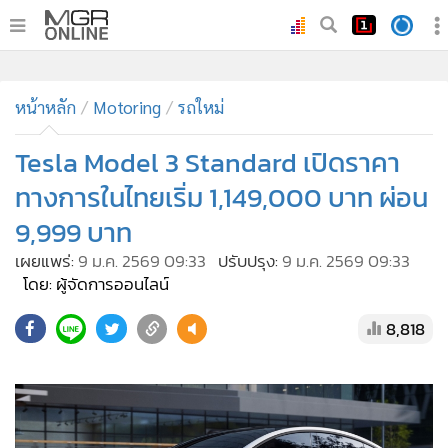
•
หน้าหลัก
•
ทันเหตุการณ์
•
ภาคใต้
•
ภูมิภาค
•
Online Section
หน้าหลัก
Motoring
รถใหม่
•
บันเทิง
•
ผู้จัดการรายวัน
Tesla Model 3 Standard เปิดราคา
•
คอลัมนิสต์
ทางการในไทยเริ่ม 1,149,000 บาท ผ่อน
•
ละคร
9,999 บาท
•
CbizReview
เผยแพร่:
9 ม.ค. 2569 09:33
ปรับปรุง:
9 ม.ค. 2569 09:33
•
Cyber BIZ
โดย: ผู้จัดการออนไลน์
•
ผู้จัดกวน
8,818