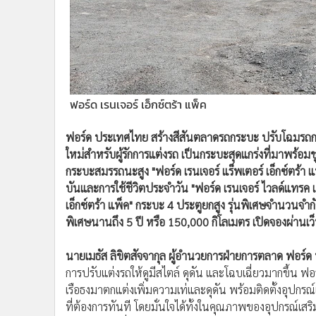
•
อินโดจีน
•
กองทุนรวม
•
Celeb Online
•
Factcheck
•
ญี่ปุ่น
ฟอร์ด เรนเจอร์ เอ็กซ์ตร้า แพ็ค
•
News1
•
Gotomanager
ฟอร์ด ประเทศไทย สร้างสีสันตลาดรถกระบะ ปรับโฉมรถกระบะ
ใหม่สำหรับผู้รักการแต่งรถ เป็นกระบะสุดแกร่งที่มาพร้อ
กระบะสมรรถนะสูง "ฟอร์ด เรนเจอร์ แร็พเตอร์ เอ็กซ์ตร้า 
บันและการใช้ชีวิตประจำวัน "ฟอร์ด เรนเจอร์ ไวลด์แทรค เอ็
เอ็กซ์ตร้า แพ็ค" กระบะ 4 ประตูยกสูง รุ่นพิเศษจำนวนจำก
พิเศษนานถึง 5 ปี หรือ 150,000 กิโลเมตร เปิดจองผ่านเว
นายเมธัส ลิขิตสัจจากุล ผู้อำนวยการฝ่ายการตลาด ฟอร์
การปรับแต่งรถให้ดูมีสไตล์ ดุดัน และโฉบเฉี่ยวมากขึ้น ฟอร์
เรือธงมาตกแต่งเพิ่มความเท่และดุดัน พร้อมติดตั้งอุปกร
ที่ต้องการทันที โดยมั่นใจได้ทั้งในคุณภาพของอุปกรณ์เส