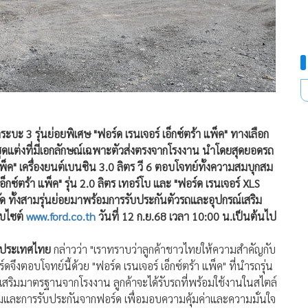
 3 รุ่นย่อยพิเศษ "ฟอร์ด เรนเจอร์ เอ็กซ์ตร้า แพ็ค" ทางเลือก
มชุดแต่งที่มีเอกลักษณ์เฉพาะตัวส่งตรงจากโรงงาน นำโดยสุดยอดรถ
แพ็ค" เครื่องยนต์เบนซิน 3.0 ลิตร วี 6 ตอบโจทย์ทั้งความสมบุกสม
กซ์ตร้า แพ็ค" รุ่น 2.0 ลิตร เทอร์โบ และ "ฟอร์ด เรนเจอร์ XLS
ัด ทั้งสามรุ่นย่อยมาพร้อมการรับประกันตัวรถและอุปกรณ์เสริม
็บไซต์
www.ford.co.th
วันที่ 12 ก.ย.68 เวลา 10:00 น.เป็นต้นไป
ด ประเทศไทย
กล่าวว่า "เราทราบว่าลูกค้าชาวไทยให้ความสำคัญกับ
ดจึงตอบโจทย์นี้ด้วย "ฟอร์ด เรนเจอร์ เอ็กซ์ตร้า แพ็ค" ที่นำรถรุ่น
ณ์เสริมมาตรฐานจากโรงงาน ลูกค้าจะได้รับรถที่พร้อมใช้งานในสไตล์
ริมและการรับประกันจากฟอร์ด เพื่อมอบความคุ้มค่าและความมั่นใจ