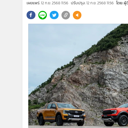
•
Management & HR
เผยแพร่:
12 ก.ย. 2568 11:56
ปรับปรุง:
12 ก.ย. 2568 11:56
โดย: ผู
•
MGR Live
•
Infographic
•
การเมือง
•
ท่องเที่ยว
•
กีฬา
•
ต่างประเทศ
•
Special Scoop
•
เศรษฐกิจ-ธุรกิจ
•
จีน
•
ชุมชน-คุณภาพชีวิต
•
อาชญากรรม
•
Motoring
•
เกม
•
วิทยาศาสตร์
•
SMEs
•
หุ้น