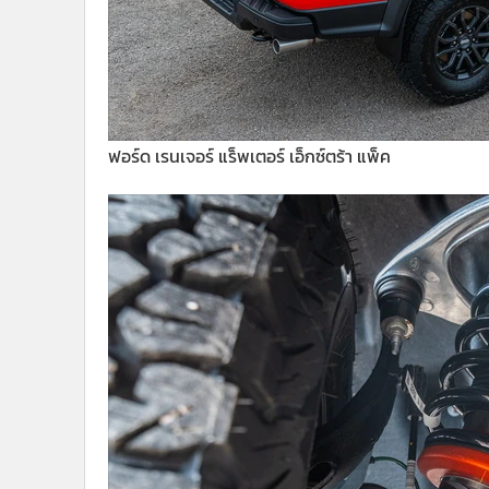
ฟอร์ด เรนเจอร์ แร็พเตอร์ เอ็กซ์ตร้า แพ็ค