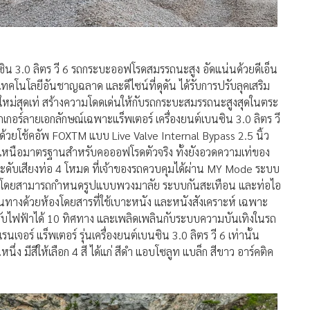
ซิน 3.0 ลิตร วี 6 รถกระบะออฟโรดสมรรถนะสูง อัดแน่นด้วยดีเอ็น
เทคโนโลยีอันชาญฉลาด และดีไซน์ที่ดุดัน ได้รับการปรับลุคเสริม
์ใหม่สุดเท่ สร้างความโดดเด่นให้กับรถกระบะสมรรถนะสูงสุดในตระ
เกอร์ลายเอกลักษณ์เฉพาะแร็พเตอร์ เครื่องยนต์เบนซิน 3.0 ลิตร วี
ด้วยโช้คอัพ FOXTM แบบ Live Valve Internal Bypass 2.5 นิ้ว
้เหนือมาตรฐานสำหรับคอออฟโรดตัวจริง ทั้งยังอวดความเท่ของ
ับระดับเสียงท่อ 4 โหมด ที่เจ้าของรถควบคุมได้ผ่าน MY Mode ระบบ
ละคน โดยสามารถกำหนดรูปแบบพวงมาลัย ระบบกันสะเทือน และท่อไอ
างด้วยห้องโดยสารที่ใช้เบาะหนัง และหนังสังเคราะห์ เฉพาะ
รับไฟฟ้าได้ 10 ทิศทาง และเพลิดเพลินกับระบบความบันเทิงในรถ
อร์ แร็พเตอร์ รุ่นเครื่องยนต์เบนซิน 3.0 ลิตร วี 6 เท่านั้น
ง มีสีให้เลือก 4 สี ได้แก่ สีดำ แอบโซลูท แบล็ก สีขาว อาร์คติค