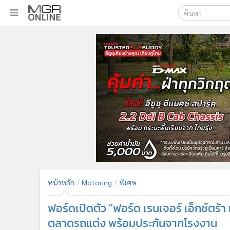
เลือกเครื่องมือท
•
หน้าหลัก
ค้นหา
•
ทันเหตุการณ์
Google
•
ภาคใต้
•
ภูมิภาค
MGR Onl
•
Online Section
ค้นหาขั
•
บันเทิง
•
ผู้จัดการรายวัน
•
คอลัมนิสต์
•
ละคร
•
CbizReview
•
Cyber BIZ
หน้าหลัก
Motoring
พิเศษ
•
ผู้จัดกวน
ฟอร์ดเปิดตัว "ฟอร์ด เรนเจอร์ เอ็กซ์ตร
•
Good health & Well-being
•
Green Innovation & SD
ตลาดรถแต่ง พร้อมประกันจากโรงงาน