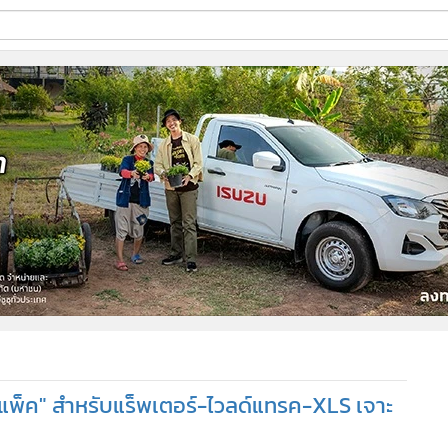
ี่ใช้
ine
้นสูง
้า แพ็ค" สำหรับแร็พเตอร์-ไวลด์แทรค-XLS เจาะ