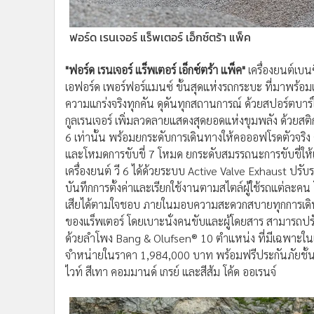
ฟอร์ด เรนเจอร์ แร็พเตอร์ เอ็กซ์ตร้า แพ็ค
"ฟอร์ด เรนเจอร์ แร็พเตอร์ เอ็กซ์ตร้า แพ็ค"
เครื่องยนต์เบน
เอฟอร์ด เพอร์ฟอร์แมนซ์ ขั้นสุดแห่งรถกระบะ ที่มาพร้อม
ความแกร่งจริงทุกคัน ดุดันทุกสถานการณ์ ด้วยสปอร์ตบาร
กูลเรนเจอร์ เพิ่มลวดลายแสดงสุดยอดแห่งขุมพลัง ด้วยสติก
6 เท่านั้น พร้อมยกระดับการเดินทางให้คอออฟโรดตัวจริง 
และโหมดการขับขี่ 7 โหมด ยกระดับสมรรถนะการขับขี่ให
เครื่องยนต์ วี 6 ได้ด้วยระบบ Active Valve Exhaust ปร
บันทึกการตั้งค่าและเรียกใช้งานตามสไตล์ผู้ใช้รถแต่
เสียได้ตามใจชอบ ภายในมอบความสะดวกสบายทุกการเดินท
ของแร็พเตอร์ โดยเบาะนั่งคนขับและผู้โดยสาร สามารถป
ด้วยลำโพง Bang & Olufsen® 10 ตำแหน่ง ที่มีเฉพาะในเรนเจ
จำหน่ายในราคา 1,984,000 บาท พร้อมฟรีประกันภัยชั้นหนึ่
ไวท์ สีเทา คอมมานด์ เกรย์ และสีส้ม โค้ด ออเรนจ์