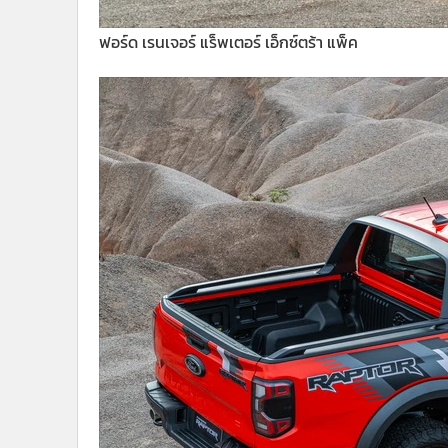
ฟอร์ด เรนเจอร์ แร็พเตอร์ เอ็กซ์ตร้า แพ็ค