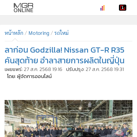
•
หน้าหลัก
•
หน้าหลัก
ทันเหตุการณ์
Motoring
รถใหม่
•
ภาคใต้
ลาก่อน Godzilla! Nissan GT-R R35
•
ภูมิภาค
คันสุดท้าย อำลาสายการผลิตในญี่ปุ่น
•
Online Section
เผยแพร่:
27 ส.ค. 2568 19:16
ปรับปรุง:
27 ส.ค. 2568 19:31
•
บันเทิง
โดย: ผู้จัดการออนไลน์
•
ผู้จัดการรายวัน
•
คอลัมนิสต์
•
ละคร
•
CbizReview
•
Cyber BIZ
•
ผู้จัดกวน