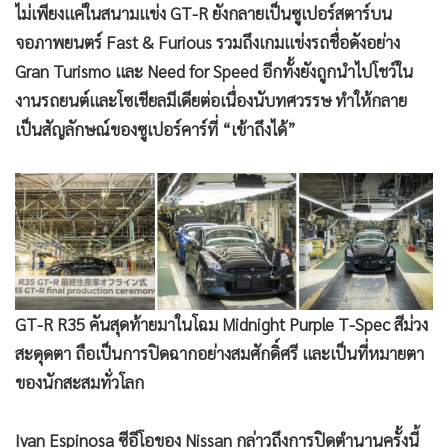
ไม่เพียงแค่ในสนามแข่ง GT-R ยังกลายเป็นซูเปอร์สตาร์บน
•
เกม
จอภาพยนตร์ Fast & Furious รวมถึงเกมแข่งรถชื่อดังอย่าง
•
วิทยาศาสตร์
Gran Turismo และ Need for Speed อีกทั้งยังถูกนำไปโชว์ใน
•
SMEs
งานรถยนต์และโซเชียลมีเดียต่อเนื่องนับทศวรรษ ทำให้กลาย
•
หุ้น
เป็นสัญลักษณ์ของซูเปอร์คาร์ที่ “เข้าถึงได้”
•
อินโดจีน
•
กองทุนรวม
•
Celeb Online
•
Factcheck
•
ญี่ปุ่น
•
News1
GT-R R35 คันสุดท้ายมาในโฉม Midnight Purple T-Spec สีม่วง
•
Gotomanager
สะดุดตา ถือเป็นการปิดฉากอย่างสมศักดิ์ศรี และเป็นที่หมายตา
ของนักสะสมทั่วโลก
Ivan Espinosa ซีอีโอของ Nissan กล่าวถึงการปิดตำนานครั้งนี้