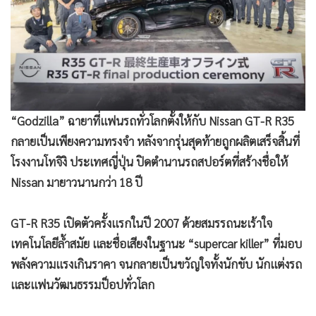
•
Good health & Well-being
•
Green Innovation & SD
•
Management & HR
•
MGR Live
•
Infographic
•
การเมือง
“Godzilla” ฉายาที่แฟนรถทั่วโลกตั้งให้กับ Nissan GT-R R35
•
ท่องเที่ยว
กลายเป็นเพียงความทรงจำ หลังจากรุ่นสุดท้ายถูกผลิตเสร็จสิ้นที่
•
กีฬา
โรงงานโทจิงิ ประเทศญี่ปุ่น ปิดตำนานรถสปอร์ตที่สร้างชื่อให้
•
ต่างประเทศ
Nissan มายาวนานกว่า 18 ปี
•
Special Scoop
•
เศรษฐกิจ-ธุรกิจ
GT-R R35 เปิดตัวครั้งแรกในปี 2007 ด้วยสมรรถนะเร้าใจ
•
จีน
เทคโนโลยีล้ำสมัย และชื่อเสียงในฐานะ “supercar killer” ที่มอบ
•
ชุมชน-คุณภาพชีวิต
พลังความแรงเกินราคา จนกลายเป็นขวัญใจทั้งนักขับ นักแต่งรถ
และแฟนวัฒนธรรมป็อปทั่วโลก
•
อาชญากรรม
•
Motoring