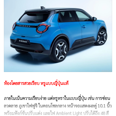
ห้องโดยสารสวยเรียบ หรูแบบญี่ปุ่นแท้
ภายในเน้นความเรียบง่าย แต่หรูหราในแบบญี่ปุ่น เช่น การซ่อน
ลวดลาย ภูเขาไฟฟูจิ ในคอนโซลกลาง หน้าจอแสดงผลคู่ 10.1 นิ้ว
พร้อมฟังก์ชันปรับแต่ง และไฟ Ambient Light ปรับได้ถึง 48 สี