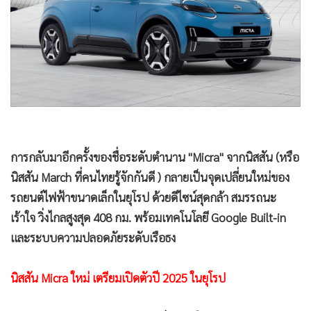
•
Good health & Well-being
•
Green Innovation & SD
•
Management & HR
•
MGR Live
•
Infographic
•
การเมือง
•
ท่องเที่ยว
•
กีฬา
การกลับมาอีกครั้งของชื่อระดับตำนาน "Micra" จากนิสสัน (หรือ
•
ต่างประเทศ
นิสสัน March ที่คนไทยรู้จักกันดี ) กลายเป็นจุดเปลี่ยนใหม่ของ
•
Special Scoop
รถยนต์ไฟฟ้าขนาดเล็กในยุโรป ด้วยดีไซน์สุดกล้า สมรรถนะ
•
เศรษฐกิจ-ธุรกิจ
เร้าใจ วิ่งไกลสูงสุด 408 กม. พร้อมเทคโนโลยี Google Built-in
•
จีน
และระบบความปลอดภัยระดับเรือธง
•
ชุมชน-คุณภาพชีวิต
นิสสัน Micra ใหม่ เตรียมเปิดตัวปี 2025 ในยุโรป
•
อาชญากรรม
•
Motoring