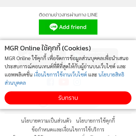
สมรรถนะ EV พร้อมลุยเมืองและทางไกล
Micra ใหม่ขับเคลื่อนด้วยไฟฟ้าล้วน มีให้เลือกทั้งแบตเตอรี่
MGR Online ใช้คุกกี้ (Cookies)
40kWh และ 52kWh ซึ่งรุ่นหลังให้ระยะทางวิ่งสูงสุดถึง 408 กม.
MGR Online ใช้คุกกี้ เพื่อจัดการข้อมูลส่วนบุคคลเพื่อนำเสนอ
ต่อการชาร์จ (ตามมาตรฐาน WLTP) รองรับการชาร์จเร็ว DC
ทหารไล่ล่าข้ามอำเภอ!แก๊งขนยาหนี
ประสบการณ์คอนเทนต์ที่ดีที่สุดให้กับผู้อ่านบนเว็บไซต์ และ
สูงสุด 100kW เติมไฟ 15-80% ได้ใน 30 นาที พร้อมระบบ
แอพพลิเคชั่น
เงื่อนไขการใช้งานเว็บไซต์
และ
นโยบายสิทธิ
จากแม่ฟ้าหลวง-แม่จัน เจอจอดซุก
ทำความร้อน/ระบายความร้อนแบตเตอรี่ และ ฟังก์ชันจ่ายไฟ
ส่วนบุคคล
พร้อมเก๋งยึดยาบ้าอีก 6 แสน
ภายนอก (V2L)
รับทราบ
น้ำหนักตัวรถอยู่ที่เพียง 1,400-1,524 กก. ให้การควบคุมที่ว่องไว
ช่วยจนเคยตัว! ท้องถิ่นเตรียมเก็บค่า
พร้อมช่วงล่างหลังแบบมัลติลิงก์เทียบชั้นรถใหญ่
ธรรมเนียมกู้ภัยนักปีนเขาฟูจิ
โหมดขับขี่ 4 แบบ (Comfort, Sport, Eco, Perso) ปรับได้ผ่าน
พวงมาลัย พร้อม e-Pedal ช่วยให้ขับขี่ด้วยคันเร่งเดียว และเบรก