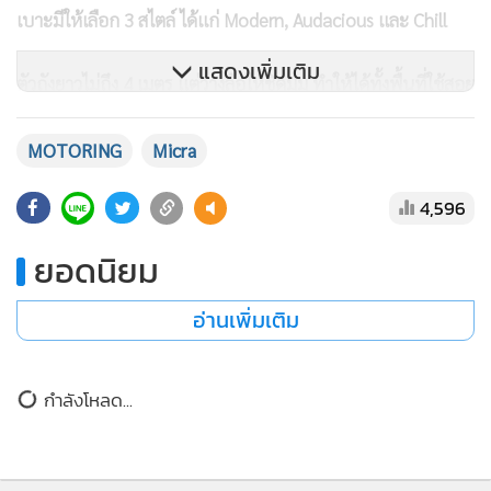
เบาะมีให้เลือก 3 สไตล์ ได้แก่ Modern, Audacious และ Chill
แสดงเพิ่มเติม
ตัวถังยาวไม่ถึง 4 เมตร แต่วางล้อให้ชิดมุม ทำให้ได้ทั้งพื้นที่ใช้สอย
และความคล่องตัว ห้องเก็บสัมภาระจุถึง 326 ลิตร และขยายได้
ถึง 1,106 ลิตร เมื่อลดพนักพิงหลังลง
MOTORING
Micra
4,596
ยอดนิยม
อ่านเพิ่มเติม
ข่าวที่เกี่ยวข้อง