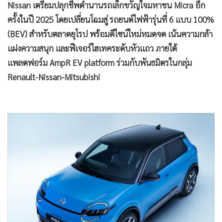
Nissan เตรียมปลุกชีพตำนานรถเล็กขวัญใจมหาชน Micra อีก
•
เกม
ครั้งในปี 2025 โดยเปลี่ยนโฉมสู่ รถยนต์ไฟฟ้ารุ่นที่ 6 แบบ 100%
•
วิทยาศาสตร์
(BEV) สำหรับตลาดยุโรป พร้อมดีไซน์ใหม่หมดจด เน้นความกล้า
•
SMEs
แฝงความสนุก และฟีเจอร์ไฮเทคระดับหัวแถว ภายใต้
•
หุ้น
แพลตฟอร์ม AmpR EV platform ร่วมกับพันธมิตรในกลุ่ม
•
อินโดจีน
Renault-Nissan-Mitsubishi
•
กองทุนรวม
•
Celeb Online
•
Factcheck
•
ญี่ปุ่น
•
News1
•
Gotomanager