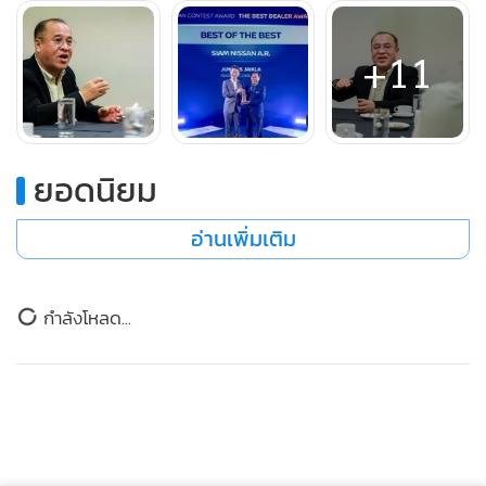
+11
ยอดนิยม
พิงพันธ์ รัตนะ
อ่านเพิ่มเติม
นอกจากนี้เราได้มีโอกาสสัมภาษณ์
พิงพันธ์ รัตนะ
ผู้จัดการทั่วไป
ข่าวในหมวดล่าสุด
แม่ทัพในขับเคลื่อน สยาม นิสสัน เอ.อาร์. ภูเก็ต จนได้รับรางวัลใน
ครั้งนี้
เผยกลยุทธ์ Nissan M1 มัดใจลูกค้า คว้า Best of the
1
best dealer award 2025
พิงพันธ์ รัตนะ
กล่าวว่า สยามนิสสัน เอ.อาร์. ภูเก็ต เป็นพันธมิตร
กับนิสสันมายาวนานกว่า 30 ปี จากการที่เราทำธุรกิจกับนิสสัน
ข่าวอื่นในหมวด
มานานในจังหวัดภูเก็ต ทำให้เรามั่นใจในฐานลูกค้าของเราว่า