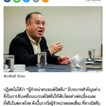
•
Good health & Well-being
•
Green Innovation & SD
•
Management & HR
•
MGR Live
•
Infographic
•
การเมือง
•
ท่องเที่ยว
•
กีฬา
•
ต่างประเทศ
•
Special Scoop
•
เศรษฐกิจ-ธุรกิจ
พิงพันธ์ รัตนะ
•
จีน
•
ชุมชน-คุณภาพชีวิต
ปฏิเสธไม่ได้ว่า “ผู้จำหน่ายรถยนต์นิสสัน” มีบทบาทสำคัญอย่าง
•
อาชญากรรม
ยิ่งในการขับเคลื่อนแบรนด์นิสสันให้เติบโตอย่างต่อเนื่องและ
•
Motoring
ยั่งยืนในตลาดไทย ดังนั้นรางวัลผู้จำหน่ายยอดเยี่ยม ที่ทางนิสสัน