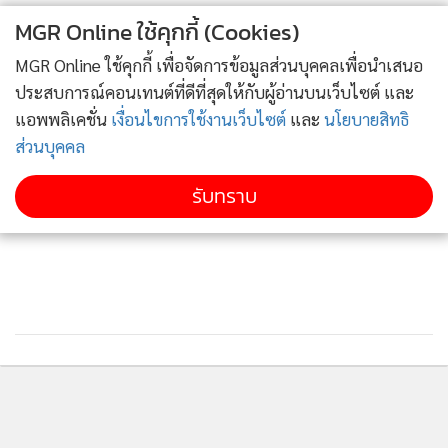
แข็งแกร่ง บวกกับเป็นคนพื้นที่ดังนั้นความสัมพันธ์กับลูกค้าค่อน
MGR Online ใช้คุกกี้ (Cookies)
ข้างดี จึงมั่นใจในการทำธุรกิจ ทั้งหมดเป็นสิ่งเกื้อหนุนให้เรา
MGR Online ใช้คุกกี้ เพื่อจัดการข้อมูลส่วนบุคคลเพื่อนำเสนอ
ประสบความสำเร็จ
ประสบการณ์คอนเทนต์ที่ดีที่สุดให้กับผู้อ่านบนเว็บไซต์ และ
แอพพลิเคชั่น
เงื่อนไขการใช้งานเว็บไซต์
และ
นโยบายสิทธิ
ส่วนบุคคล
รับทราบ
หลักในการบริหารของ สยามนิสสัน เอ.อาร์. ภูเก็ต เรายึดถือ