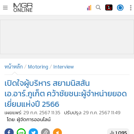
•
หน้าหลัก
•
ทันเหตุการณ์
•
ภาคใต้
•
ภูมิภาค
•
Online Section
หน้าหลัก
Motoring
Interview
•
บันเทิง
•
ผู้จัดการรายวัน
เปิดใจผู้บริหาร สยามนิสสัน
•
คอลัมนิสต์
เอ.อาร์.ภูเก็ต คว้าชัยชนะผู้จำหน่ายยอด
•
ละคร
เยี่ยมแห่งปี 2566
•
CbizReview
เผยแพร่:
29 ก.ค. 2567 11:35
ปรับปรุง:
29 ก.ค. 2567 11:49
•
Cyber BIZ
โดย: ผู้จัดการออนไลน์
•
ผู้จัดกวน
1,095