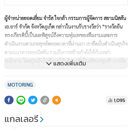
ผู้จำหน่ายยอดเยี่ยม จำรัส ใจกล้า กรรมการผู้จัดการ สยามนิสสัน
เอ.อาร์ จำกัด จังหวัดภูเก็ต กล่าวในงานรับรางวัลว่า “รางวัลอัน
ทรงเกียรตินี้เป็นผลพิสูจน์ถึงความทุ่มเทของทีมงานและการ
ดำเนินงานตามกลยุทธ์ตลอดเวลาที่ผ่านมา เรายึดมั่นดำเนินธุรกิจ
ตามแนวทางของนิสสัน รวมถึงการสร้างกำลังให้กับเหล่า
พนักงาน โดยมุ่งเน้นไปที่การให้บริการที่เป็นเลิศแก่ลูกค้า รางวัล
แสดงเพิ่มเติม
ที่เราได้รับในครั้งนี้เป็นการการันตีว่านิสสันให้ความสำคัญสูงสุด
ในแง่การสร้างความพึงพอใจให้แก่ลูกค้าและยังสร้างความเชื่อมั่น
MOTORING
ให้แก่ผู้จำหน่ายได้ว่านิสสันคือแบรนด์รถยนต์ชั้นนำที่จะช่วยให้
เราบรรลุเป้าหมายความสำเร็จไปด้วยกันอย่างยั่งยืน”
1,095
แกลเลอรี