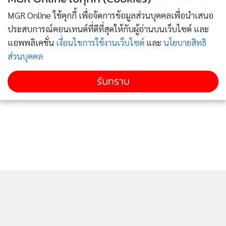
3
วิ่งไกลสุด 1,008 กม.
MGR Online ใช้คุกกี้ เพื่อจัดการข้อมูลส่วนบุคคลเพื่อนำเสนอ
ประสบการณ์คอนเทนต์ที่ดีที่สุดให้กับผู้อ่านบนเว็บไซต์ และ
Mercedes-Benz เปิดตัว All-New GLA EV วิ่งไกลสุด
4
แอพพลิเคชั่น
เงื่อนไขการใช้งานเว็บไซต์
และ
นโยบายสิทธิ
657 กม. ระบบไฟฟ้า 800V ชาร์จเร็ว 320 kW
Kia EV3 ยังเป็นรถยนต์ไฟฟ้ารุ่นแรกที่ถูกติดตั้งระบบ AI
ส่วนบุคคล
Assistant ที่ถูกติดตั้งเป็นครั้งแรกในรุ่น Kia K4 ซึ่งเกียระบุว่า
ข่าวอื่นในหมวด
รับทราบ
ช่วยให้สามารถรองรับการสั่งงานได้ราวกับมนุษย์ โดยระบบ
สามารถเข้าใจคำสั่งเสียงได้อย่างเป็นธรรมชาติแม้ว่าจะเป็น
ประโยคที่มีความซับซ้อน ขณะที่ระบบ AI Assistant ยังช่วยให้ผู้
โดยสารสามารถเพลิดเพลินกับฟังก์ชันและระบบความบันเทิง
ต่างๆ ได้อย่างเต็มที่ขณะเดินทาง