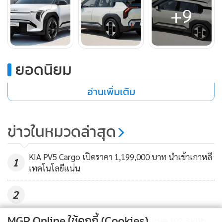
ควบคุมได้อย่างสะดวกสบายไม่ว่าจะเป็นผู้ขับขี่หรือผู้โดยสาร
+9
ยอดนิยม
อ่านเพิ่มเติม
ข่าวในหมวดล่าสุด
KIA PV5 Cargo เปิดราคา 1,199,000 บาท นำเข้าเกาหลี
1
เทคโนโลยีแน่น
2
MGR Online ใช้คุกกี้ (Cookies)
BYD เผย Da Han ซีดานเรือธงรุ่นใหม่ แบต 102.3 kWh