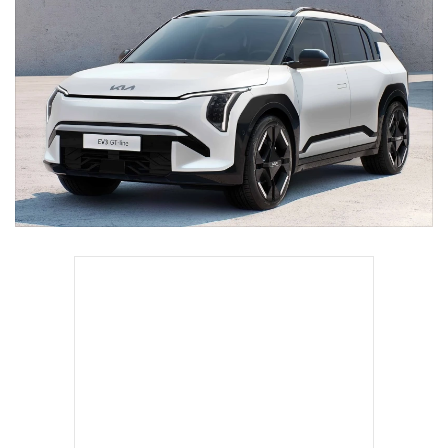
•
Good health & Well-being
•
Green Innovation & SD
•
Management & HR
•
MGR Live
•
Infographic
•
การเมือง
•
ท่องเที่ยว
•
กีฬา
•
ต่างประเทศ
•
Special Scoop
•
เศรษฐกิจ-ธุรกิจ
•
จีน
•
ชุมชน-คุณภาพชีวิต
•
อาชญากรรม
•
Motoring