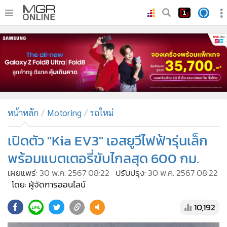
•
หน้าหลัก
•
ทันเหตุการณ์
•
ภาคใต้
•
ภูมิภาค
•
Online Section
หน้าหลัก
Motoring
รถใหม่
•
บันเทิง
•
ผู้จัดการรายวัน
เปิดตัว "Kia EV3" เอสยูวีไฟฟ้ารุ่นเล็ก
•
คอลัมนิสต์
พร้อมแบตเตอรี่ขับไกลสุด 600 กม.
•
ละคร
เผยแพร่:
30 พ.ค. 2567 08:22
ปรับปรุง:
30 พ.ค. 2567 08:22
•
CbizReview
โดย: ผู้จัดการออนไลน์
•
Cyber BIZ
10,192
•
ผู้จัดกวน