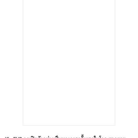
•
เกม
•
วิทยาศาสตร์
•
SMEs
•
หุ้น
•
อินโดจีน
•
กองทุนรวม
•
Celeb Online
•
Factcheck
•
ญี่ปุ่น
•
News1
•
Gotomanager