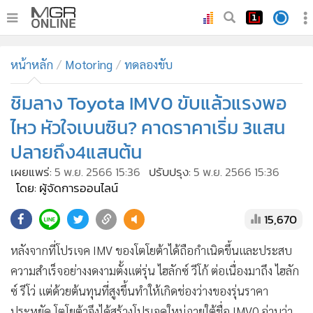
•
หน้าหลัก
หน้าหลัก
Motoring
ทดลองขับ
•
ทันเหตุการณ์
•
ชิมลาง Toyota IMV0 ขับแล้วแรงพอ
ภาคใต้
•
ภูมิภาค
ไหว หัวใจเบนซิน? คาดราคาเริ่ม 3แสน
•
Online Section
ปลายถึง4แสนต้น
•
บันเทิง
เผยแพร่:
5 พ.ย. 2566 15:36
ปรับปรุง:
5 พ.ย. 2566 15:36
•
ผู้จัดการรายวัน
โดย: ผู้จัดการออนไลน์
•
คอลัมนิสต์
15,670
•
ละคร
•
CbizReview
หลังจากที่โปรเจค IMV ของโตโยต้าได้ถือกำเนิดขึ้นและประสบ
•
Cyber BIZ
ความสำเร็จอย่างงดงามตั้งแต่รุ่น ไฮลักซ์ วีโก้ ต่อเนื่องมาถึง ไฮลัก
ซ์ รีโว่ แต่ด้วยต้นทุนที่สูงขึ้นทำให้เกิดช่องว่างของรุ่นราคา
•
ผู้จัดกวน
ประหยัด โตโยต้าจึงได้สร้างโปรเจคใหม่ภายใต้ชื่อ IMV0 อ่านว่า