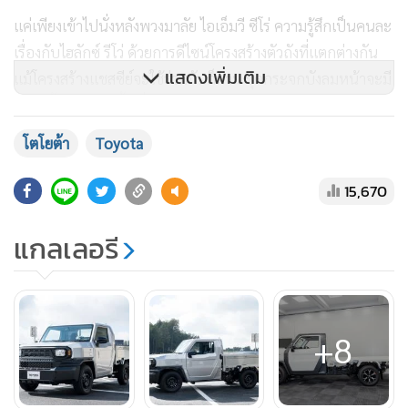
แค่เพียงเข้าไปนั่งหลังพวงมาลัย ไอเอ็มวี ซีโร่ ความรู้สึกเป็นคนละ
เรื่องกับไฮลักซ์ รีโว่ ด้วยการดีไซน์โครงสร้างตัวถังที่แตกต่างกัน
แสดงเพิ่มเติม
แม้โครงสร้างแชสซีย์จะใช้ร่วมกันก็ตาม ชุดกระจกบังลมหน้าจะมี
ความตั้งมากกว่า พื้นที่ในห้องโดยสารมีขนาดใหญ่กว่าอย่างมาก
เบาะนั่งเป็นแบบแยกส่วน พวงมาลัยหุ้มด้วยวัสดุสังเคราะห์
โตโยต้า
Toyota
คุณภาพไม่แย่
15,670
จุดเด่นคือ คอนโซลหน้า เท่าที่ได้สัมผัสออกแบบด้วยการขึ้นรูป
ชิ้นเดียว วัสดุเกรดพอใช้ได้ แต่สิ่งที่หายไปคือ การหุ้มปิดเสาเอ
แกลเลอรี
เรียกว่าเปลือยเห็นเหล็กโครงสร้าง รวมถึงลดการใส่วัสดุป้องกัน
เสียง ด้วยเหตุผลที่เชื่อว่าทุกคนเดาได้คือ ต้องการลดต้นทุนให้
มากที่สุด ตามวัตถุประสงค์ของการสร้างรถรุ่นนี้
+8