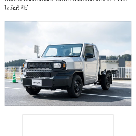
•
Good health & Well-being
ไอเอ็มวี ซีโร่
•
Green Innovation & SD
•
Management & HR
•
MGR Live
•
Infographic
•
การเมือง
•
ท่องเที่ยว
•
กีฬา
•
ต่างประเทศ
•
Special Scoop
•
เศรษฐกิจ-ธุรกิจ
•
จีน
•
ชุมชน-คุณภาพชีวิต
•
อาชญากรรม
•
Motoring