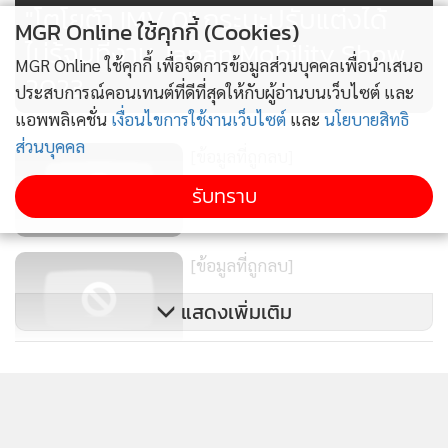
"โตโยต้า IMV 0" กระบะปรับแต่งได้
ระบบส่งกำลังเป็นเกียร์ธรรมดา 5 สปีด การออกตัวเนียนดี เห
MGR Online ใช้คุกกี้ (Cookies)
ไม่รู้จบที่งาน Japan Mobility Show
ยียบคลัทช์นุ่มมาก เบาะนั่งสบายตัว ทัศนวิสัยมาในทรงค่อนข้าง
MGR Online ใช้คุกกี้ เพื่อจัดการข้อมูลส่วนบุคคลเพื่อนำเสนอ
ตั้ง คล้ายกับมุมมองการขับของ G-Class พวงมาลัยคันที่เราขับตั้ง
2023
ประสบการณ์คอนเทนต์ที่ดีที่สุดให้กับผู้อ่านบนเว็บไซต์ และ
ศูนย์มาเอียงซ้ายนิดๆ เบามือแม่นยำดี มีระยะฟรีพอสมควร
แอพพลิเคชั่น
เงื่อนไขการใช้งานเว็บไซต์
และ
นโยบายสิทธิ
ส่วนบุคคล
[ข้อมูลที่ถูกลบ]
รับทราบ
[ข้อมูลที่ถูกลบ]
แสดงเพิ่มเติม
[ข้อมูลที่ถูกลบ]
ข่าวในหมวดล่าสุด
เปิดเบื้องหลัง ขับ 1,847 กม. 1ชาร์จ 1ถัง BYD Sealion5