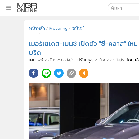
เลือกเครื่องมือท
•
หน้าหลัก
หน้าหลัก
Motoring
รถใหม่
ค้นหา
•
ทันเหตุการณ์
Google
•
ภาคใต้
เมอร์เซเดส-เบนซ์ เปิดตัว "ซี-คลาส” ใหม่
•
ภูมิภาค
MGR Onl
บริด
•
Online Section
เผยแพร่:
25 มี.ค. 2565 14:15
ปรับปรุง:
25 มี.ค. 2565 14:15
โดย: ผ
ค้นหาขั
•
บันเทิง
•
ผู้จัดการรายวัน
•
คอลัมนิสต์
•
ละคร
•
CbizReview
•
Cyber BIZ
•
ผู้จัดกวน
•
Good health & Well-being
•
Green Innovation & SD