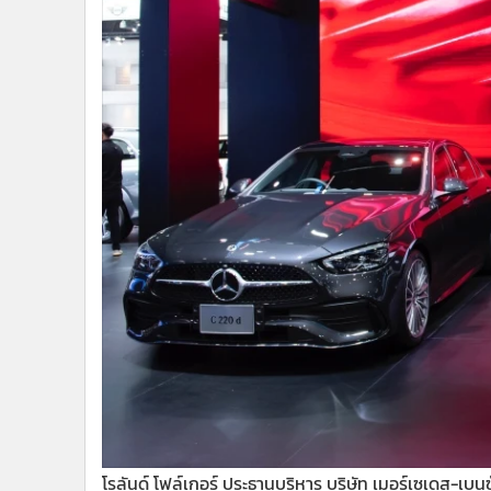
•
อินโดจีน
•
กองทุนรวม
•
Celeb Online
•
Factcheck
•
ญี่ปุ่น
•
News1
•
Gotomanager
โรลันด์ โฟล์เกอร์ ประธานบริหาร บริษัท เมอร์เซเดส-เบน