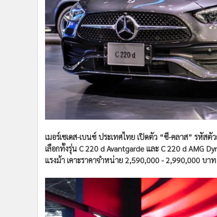
•
Management & HR
•
MGR Live
•
Infographic
•
การเมือง
•
ท่องเที่ยว
•
กีฬา
•
ต่างประเทศ
•
Special Scoop
•
เศรษฐกิจ-ธุรกิจ
•
จีน
•
ชุมชน-คุณภาพชีวิต
เมอร์เซเดส-เบนซ์ ประเทศไทย เปิดตัว “ซี-คลาส” รหัสตัว
•
อาชญากรรม
เลือกทั้งรุ่น C 220 d Avantgarde และ C 220 d AMG Dyn
•
Motoring
แรงม้า เคาะราคาจำหน่าย 2,590,000 - 2,990,000 บาท
•
เกม
•
วิทยาศาสตร์
•
SMEs
•
หุ้น