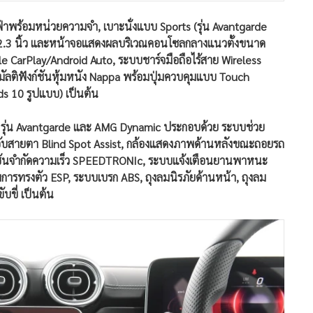
ฟ้าพร้อมหน่วยความจำ, เบาะนั่งแบบ Sports (รุ่น Avantgarde
12.3 นิ้ว และหน้าจอแสดงผลบริเวณคอนโซลกลางแนวตั้งขนาด
le CarPlay/Android Auto, ระบบชาร์จมือถือไร้สาย Wireless
ัลติฟังก์ชันหุ้มหนัง Nappa พร้อมปุ่มควบคุมแบบ Touch
ds 10 รูปแบบ) เป็นต้น
ุ่น Avantgarde และ AMG Dynamic ประกอบด้วย ระบบช่วย
จุดอับสายตา Blind Spot Assist, กล้องแสดงภาพด้านหลังขณะถอยรถ
ก์ชันจำกัดความเร็ว SPEEDTRONIc, ระบบแจ้งเตือนยานพาหนะ
การทรงตัว ESP, ระบบเบรก ABS, ถุงลมนิรภัยด้านหน้า, ถุงลม
ับขี่ เป็นต้น