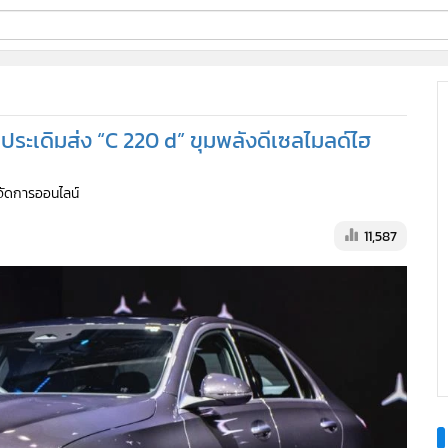
ี่ใช้
 ประเดิมส่ง “C 220 d” ขุมพลังดีเซลไมลด์ไฮ
ine
ู้จัดการออนไลน์
้นสูง
11,587