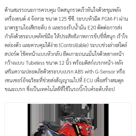
ด้านสมรรถนะการควบคุม บิดสนุกรวดเร็วทันใจด้วยขุมพลัง
เครื่องยนต์ 4 จังหวะ ขนาด 125 ซีซี. ระบบหัวฉีด PGM-FI ผ่าน
มาตรฐานไอเสียระดับ 6 และรองรับน้ำมัน E20 ตัดต่อการส่ง
กำลังด้วยระบบคลัทช์มือ ให้ประสิทธิภาพการขับขี่ที่สนุก เร้าใจ
คล่องตัว และควบคุมได้ง่าย (Controllable) ระบบช่วงล่างสไตล์
สปอร์ต โช้คหน้าแบบหัวกลับ ยึดเกาะถนนมั่นใจด้วยยางหน้า
กว้างแบบ Tubeless ขนาด 12 นิ้ว พร้อมดิสก์เบรกหน้า-หลัง
เสริมความปลอดภัยด้วยระบบเบรก ABS with G-Sensor หรือ
เซนเซอร์อัจฉริยะที่ช่วยส่งสัญญาณไปที่ ECU เพื่อสร้างสมดุล
ขณะเบรก ซึ่งเป็นเทคโนโลยีที่ใช้ในรถบิ๊กไบค์ระดับท็อป