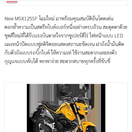
•
เกม
•
วิทยาศาสตร์
New MSX125SF โฉมใหม่ มาพร้อมคุณสมบัติอันโดดเด่น
•
SMEs
ตอกย้ำความเป็นสตรีทไบค์เบอร์หนึ่งอย่างครบถ้วน สะดุดตาด้วย
•
หุ้น
ชุดสีใหม่ที่ได้รับแรงบันดาลใจจากซูเปอร์ฮีโร่ ไฟหน้าแบบ LED
•
อินโดจีน
แผงหน้าปัดแบบฟูลดิจิตอลแสดงสถานะชัดเจน ฝาถังน้ำมันติด
•
กองทุนรวม
กับตัวถังแบบรถบิ๊กไบค์ ให้ความเท่ ใช้งานสะดวกและลงตัว
•
Celeb Online
กุญแจแบบพับได้ พกพาง่าย สะดวกสบายทุกครั้งที่ขับขี่
•
Factcheck
•
ญี่ปุ่น
•
News1
•
Gotomanager