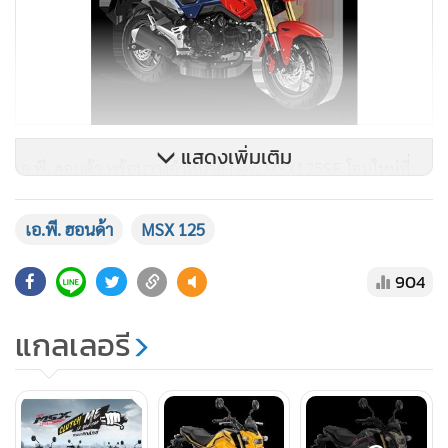
แสดงเพิ่มเติม
เอ.พี. ฮอนด้า พร้อมวางจำหน่าย New MSX125SF โฉมใหม่ที่
ศูนย์ Honda Wing Center ทั่วประเทศ โดยมีให้เลือก 2 รุ่น ได้แก่
รุ่น Standard มีให้เลือก 3 เฉดสี ได้แก่ แดง-น้ำเงิน เร้ดสไปดี้ สี
เอ.พี. ฮอนด้า
MSX 125
เหลือง-ดำ เยลโลว์สตอร์ม และสีขาว-แดง ไวท์สการ์เล็ต ราคา
904
แนะนำที่ 70,940 บาท เริ่มวางจำหน่ายตั้งแต่วันที่ 20 เมษายน
2563 และ รุ่น ABS with G-Sensor สีดำ-ม่วง แบล็กไทเกอร์
แกลเลอรี
ราคาแนะนำ 78,480 บาท เริ่มวางจำหน่ายตั้งแต่วันนี้เป็นต้นไป