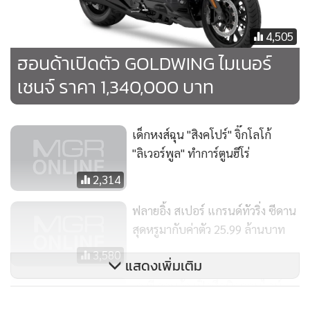
4,505
ฮอนด้าเปิดตัว GOLDWING ไมเนอร์
เชนจ์ ราคา 1,340,000 บาท
เด็กหงส์ฉุน "สิงคโปร์" จิ๊กโลโก้
"ลิเวอร์พูล" ทำการ์ตูนฮีโร่
2,314
ฟลายอิ้ง สเปอร์ แกรนด์ทัวริ่ง ซีดาน
สุดหรูมากับค่าตัว 25.99 ล้านบาท
3,580
แสดงเพิ่มเติม
เอ.พี.ฮอนด้า เปิดศึกบิดออนไลน์
"A.P. Honda Virtual Race" สนาม