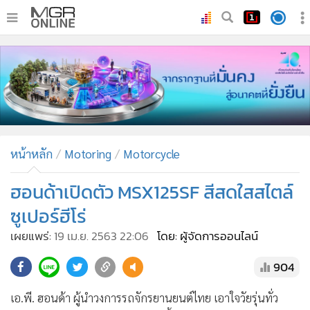
•
หน้าหลัก
•
ทันเหตุการณ์
•
ภาคใต้
•
ภูมิภาค
•
Online Section
หน้าหลัก
Motoring
Motorcycle
•
บันเทิง
•
ผู้จัดการรายวัน
ฮอนด้าเปิดตัว MSX125SF สีสดใสสไตล์
•
คอลัมนิสต์
ซูเปอร์ฮีโร่
•
ละคร
เผยแพร่:
19 เม.ย. 2563 22:06
โดย: ผู้จัดการออนไลน์
•
CbizReview
904
•
Cyber BIZ
•
ผู้จัดกวน
เอ.พี. ฮอนด้า ผู้นำวงการรถจักรยานยนต์ไทย เอาใจวัยรุ่นทั่ว