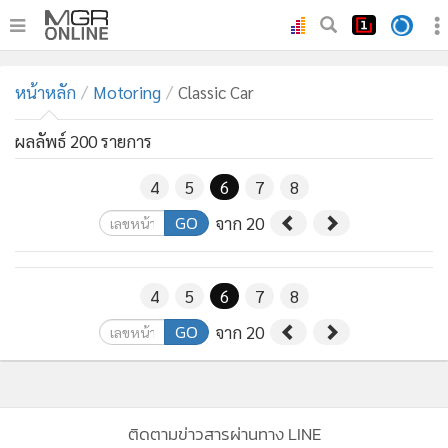
•
หน้าหลัก
หน้าหลัก
Motoring
Classic Car
•
ทันเหตุการณ์
•
ภาคใต้
ผลลัพธ์ 200 รายการ
•
ภูมิภาค
4
5
6
7
8
•
Online Section
GO
จาก 20
•
บันเทิง
•
ผู้จัดการรายวัน
•
คอลัมนิสต์
4
5
6
7
8
•
ละคร
GO
จาก 20
•
CbizReview
•
Cyber BIZ
•
ผู้จัดกวน
ติดตามข่าวสารผ่านทาง LINE