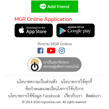
•
Good health & Well-being
•
Green Innovation & SD
•
Management & HR
MGR Online Application
•
MGR Live
•
Infographic
•
การเมือง
ติดตาม MGR Online
•
ท่องเที่ยว
•
กีฬา
•
ต่างประเทศ
•
Special Scoop
•
เศรษฐกิจ-ธุรกิจ
นโยบายความเป็นส่วนตัว
นโยบายการใช้คุกกี้
•
จีน
ข้อกำหนดและเงื่อนไขการใช้บริการ
•
ชุมชน-คุณภาพชีวิต
นโยบายการใช้ข้อมูล Facebook
เกี่ยวกับเรา
ติดต่อเรา
•
อาชญากรรม
© 2014-2026 mgronline.com. All rights reserved.
•
Motoring