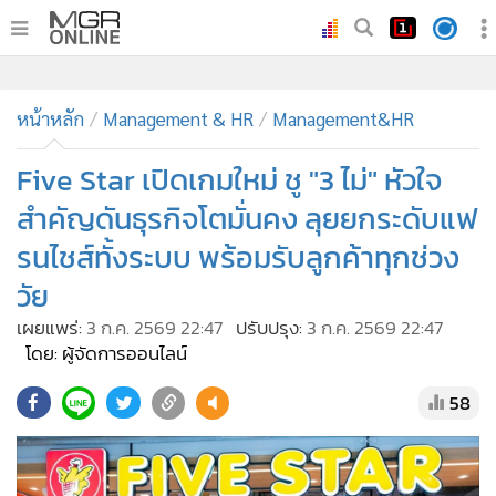
•
หน้าหลัก
•
หน้าหลัก
ทันเหตุการณ์
Management & HR
Management&HR
•
ภาคใต้
Five Star เปิดเกมใหม่ ชู "3 ไม่" หัวใจ
•
ภูมิภาค
สำคัญดันธุรกิจโตมั่นคง ลุยยกระดับแฟ
•
Online Section
รนไชส์ทั้งระบบ พร้อมรับลูกค้าทุกช่วง
•
บันเทิง
วัย
•
ผู้จัดการรายวัน
•
คอลัมนิสต์
เผยแพร่:
3 ก.ค. 2569 22:47
ปรับปรุง:
3 ก.ค. 2569 22:47
โดย: ผู้จัดการออนไลน์
•
ละคร
•
CbizReview
58
•
Cyber BIZ
•
ผู้จัดกวน