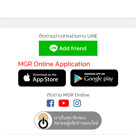
“สิ่งที่เราเลือกทำ คือการช่วยเพิ่มศักยภาพให้สาขาเดิมของแฟรน
ไชส์เติบโตได้ดีขึ้น ทั้งการสนับสนุนด้านทำเล การขยายพื้นที่ขาย
การเสริมระบบเดลิเวอรี รวมถึงเพิ่มระบบตรวจสอบคุณภาพร้าน
ที่ช่วยรักษามาตรฐานได้อย่างต่อเนื่อง เพื่อให้ผู้ประกอบการมี
ติดตามข่าวสารผ่านทาง LINE
รายได้ที่มั่นคงและมั่นใจขึ้น ก่อนจะพากลุ่มแฟรนไชส์เดิมขยับสู่
โมเดล QSR ที่มีระบบจัดการที่ชัดเจน และสามารถส่งต่อกิจการ
ให้รุ่นถัดไปได้อย่างยั่งยืนกว่า คนรุ่นใหม่ก็อยากสานต่อกิจการ
MGR Online Application
MGR Online ใช้คุกกี้ (Cookies)
เพราะดูมีหน้าร้านที่มั่นคง และขยายต่อได้ อย่างไรก็ตาม เราไม่
ได้เปลี่ยนทุกอย่างจนลูกค้าเดิมรู้สึกว่า Five Star ไม่ใช่แบรนด์
MGR Online ใช้คุกกี้ เพื่อจัดการข้อมูลส่วนบุคคลเพื่อนำเ
ประสบการณ์คอนเทนต์ที่ดีที่สุดให้กับผู้อ่านบนเว็บไซต์ แ
เดิมอีกต่อไป ในบางพื้นที่ เรายังคงดีไซน์ให้มีตู้โชว์ด้านหน้า
ติดตาม MGR Online
แอพพลิเคชั่น
เงื่อนไขการใช้งานเว็บไซต์
และ
นโยบายสิทธ
เหมือนเดิม เพราะลูกค้าหลายคนยังคุ้นเคยกับการเดินมาสั่งแบบ
ส่วนบุคคล
grab & go ขณะที่ด้านในก็มีพื้นที่นั่งทานพร้อมแอร์รองรับลูกค้า
กลุ่มใหม่ ให้ตอบโจทย์ทุกกลุ่มลูกค้าได้ในคราวเดียว”
รับทราบ
ขณะเดียวกัน Five Star ยังเริ่มบุกทำเลยุทธศาสตร์ใหม่ๆ อย่าง