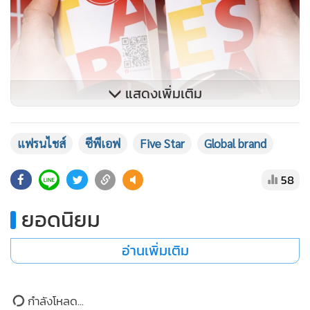
แสดงเพิ่มเติม
๐ ไม่ทิ้ง “ผู้ประกอบการเดิม” ไว้ข้างหลัง
แฟรนไชส์
ซีพีเอฟ
Five Star
Global brand
สุนทร อธิบายให้เห็นภาพการเปลี่ยนผ่านของธุรกิจอาหารว่า เมื่อ
58
เทคโนโลยีและฐานข้อมูลเข้ามามีบทบาทสำคัญในการดำเนิน
ธุรกิจ Five Star จึงต้องมองภาพใหญ่เพื่อสเกลไปถึง Global
ยอดนิยม
brand หนึ่งในความท้าทายใหญ่คือการพาผู้ประกอบการแฟรน
อ่านเพิ่มเติม
ไชส์เดิม ซึ่งหลายรายอยู่กับ Five Star มานานกว่าสิบปี สามารถ
ก้าวข้ามจากโมเดลสตรีตฟูดสู่รูปแบบร้าน QSR ได้อย่างราบรื่น
กำลังโหลด...