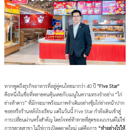
•
Good health & Well-being
•
Green Innovation & SD
•
Management & HR
•
MGR Live
•
Infographic
•
การเมือง
•
ท่องเที่ยว
•
กีฬา
•
ต่างประเทศ
•
Special Scoop
หากพูดถึงธุรกิจอาหารที่อยู่คู่คนไทยมากว่า 40 ปี
"Five Star"
•
เศรษฐกิจ-ธุรกิจ
คือหนึ่งในชื่อที่หลายคนคุ้นเคยกับเมนูในความทรงจำอย่าง “ไก่
•
จีน
ย่างห้าดาว” ที่มักจะมาพร้อมภาพจำเดิมอย่างซุ้มไก่ย่างหน้าปาก
•
ชุมชน-คุณภาพชีวิต
ซอยหรือร้านหลังโรงเรียน แต่ในวันนี้ Five Star กำลังเดินเข้าสู่
•
อาชญากรรม
การเปลี่ยนผ่านครั้งสำคัญ โดยโจทย์ท้าทายที่สุดของแบรนด์ไม่ใช่
•
Motoring
การขยายสาขา ไม่ใช่การเปิดตลาดใหม่ แต่คือการ
“ทำอย่างไรให้