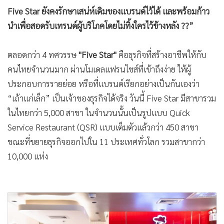
•
เกม
Five Star ยังคงรักษาเสน่ห์เดิมของแบรนด์ไว้ได้ และพร้อมก้าว
•
วิทยาศาสตร์
นำเพื่อสอดรับเทรนด์ผู้บริโภคโดยไม่ทิ้งใครไว้ข้างหลัง ??”
•
SMEs
ตลอดกว่า 4 ทศวรรษ
"Five Star"
คือธุรกิจที่สร้างอาชีพให้กับ
•
หุ้น
คนไทยจำนวนมาก ผ่านโมเดลแฟรนไชส์ที่เข้าถึงง่าย ให้ผู้
•
อินโดจีน
ประกอบการรายย่อย หรือที่แบรนด์เรียกอย่างเป็นกันเองว่า
•
กองทุนรวม
“เถ้าแก่เล็ก” เป็นเจ้าของธุรกิจได้จริง วันนี้ Five Star มีสาขารวม
•
Celeb Online
ในไทยกว่า 5,000 สาขา ในจำนวนนั้นเป็นรูปแบบ Quick
•
Factcheck
Service Restaurant (QSR) แบบเต็มตัวแล้วกว่า 450 สาขา
•
ญี่ปุ่น
ขณะที่ขยายธุรกิจออกไปใน 11 ประเทศทั่วโลก รวมสาขากว่า
•
News1
10,000 แห่ง
•
Gotomanager