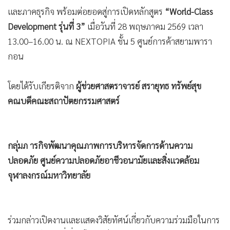
•
เกม
และภาคธุรกิจ พร้อมต่อยอดสู่การเปิดหลักสูตร
“World-Class
•
วิทยาศาสตร์
Development รุ่นที่ 3”
เมื่อวันที่ 28 พฤษภาคม 2569 เวลา
•
SMEs
13.00–16.00 น. ณ NEXTOPIA ชั้น 5 ศูนย์การค้าสยามพารา
กอน
•
หุ้น
•
อินโดจีน
โดยได้รับเกียรติจาก
ผู้ช่วยศาสตราจารย์ สรายุทธ ทรัพย์สุข
•
กองทุนรวม
คณบดีคณะสถาปัตยกรรมศาสตร์
•
Celeb Online
•
Factcheck
•
ญี่ปุ่น
กลุ่มภ ารกิจพัฒนาคุณภาพการบริหารจัดการด้านความ
•
News1
ปลอดภัย ศูนย์ความปลอดภัย
อาชีวอนามัยและสิ่งแวดล้อม
•
Gotomanager
จุฬาลงกรณ์มหาวิทยาลัย
ร่วมกล่าวเปิดงานและแสดงวิสัยทัศน์เกี่ยวกับความร่วมมือในการ