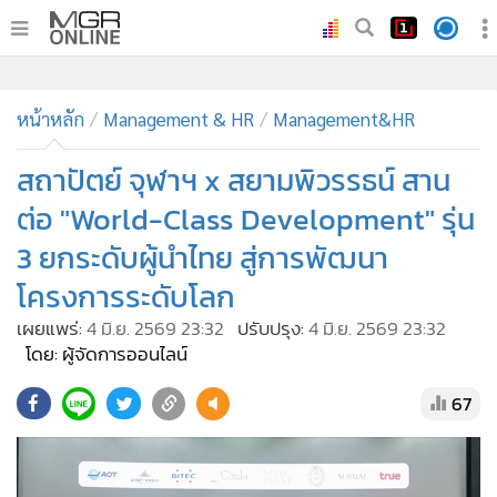
•
หน้าหลัก
•
หน้าหลัก
ทันเหตุการณ์
Management & HR
Management&HR
•
ภาคใต้
สถาปัตย์ จุฬาฯ x สยามพิวรรธน์ สาน
•
ภูมิภาค
ต่อ "World-Class Development" รุ่น
•
Online Section
3 ยกระดับผู้นำไทย สู่การพัฒนา
•
บันเทิง
โครงการระดับโลก
•
ผู้จัดการรายวัน
•
คอลัมนิสต์
เผยแพร่:
4 มิ.ย. 2569 23:32
ปรับปรุง:
4 มิ.ย. 2569 23:32
โดย: ผู้จัดการออนไลน์
•
ละคร
•
CbizReview
67
•
Cyber BIZ
•
ผู้จัดกวน