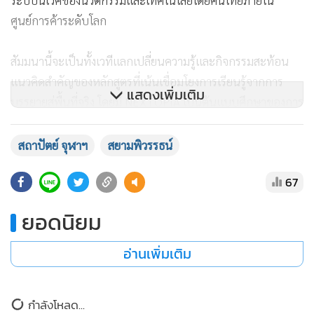
ระบบนิเวศของนวัตกรรมและเทคโนโลยีโดยคนไทยภายใน
ศูนย์การค้าระดับโลก
สัมมนานี้จะเป็นทั้งเวทีแลกเปลี่ยนความรู้และกิจกรรมสะท้อน
แนวคิดสำคัญของหลักสูตรที่เน้นเชื่อมโยงการเรียนรู้จากการ
แสดงเพิ่มเติม
บรรยายสู่พื้นที่จริง โดยมี NEXTOPIA เป็นต้นแบบศึกษาของการ
พัฒนาพื้นที่เชิงนวัตกรรมและความคิดสร้างสรรค์ในบริบทของ
ศูนย์การค้า mixed-use และ future lifestyle development
สถาปัตย์ จุฬาฯ
สยามพิวรรธน์
ใจกลางเมืองกรุงเทพฯ
67
ความร่วมมือครั้งนี้สะท้อนความตั้งใจของ คณะ
ยอดนิยม
สถาปัตยกรรมศาสตร์ จุฬาลงกรณ์มหาวิทยาลัย
และพันธมิตรภาคธุรกิจ ในการร่วมกันพัฒนาผู้นำที่สามารถมอง
อ่านเพิ่มเติม
การพัฒนาโครงการได้อย่างลึกซึ้ง รอบด้าน และสร้างผลกระทบ
เชิงบวกต่อเศรษฐกิจ เมือง และผู้ใช้งานในระยะยาว
กำลังโหลด...