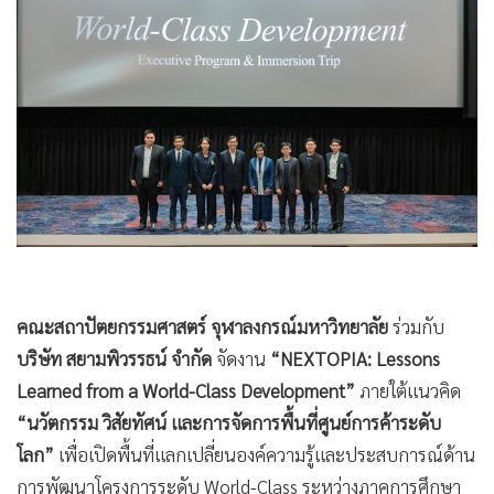
•
Good health & Well-being
•
Green Innovation & SD
•
Management & HR
•
MGR Live
•
Infographic
•
การเมือง
•
ท่องเที่ยว
•
กีฬา
•
ต่างประเทศ
•
Special Scoop
คณะสถาปัตยกรรมศาสตร์ จุฬาลงกรณ์มหาวิทยาลัย
ร่วมกับ
•
เศรษฐกิจ-ธุรกิจ
บริษัท สยามพิวรรธน์ จำกัด
จัดงาน
“NEXTOPIA: Lessons
•
จีน
Learned from a World-Class Development”
ภายใต้แนวคิด
•
ชุมชน-คุณภาพชีวิต
“นวัตกรรม วิสัยทัศน์ และการจัดการพื้นที่ศูนย์การค้าระดับ
•
อาชญากรรม
โลก”
เพื่อเปิดพื้นที่แลกเปลี่ยนองค์ความรู้และประสบการณ์ด้าน
•
Motoring
การพัฒนาโครงการระดับ World-Class ระหว่างภาคการศึกษา