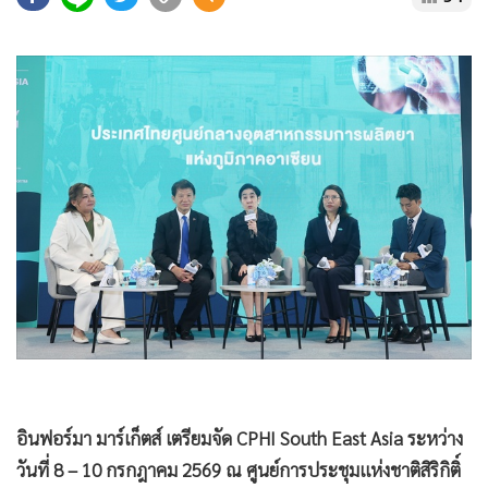
•
Good health & Well-being
•
Green Innovation & SD
•
Management & HR
•
MGR Live
•
Infographic
•
การเมือง
•
ท่องเที่ยว
•
กีฬา
•
ต่างประเทศ
•
Special Scoop
•
เศรษฐกิจ-ธุรกิจ
•
จีน
•
ชุมชน-คุณภาพชีวิต
•
อาชญากรรม
•
Motoring