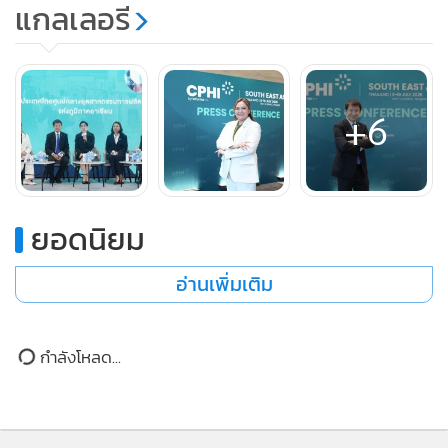
จึงเป็นที่มาของการจัดงาน CPHI South East Asia งานแสดง
สินค้าเทคโนโลยี นวัตกรรมที่มีเป้าหมายสำคัญคือ การร่วมเป็น
+6
ส่วนหนึ่งในการสร้างความมั่นคงทางการยาของประเทศไทย เพื่อ
ช่วยขับเคลื่อนสุขภาพและเศรษฐกิจให้ก้าวไปสู่การเป็นเมดิคัลฮับ
(Medical Hub) ของเอเชียตะวันออกเฉียงใต้ ด้วยมาตรฐานการ
ผลิตยาที่ได้มาตรฐานในระดับสากล และพร้อมแข่งขันในการเป็น
ยอดนิยม
ผู้ผลิตยาสู่ตลาดต่างประเทศ
อ่านเพิ่มเติม
“ความมั่นคงทางยา ไม่ใช่เรื่องของหน่วยงานใดหน่วยงานหนึ่ง แต่
คือรากฐานของความมั่นคงของมนุษย์ องค์กรทั้งภาครัฐและ
เอกชน จึงต้องทำหน้าที่เข้มแข็ง ทั้งการสนับสนุนงานวิจัยและ
กำลังโหลด...
พัฒนาในทุกมิติ เพื่อให้ประเทศไทยมีความมั่นคงทางการยาอย่าง
ยั่งยืน และเพื่อให้ “ยาไทย” คือ “ความภาคภูมิใจ” ของคนไทย
ทุกคน งาน CPHI South East Asia เป็นส่วนหนึ่งของ
International Healthcare Week จัดขึ้นที่ ศูนย์การประชุมแห่ง