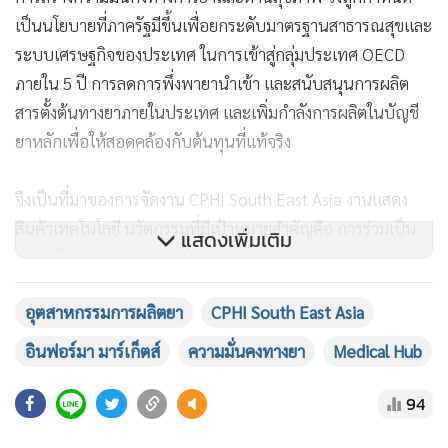
(ประมาณ 6,900 ล้านเหรียญสหรัฐ) โดยมีการคาดการณ์จะ
เติบโตในอัตราร้อยละ 6 – 7% จากปัจจัยสนับสนุนที่กล่าว ยังมี
การคาดการณ์โดยหลายหน่วยงานวิจัยทางการตลาดว่าในปี
2573 อุตสาหกรรมอาจจะมีมูลค่าถึง 480,000 ล้านบาท หรือ
13.9 พันล้านเหรียญสหรัฐ สิ่งที่น่าจับตาคือการที่ภาครัฐ และภาค
เอกชน เริ่มผลักดันการพัฒนายา การสร้างนวัตกรรมทั้งในยา
Generic และยาพัฒนาใหม่เพิ่มมากขึ้น ซึ่งเป็นสิ่งที่ภาครัฐขับ
แสดงเพิ่มเติม
เคลื่อนเพื่อสร้างความมั่นคงทางการยา
การสร้างความมั่นคงทางการยาและด้านสุขภาพ จึงถูกกำหนด
อุตสาหกรรมการผลิตยา
CPHI South East Asia
เป็นนโยบายที่ภาครัฐมีขึ้นเพื่อยกระดับมาตรฐานสาธารณสุขและ
อินฟอร์มา มาร์เก็ตส์
ความมั่นคงทางยา
Medical Hub
ระบบเศรษฐกิจของประเทศ ในการเข้าสู่กลุ่มประเทศ OECD
ภายใน 5 ปี การลดการพึ่งพายานำเข้า และสนับสนุนการผลิต
94
สารตั้งต้นทางยาภายในประเทศ และเพิ่มกำลังการผลิตในบัญชี
ยาหลักเพื่อให้สอดคล้องกับต้นทุนที่แท้จริง
แกลเลอรี