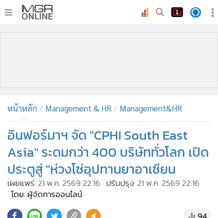
•
หน้าหลัก
•
ทันเหตุการณ์
•
ภาคใต้
•
ภูมิภาค
•
Online Section
หน้าหลัก
Management & HR
Management&HR
•
บันเทิง
•
ผู้จัดการรายวัน
อินฟอร์มาฯ จัด "CPHI South East
•
คอลัมนิสต์
Asia" ระดมกว่า 400 บริษัททั่วโลก เปิด
•
ละคร
ประตูสู่ "ห่วงโซ่อุปทานยาอาเซียน
•
CbizReview
เผยแพร่:
21 พ.ค. 2569 22:16
ปรับปรุง:
21 พ.ค. 2569 22:16
•
Cyber BIZ
โดย: ผู้จัดการออนไลน์
•
ผู้จัดกวน
94