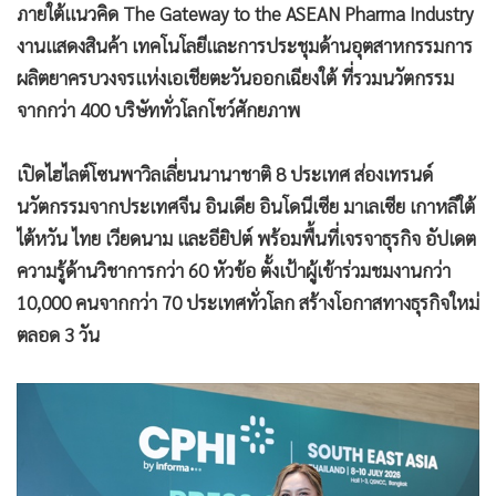
•
เกม
•
วิทยาศาสตร์
•
SMEs
•
หุ้น
•
อินโดจีน
•
กองทุนรวม
•
Celeb Online
•
Factcheck
•
ญี่ปุ่น
อินฟอร์มา มาร์เก็ตส์ เตรียมจัด CPHI South East Asia ระหว่าง
•
News1
วันที่ 8 – 10 กรกฎาคม 2569 ณ ศูนย์การประชุมแห่งชาติสิริกิติ์
•
Gotomanager
ภายใต้แนวคิด The Gateway to the ASEAN Pharma Industry
งานแสดงสินค้า เทคโนโลยีและการประชุมด้านอุตสาหกรรมการ
ผลิตยาครบวงจรแห่งเอเชียตะวันออกเฉียงใต้ ที่รวมนวัตกรรม
จากกว่า 400 บริษัททั่วโลกโชว์ศักยภาพ