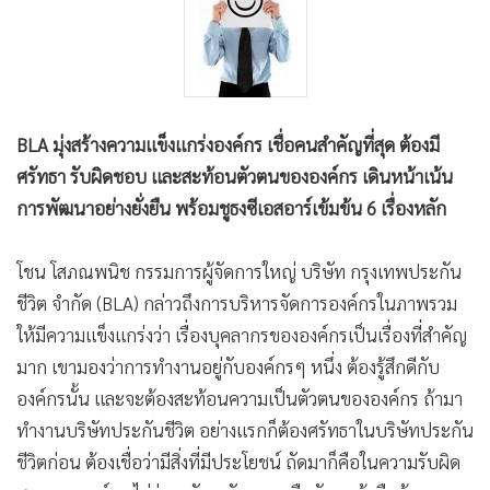
•
Good health & Well-being
•
Green Innovation & SD
•
Management & HR
•
MGR Live
•
Infographic
BLA มุ่งสร้างความแข็งแกร่งองค์กร เชื่อคนสำคัญที่สุด ต้องมี
•
การเมือง
ศรัทธา รับผิดชอบ และสะท้อนตัวตนขององค์กร เดินหน้าเน้น
•
ท่องเที่ยว
การพัฒนาอย่างยั่งยืน พร้อมชูธงซีเอสอาร์เข้มข้น 6 เรื่องหลัก
•
กีฬา
•
ต่างประเทศ
โชน โสภณพนิช กรรมการผู้จัดการใหญ่ บริษัท กรุงเทพประกัน
ชีวิต จำกัด (BLA) กล่าวถึงการบริหารจัดการองค์กรในภาพรวม
•
Special Scoop
ให้มีความแข็งแกร่งว่า เรื่องบุคลากรขององค์กรเป็นเรื่องที่สำคัญ
•
เศรษฐกิจ-ธุรกิจ
มาก เขามองว่าการทำงานอยู่กับองค์กรๆ หนึ่ง ต้องรู้สึกดีกับ
•
จีน
องค์กรนั้น และจะต้องสะท้อนความเป็นตัวตนขององค์กร ถ้ามา
•
ชุมชน-คุณภาพชีวิต
ทำงานบริษัทประกันชีวิต อย่างแรกก็ต้องศรัทธาในบริษัทประกัน
•
อาชญากรรม
ชีวิตก่อน ต้องเชื่อว่ามีสิ่งที่มีประโยชน์ ถัดมาก็คือในความรับผิด
•
Motoring