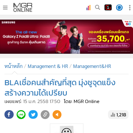
•
หน้าหลัก
•
ทันเหตุการณ์
•
ภาคใต้
•
ภูมิภาค
•
Online Section
หน้าหลัก
Management & HR
Management&HR
•
บันเทิง
•
ผู้จัดการรายวัน
BLAเชื่อคนสำคัญที่สุด มุ่งชูจุดแข็ง
•
คอลัมนิสต์
สร้างความได้เปรียบ
•
ละคร
เผยแพร่:
15 ม.ค. 2558 17:50
โดย: MGR Online
•
CbizReview
1,218
•
Cyber BIZ
•
ผู้จัดกวน