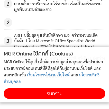
1
ยกระดับการบริการแบบไร้รอยต่อ เร่งเครื่องสร้างความ
“เรามองว่าเรื่องของซีเอสอาร์เป็นส่วนหนึ่ง เวลาเราทำอะไรหรือ
ผูกพันแบรนด์ระยะยาว
เราจะมุ่งเน้นทำอะไรที่มันยั่งยืนเป็นการปูรากฐาน อย่างที่เราทำ
เรื่องของสิ่งแวดล้อม เราก็ร่วมกับมูลนิธิสิ่งแวดล้อมศึกษาเพื่อการ
2
พัฒนาอย่างยั่งยืน หรือ FEED เราพานักศึกษาระดับ
มหาวิทยาลัยจากมหาวิทยาลัยทั่วประเทศประมาณ 10 แห่งให้
ARIT ปลื้มสุดๆ !! ดันนักศึกษา ม.อ. คว้ารองชนะเลิศ
เข้าไปเรียนรู้เรื่องการอนุรักษ์ธรรมชาติในสถานที่ธรรมชาติจริง ๆ
3
อันดับ 1 โลก Microsoft Office Specialist World
Championship 2026 โปรแกรม Microsoft Excel
อย่างปีที่แล้วก็ไปที่อุ้งผาง ปีนี้ก็ไปที่อ่างฤาไน ให้เขาไปกับนัก
MGR Online ใช้คุกกี้ (Cookies)
อนุรักษ์ และให้เขาเห็นว่า ธรรมชาตินี่ดีแค่ไหน แล้วให้เขาเห็นว่า
จุฬาฯ จัดประชุมเภสัชศาสตร์นานาชาติ ครั้งที่ 71 มุ่งสร้าง
4
เขามีส่วนที่จะดูแลธรรมชาติได้อย่างไร”
MGR Online ใช้คุกกี้ เพื่อจัดการข้อมูลส่วนบุคคลเพื่อนำเสนอ
เครือข่ายนักศึกษาเภสัชฯ ทั่วโลก สู่วิชาชีพเภสัชกรรม
ประสบการณ์คอนเทนต์ที่ดีที่สุดให้กับผู้อ่านบนเว็บไซต์ และ
แอพพลิเคชั่น
เงื่อนไขการใช้งานเว็บไซต์
และ
นโยบายสิทธิ
“แต่ก่อนที่มีโครงการที่เป็นรูปธรรมมาก่อนหน้านี้ มีกิจกรรมที่
ข่าวอื่นในหมวด
ส่วนบุคคล
บริษัทให้การสนับสนุนในการไปสร้างฝาย หรือไปทำเรื่องการ
ดูแลสิ่งแวดล้อมมีพนักงานไปร่วมอย่างสม่ำเสมอ แล้วก็เวลามี
รับทราบ
บริษัทพันธมิตรอย่างกรุงเทพประกันภัย หรือโรงพยาบาล
บำรุงราษฎร์ เราก็ออกไปทำกิจกรรมลักษณะนี้คล้ายๆ กันก็จะมา