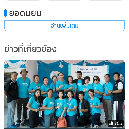
องค์กรเป็นเรื่องสำคัญเรื่องแรก เพราะลูกค้ามาใช้บริการจ่ายเงิน
ยอดนิยม
ก่อนรับบริการทีหลังปีข้างหน้าไม่รู้ จึงต้องมั่นใจว่าองค์กรมีความ
มั่นคงและน่าเชื่อถือ จากนั้นคือเรื่องเครือข่าย ซึ่งการมีธนาคาร
อ่านเพิ่มเติม
กรุงเทพเป็นพันธมิตรช่วยให้เข้าถึงประชาชนได้อย่างดี รวมทั้ง
การมีตัวแทนประกันชีวิตที่มุ่งมั่นในอาชีพ มีจรรยาบรรณ ที่เรียก
ข่าวที่เกี่ยวข้อง
ว่าเป็น TNQA Thailand National Quality award คือคุณวุฒิ
เรื่องของตัวแทนดีเด่นแห่งชาติ อยู่อันดับ 3 จาก 24 บริษัท โดย
วัดจากความยั่งยืนของกรมธรรม์ซึ่งสะท้อนถึงความพึงพอใจของ
ลูกค้า
765