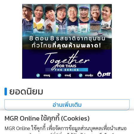
•
เกม
•
วิทยาศาสตร์
•
SMEs
•
หุ้น
•
อินโดจีน
•
กองทุนรวม
•
Celeb Online
•
Factcheck
•
ญี่ปุ่น
ยอดนิยม
•
News1
•
Gotomanager
อ่านเพิ่มเติม
MGR Online ใช้คุกกี้ (Cookies)
MGR Online ใช้คุกกี้ เพื่อจัดการข้อมูลส่วนบุคคลเพื่อนำเสนอ