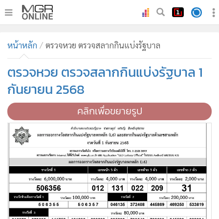
•
หน้าหลัก
หน้าหลัก
ตรวจหวย ตรวจสลากกินแบ่งรัฐบาล
•
ทันเหตุการณ์
•
ตรวจหวย ตรวจสลากกินแบ่งรัฐบาล 1
ภาคใต้
•
ภูมิภาค
กันยายน 2568
•
Online Section
คลิกเพื่อขยายรูป
•
บันเทิง
•
ผู้จัดการรายวัน
•
คอลัมนิสต์
•
ละคร
•
CbizReview
•
Cyber BIZ
•
ผู้จัดกวน