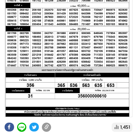
•
Good health & Well-being
•
Green Innovation & SD
•
Management & HR
•
MGR Live
•
Infographic
•
การเมือง
•
ท่องเที่ยว
•
กีฬา
•
ต่างประเทศ
•
Special Scoop
•
เศรษฐกิจ-ธุรกิจ
•
จีน
•
ชุมชน-คุณภาพชีวิต
•
อาชญากรรม
1,451
•
Motoring