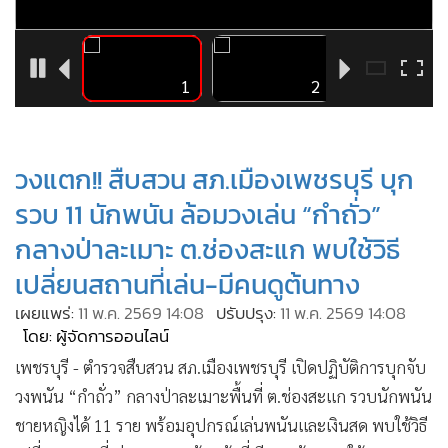
•
Good health & Well-being
•
Green Innovation & SD
•
Management & HR
5
1
2
•
MGR Live
•
Infographic
•
การเมือง
วงแตก!! สืบสวน สภ.เมืองเพชรบุรี บุก
•
ท่องเที่ยว
รวบ 11 นักพนัน ล้อมวงเล่น “กำถั่ว”
•
กีฬา
กลางป่าละเมาะ ต.ช่องสะแก พบใช้วิธี
•
ต่างประเทศ
เปลี่ยนสถานที่เล่น-มีคนดูต้นทาง
•
Special Scoop
•
เศรษฐกิจ-ธุรกิจ
เผยแพร่:
11 พ.ค. 2569 14:08
ปรับปรุง:
11 พ.ค. 2569 14:08
โดย: ผู้จัดการออนไลน์
•
จีน
เพชรบุรี - ตำรวจสืบสวน สภ.เมืองเพชรบุรี เปิดปฏิบัติการบุกจับ
•
ชุมชน-คุณภาพชีวิต
วงพนัน “กำถั่ว” กลางป่าละเมาะพื้นที่ ต.ช่องสะแก รวบนักพนัน
•
อาชญากรรม
ชายหญิงได้ 11 ราย พร้อมอุปกรณ์เล่นพนันและเงินสด พบใช้วิธี
•
Motoring