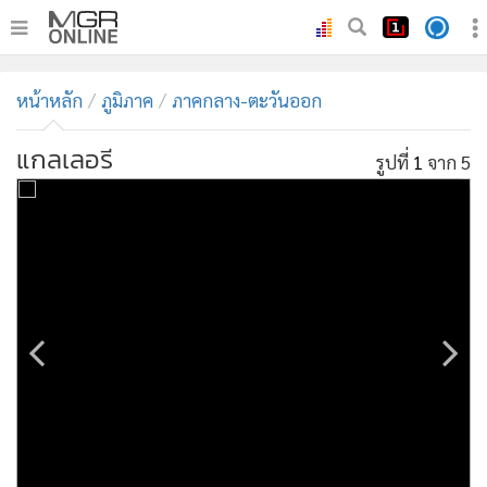
•
หน้าหลัก
หน้าหลัก
ภูมิภาค
ภาคกลาง-ตะวันออก
•
ทันเหตุการณ์
•
ภาคใต้
แกลเลอรี
รูปที่
1
จาก 5
•
ภูมิภาค
•
Online Section
•
บันเทิง
•
ผู้จัดการรายวัน
•
คอลัมนิสต์
•
ละคร
•
CbizReview
•
Cyber BIZ
•
ผู้จัดกวน