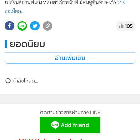
เปลี่ยนสถานที่เล่น หลบตาเจ้าหน้าที่ มีคนดูต้นทาง-ใช้ร
ราย
•
เกม
ละเอียด...
•
วิทยาศาสตร์
•
SMEs
105
•
หุ้น
ยอดนิยม
•
อินโดจีน
•
กองทุนรวม
อ่านเพิ่มเติม
•
Celeb Online
•
Factcheck
กำลังโหลด...
•
ญี่ปุ่น
•
News1
•
Gotomanager
ติดตามข่าวสารผ่านทาง LINE