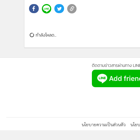
•
อินโดจีน
•
กองทุนรวม
•
Celeb Online
•
Factcheck
กำลังโหลด...
•
ญี่ปุ่น
•
News1
•
Gotomanager
ติดตามข่าวสารผ่านทาง LIN
นโยบายความเป็นส่วนตัว
นโยบา