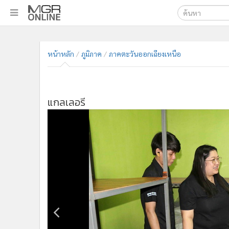
เลือกเครื่องมือท
•
หน้าหลัก
ค้นหา
•
ทันเหตุการณ์
หน้าหลัก
ภูมิภาค
ภาคตะวันออกเฉียงเหนือ
Google
•
ภาคใต้
•
ภูมิภาค
MGR Onl
•
Online Section
ค้นหาขั
แกลเลอรี
•
บันเทิง
•
ผู้จัดการรายวัน
•
คอลัมนิสต์
•
ละคร
•
CbizReview
•
Cyber BIZ
•
ผู้จัดกวน
•
Good health & Well-being
•
Green Innovation & SD