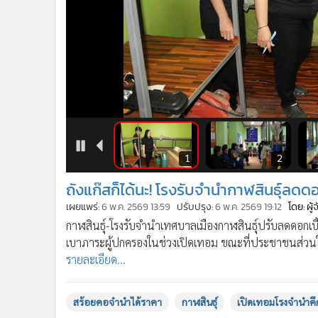
•
Management & HR
•
MGR Live
•
Infographic
•
การเมือง
•
ท่องเที่ยว
•
กีฬา
•
ต่างประเทศ
•
Special Scoop
•
เศรษฐกิจ-ธุรกิจ
4
5
1
2
•
จีน
ถังแก๊สก็ได้นะ! โรงรับจำนำกาฬสินธุ์ลดด
•
ชุมชน-คุณภาพชีวิต
เผยแพร่:
6 พ.ค. 2569 13:59
ปรับปรุง:
6 พ.ค. 2569 19:12
โดย: ผู
•
อาชญากรรม
กาฬสินธุ์-โรงรับจำนำเทศบาลเมืองกาฬสินธุ์ปรับลดดอกเบี้ยเ
•
Motoring
เบาภาระผู้ปกครองในช่วงเปิดเทอม ขณะที่ประชาชนส่วนใ
•
เกม
รายละเอียด...
•
วิทยาศาสตร์
•
SMEs
สร้อยคอจำนำได้ราคา
กาฬสินธุ์
เปิดเทอมโรงจำนำคึ
•
หุ้น