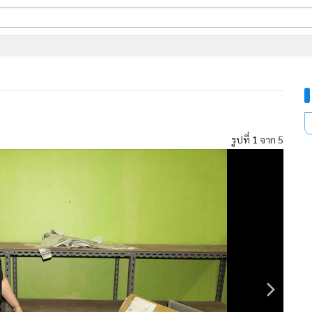
ี่ใช้
ine
้นสูง
รูปที่
1
จาก 5