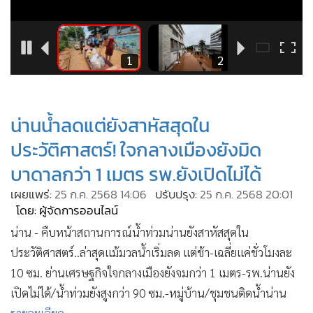
•
Good health & Well-being
•
Green Innovation & SD
•
Management & HR
6
1
2
•
MGR Live
•
Infographic
•
การเมือง
น่านน้ำลดแต่ยังสาหัสสุดใน
•
ท่องเที่ยว
ประวัติศาสตร์! ใจกลางเมืองยังมิด
•
กีฬา
บาดาลกว่า 1 เมตร รพ.ยังเปิดไม่ได้
•
ต่างประเทศ
เผยแพร่:
25 ก.ค. 2568 14:06
ปรับปรุง:
25 ก.ค. 2568 20:01
•
Special Scoop
โดย: ผู้จัดการออนไลน์
•
เศรษฐกิจ-ธุรกิจ
น่าน - คืบหน้าสถานการณ์น้ำท่วมน่านยังสาหัสสุดใน
•
จีน
ประวัติศาสตร์..ล่าสุดแม้มวลน้ำเริ่มลด แต่ช้า-เฉลี่ยแค่ชั่วโมงละ
•
ชุมชน-คุณภาพชีวิต
10 ซม. ย่านเศรษฐกิจใจกลางเมืองยังจมกว่า 1 เมตร-รพ.น่านยัง
•
อาชญากรรม
เปิดไม่ได้/น้ำท่วมยังสูงกว่า 90 ซม.-หมู่บ้าน/ชุมชนติดน้ำน่าน
•
Motoring