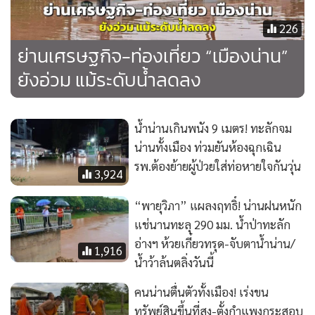
226
ย่านเศรษฐกิจ-ท่องเที่ยว “เมืองน่าน”
ยังอ่วม แม้ระดับน้ำลดลง
น้ำน่านเกินพนัง 9 เมตร! ทะลักจม
น่านทั้งเมือง ท่วมยันห้องฉุกเฉิน
รพ.ต้องย้ายผู้ป่วยใส่ท่อหายใจกันวุ่น
3,924
“พายุวิภา” แผลงฤทธิ์! น่านฝนหนัก
แช่นานทะลุ 290 มม. น้ำป่าทะลัก
อ่างฯ ห้วยเกี๋ยวทรุด-จับตาน้ำน่าน/
1,916
น้ำว้าล้นตลิ่งวันนี้
คนน่านตื่นตัวทั้งเมือง! เร่งขน
ทรัพย์สินขึ้นที่สูง-ตั้งกำแพงกระสอบ