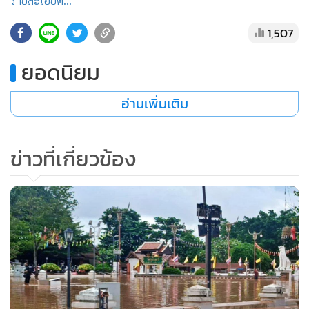
รายละเอียด...
•
เกม
1,507
•
วิทยาศาสตร์
•
SMEs
ยอดนิยม
•
หุ้น
•
อินโดจีน
อ่านเพิ่มเติม
•
กองทุนรวม
•
Celeb Online
ข่าวที่เกี่ยวข้อง
•
Factcheck
•
ญี่ปุ่น
•
News1
•
Gotomanager