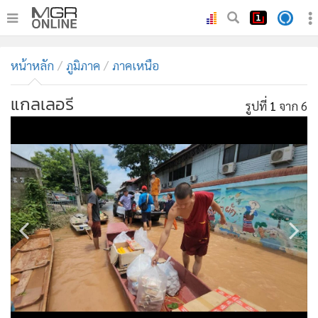
•
หน้าหลัก
หน้าหลัก
ภูมิภาค
ภาคเหนือ
•
ทันเหตุการณ์
•
ภาคใต้
แกลเลอรี
รูปที่
1
จาก 6
•
ภูมิภาค
•
Online Section
•
บันเทิง
•
ผู้จัดการรายวัน
•
คอลัมนิสต์
•
ละคร
•
CbizReview
•
Cyber BIZ
•
ผู้จัดกวน