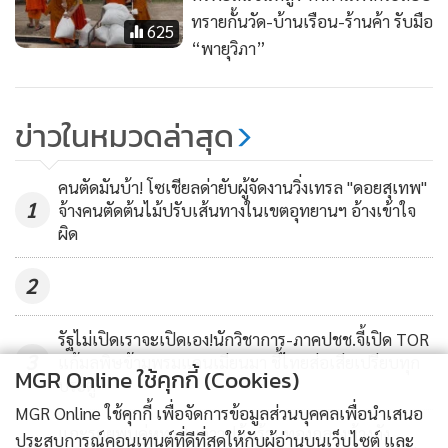
ทรายกั้นวัด-บ้านเรือน-ร้านค้า รับมือ
625
“พายุวิภา”
ข่าวในหมวดล่าสุด
คนตัดมันบ้า! โซเชียลด่ายับผู้จัดงานวิ่งเทรล "ดอยสุเทพ"
1
จ้างคนตัดต้นไม้ปรับเส้นทางในเขตอุทยานฯ อ้างเข้าใจ
ผิด
2
รัฐไม่เปิดเราจะเปิดเอง!นักวิชาการ-ภาคปชช.จี้เปิด TOR
3
แก้มลพิษข้ามพรมแดนเมียนมา ชี้ไทยส่อเสียเปรียบทุก
MGR Online ใช้คุกกี้ (Cookies)
ประตู
MGR Online ใช้คุกกี้ เพื่อจัดการข้อมูลส่วนบุคคลเพื่อนำเสนอ
แกะรอยพบคู่หูทรชนลาวปล้นร้านทองกลางห้างดัง
ประสบการณ์คอนเทนต์ที่ดีที่สุดให้กับผู้อ่านบนเว็บไซต์ และ
4