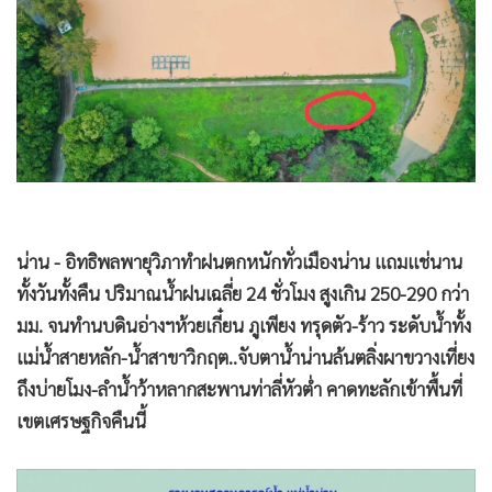
•
Good health & Well-being
•
Green Innovation & SD
•
Management & HR
•
MGR Live
•
Infographic
•
การเมือง
•
ท่องเที่ยว
•
กีฬา
น่าน - อิทธิพลพายุวิภาทำฝนตกหนักทั่วเมืองน่าน แถมแช่นาน
•
ต่างประเทศ
ทั้งวันทั้งคืน ปริมาณน้ำฝนเฉลี่ย 24 ชั่วโมง สูงเกิน 250-290 กว่า
•
Special Scoop
มม. จนทำนบดินอ่างฯห้วยเกี๋ยน ภูเพียง ทรุดตัว-ร้าว ระดับน้ำทั้ง
•
เศรษฐกิจ-ธุรกิจ
แม่น้ำสายหลัก-น้ำสาขาวิกฤต..จับตาน้ำน่านล้นตลิ่งผาขวางเที่ยง
•
จีน
ถึงบ่ายโมง-ลำน้ำว้าหลากสะพานท่าลี่หัวต่ำ คาดทะลักเข้าพื้นที่
•
ชุมชน-คุณภาพชีวิต
เขตเศรษฐกิจคืนนี้
•
อาชญากรรม
•
Motoring