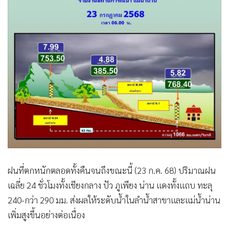
•
เกม
•
วิทยาศาสตร์
•
SMEs
•
หุ้น
•
อินโดจีน
•
กองทุนรวม
•
Celeb Online
•
Factcheck
•
ญี่ปุ่น
•
News1
•
Gotomanager
ฝนที่ตกหนักตลอดทั้งคืนจนถึงขณะนี้ (23 ก.ค. 68) ปริมาณฝน
เฉลี่ย 24 ชั่วโมงทั้งเชียงกลาง ปัว ภูเพียง น่าน แดงทั้งแถบ ทะลุ
240-กว่า 290 มม. ส่งผลให้ระดับน้ำในลำน้ำสาขาและแม่น้ำน่าน
เพิ่มสูงขึ้นอย่างต่อเนื่อง