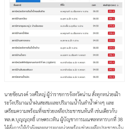
นายชัยนรงค์ วงศ์ใหญ่ ผู้ว่าราชการจังหวัดน่าน สั่งทุกหน่วยเฝ้า
ระวังปริมาณน้ำฝนสะสมและปริมาณน้ำในลำน้ำต่างๆ และ
เตรียมความพร้อมที่จะช่วยเหลือประชาชนทันที เช่นเดียวกับ
พล.ต.บุญญฤทธิ์ เกษตรเวทิน ผู้บัญชาการมณฑลทหารบกที่ 38
ได้สั่งการให้กำลังพลทหารทุกหน่วยพร้อมช่วยเหลือประชาชนใน