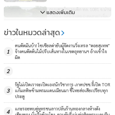
ถนนสายโรแมนติก ทล. 1081 จ.น่าน
แสดงเพิ่มเติม
“โค้ง u , เลข 3 เลข 0 สุดสวย”เช็ค
ขณะที่ พ.อ.ปิยะพงษ์ พรดา ผู้บังคับการหน่วยเฉพาะกิจกรม
อิน เมืองแห่งธรรมชาติ-วัฒนธรรม
1,181
ข่าวในหมวดล่าสุด
ทหารพรานที่ 32 กองกำลังผาเมือง ได้สั่งกำลังพลเฝ้าระวังพื้นที่
3 ป.บุกจับปลัด อ.สันทราย คา
ภูเขาสูงซึ่งดินภูเขามีความชุ่มน้ำมาก โดยเฉพาะพื้นที่ในอำเภอ
วิทยาลัยการปกครอง เรียกรับค่า
บ่อเกลือ ในหลายหมู่บ้านที่มีความเสี่ยง อยู่ในหุบเขา และ
คนตัดมันบ้า! โซเชียลด่ายับผู้จัดงานวิ่งเทรล "ดอยสุเทพ"
1
ธรรมเนียมบัตรชมพูเกินจริงสะพัด
จ้างคนตัดต้นไม้ปรับเส้นทางในเขตอุทยานฯ อ้างเข้าใจ
หมู่บ้านสะปัน ต.ดงพญา อ.บ่อเกลือ โดยทางกรมทหารพรานที่
209
ผิด
กว่า 3 ล.
32 มีโดรนขนาดใหญ่ที่พร้อมออกปฏิบัติการขึ้นบินเพื่อสำรวจ
สถานการณ์และนำอาหาร น้ำดื่มส่งออกช่วยเหลือผู้ประสบภัย
2
หากเป็นพื้นที่การช่วยเหลือเข้าถึงไม่ได้
รัฐไม่เปิดเราจะเปิดเอง!นักวิชาการ-ภาคปชช.จี้เปิด TOR
นายวรวิทย์ อินต๊ะใจ หัวหน้าสำนักป้องกันและบรรเทา
3
แก้มลพิษข้ามพรมแดนเมียนมา ชี้ไทยส่อเสียเปรียบทุก
ประตู
สาธารณภัยจังหวัดน่าน เปิดเผยว่า ขณะนี้ได้แจ้งเตือนผู้ประกอบ
การในหมู่บ้านสะปัน ต.ดงพญา อ.บ่อเกลือ รวมไปถึงแหล่งท่อง
แกะรอยพบคู่หูทรชนลาวปล้นร้านทองกลางห้างดัง
4
เที่ยวที่มีความเสี่ยง อยู่เชิงเขา ที่ลาดเชิงเขา และริมน้ำ ให้ติดตาม
เชียงของ นั่งเรือข้ามโขง-ควบคัมรี่เผ่นต่อติดพรมแดนจีน