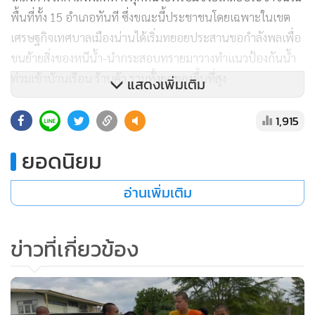
พื้นที่ทั้ง 15 อำเภอทันที ซึ่งขณะนี้ประชาชนโดยเฉพาะในเขต
เศรษฐกิจเทศบาลเมืองน่านได้เริ่มทยอยประสานขอกำลังพลเพื่อ
ขนย้ายสิ่งของหนีน้ำ-นำกระสอบทรายมาวางทำแนวป้องกันน้ำ
ท่วมเข้าบ้านเรือน ร้านค้า รวมทั้งยกของขึ้นที่สูง
แสดงเพิ่มเติม
1,915
นายสุรพล เธียรสูตร นายกเทศมนตรีเมืองน่าน สั่งการเจ้าหน้าที่
ยอดนิยม
เร่งวางถุงบิ๊กแบ็ก เสริมพนังกั้นน้ำใน 3 จุดเสี่ยงสำคัญ ได้แก่จุด
รอยต่อ ต.ฝายแก้ว อ.ภูเพียง-บ.น้ำล้อม ต.ในเวียง บริเวณสะพาน
อ่านเพิ่มเติม
นครน่านพัฒนา ด้านข้างโรงพยาบาลน่าน และบริเวณแยกต้น
โพธิ์ หน้าโรงเรียนศรีน่าน ป้องกันน้ำหลากเข้าพื้นที่เขตเศรษฐกิจ
ข่าวที่เกี่ยวข้อง
เมืองน่าน รพ.น่าน และจุดสัญจรสำคัญ
เจ้าหน้าที่ฝ่ายความปลอดภัยเขื่อน สำนักงานชลประทานที่ 2 ได้
เข้าตรวจสอบอ่างเก็บน้ำเกี๋ยน ต.น้ำเกี๋ยน อ.ภูเพียง จ.น่าน หลัง