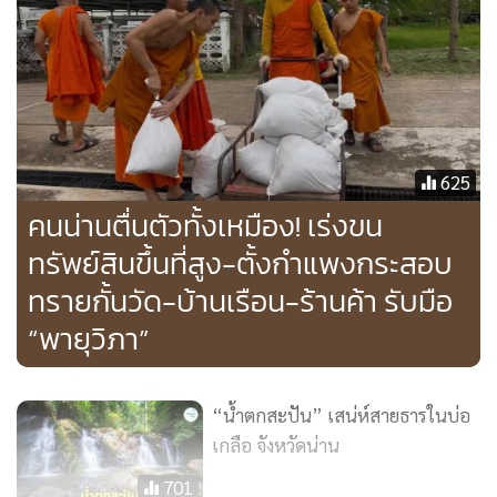
จากที่มีฝนตกหนักลงมาอย่างต่อเนื่อง ส่งผลให้ปริมาณน้ำไหลลง
อ่างเป็นจำนวนมาก และน้ำได้ไหลล้นทางระบายน้ำล้น spill way
และทำนบดินอ่างเก็บน้ำน้ำเกี๋ยน มีรอยแนวดินทรุดตัวด้านท้าย
อ่าง
ล่าสุด ขณะนี้เจ้าหน้าที่ชลประทานน่าน ได้เร่งเข้าไปทำการลักน้ำ
625
เพื่อช่วยในการระบายน้ำออกจากอ่างเก็บน้ำเกี๋ยนให้มากขึ้น
คนน่านตื่นตัวทั้งเหมือง! เร่งขน
และเชื่อมั่นว่าทำนบดินยังมีความมั่นคงแข็งแรง
ทรัพย์สินขึ้นที่สูง-ตั้งกำแพงกระสอบ
ทรายกั้นวัด-บ้านเรือน-ร้านค้า รับมือ
“พายุวิภา”
“น้ำตกสะปัน” เสน่ห์สายธารในบ่อ
เกลือ จังหวัดน่าน
701