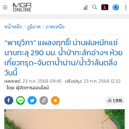
•
หน้าหลัก
หน้าหลัก
ภูมิภาค
ภาคเหนือ
•
ทันเหตุการณ์
•
“พายุวิภา” แผลงฤทธิ์! น่านฝนหนักแช่
ภาคใต้
•
ภูมิภาค
นานทะลุ 290 มม. น้ำป่าทะลักอ่างฯ ห้วย
•
Online Section
เกี๋ยวทรุด-จับตาน้ำน่าน/น้ำว้าล้นตลิ่ง
•
บันเทิง
วันนี้
•
ผู้จัดการรายวัน
เผยแพร่:
23 ก.ค. 2568 09:45
ปรับปรุง:
23 ก.ค. 2568 12:32
•
คอลัมนิสต์
โดย: ผู้จัดการออนไลน์
•
ละคร
1,915
•
CbizReview
•
Cyber BIZ
•
ผู้จัดกวน