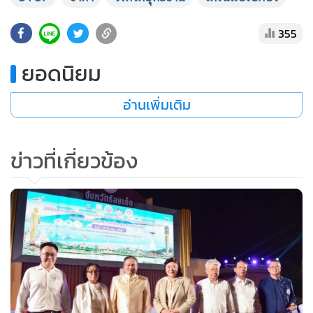
•
เกม
355
•
วิทยาศาสตร์
•
SMEs
ยอดนิยม
•
หุ้น
•
อินโดจีน
อ่านเพิ่มเติม
•
กองทุนรวม
•
Celeb Online
ข่าวที่เกี่ยวข้อง
•
Factcheck
•
ญี่ปุ่น
•
News1
•
Gotomanager