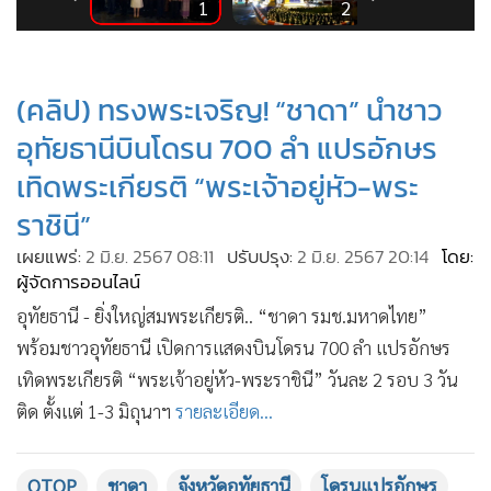
•
Good health & Well-being
6
1
2
•
Green Innovation & SD
•
Management & HR
(คลิป) ทรงพระเจริญ! “ชาดา” นำชาว
•
MGR Live
•
Infographic
อุทัยธานีบินโดรน 700 ลำ แปรอักษร
•
การเมือง
เทิดพระเกียรติ “พระเจ้าอยู่หัว-พระ
•
ท่องเที่ยว
ราชินี”
•
กีฬา
เผยแพร่:
2 มิ.ย. 2567 08:11
ปรับปรุง:
2 มิ.ย. 2567 20:14
โดย:
•
ต่างประเทศ
ผู้จัดการออนไลน์
•
Special Scoop
อุทัยธานี - ยิ่งใหญ่สมพระเกียรติ.. “ชาดา รมช.มหาดไทย”
•
เศรษฐกิจ-ธุรกิจ
พร้อมชาวอุทัยธานี เปิดการแสดงบินโดรน 700 ลำ แปรอักษร
•
จีน
เทิดพระเกียรติ “พระเจ้าอยู่หัว-พระราชินี” วันละ 2 รอบ 3 วัน
•
ชุมชน-คุณภาพชีวิต
ติด ตั้งแต่ 1-3 มิถุนาฯ
รายละเอียด...
•
อาชญากรรม
•
Motoring
OTOP
ชาดา
จังหวัดอุทัยธานี
โดรนแปรอักษร