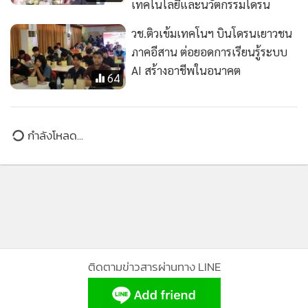
เทคโนโลยีและนวัตกรรมโดรน
วช.ติวเข้มเทคโนฯ บินโดรนเยาวชน
ภาคอีสาน ต่อยอดการเรียนรู้ระบบ
AI สร้างอาชีพในอนาคต
64
ข่าวในหมวดล่าสุด
ฝนหนักน้ำแม่สะเรียง ทะลัก!ซัดตลิ่งทลายยาว-บ้านเสี่ยง
1
พัง ทล.1095 แม่ฮ่องสอน ดินไหลไม้ล้มระนาว
2
ด่านฯเชียงแสนยึดเรียบของสดจีน ทั้ง “หมู เป็ด ห่าน ไก่
3
ปลา ผัก”ล่องเรือน้ำโขงจ่อส่งเข้าไทยไม่ขออนุญาต