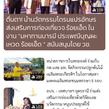
109
ตื่นตา! นำนวัตกรรมโดรนแปรอักษร
ส่งเสริมการท่องเที่ยวจ.ร้อยเอ็ด ใน
งาน “มหาทานบารมี ประเพณีบุญผะ
เหวด ร้อยเอ็ด ” สนับสนุนโดย วช.
หน่วยราชการในพระองค์ ร่วมกับ
กต.และ มท. จัดกิจกรรมปลูกต้นไม้
เฉลิมพระเกียรติฯ ในโอกาสมหา
289
มงคลเฉลิมพระชนมพรรษา 6 รอบ
อบจ. - เทศบาลฯ อุดรธานี ร่วมส่ง
เสริมการท่องเที่ยวด้วยวิจัยและ
นวัตกรรม หนุนประยุกต์ใช้
103