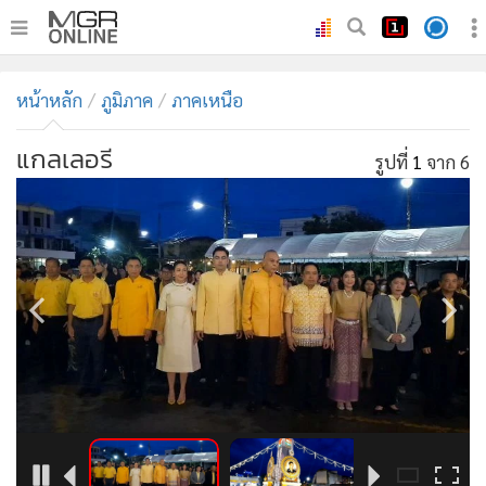
•
หน้าหลัก
หน้าหลัก
ภูมิภาค
ภาคเหนือ
•
ทันเหตุการณ์
•
ภาคใต้
แกลเลอรี
รูปที่
1
จาก 6
•
ภูมิภาค
•
Online Section
•
บันเทิง
•
ผู้จัดการรายวัน
•
คอลัมนิสต์
•
ละคร
•
CbizReview
•
Cyber BIZ
•
ผู้จัดกวน