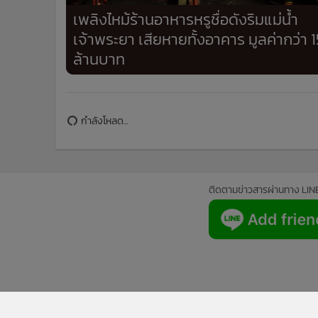
เพลิงไหม้ร้านอาหารหรูชื่อดังริมแม่น้ำ
เจ้าพระยา เสียหายทั้งอาคาร มูลค่ากว่า 1
ล้านบาท
ข่าวในหมวดล่าสุด
เขื่อนเจ้าพระยาเตรียมเพิ่มระบายน้ำ รับฝนหนัก 6-9 ส.ค
1
เตือน 7 จังหวัดลุ่มน้ำเจ้าพระยาเฝ้าระวังระดับน้ำสูงขึ้น
ราชบุรีลุยกำจัดปลาหมอคางดำ จัดแข่งจับ-ลงแขกลงคล
3
ตั้งเป้าหลุดพื้นที่เสี่ยงปี 2570
ข่า