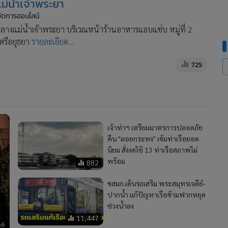
ม่น้ำเจ้าพระยา
้จัดการออนไลน์
ลางแม่น้ำเจ้าพระยา บริเวณหน้าร้านอาหารแอบแซ่บ หมู่ที่ 2
ศรีอยุธยา
รายละเอียด...
725
เจ้าท่าฯ เตรียมมาตรการปลอดภัย
คืน "ลอยกระทง" เข้มท่าเรือยอด
นิยม สั่งงดใช้ 13 ท่าเรือสภาพไม่
พร้อม
882
ขสมก.เดินรถเสริม พระสมุทรเจดีย์-
ปากน้ำ แก้ปัญหาเรือข้ามฟากหยุด
ช่วงน้ำลง
11,447
66