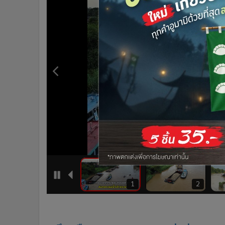
•
Management & HR
•
MGR Live
•
Infographic
•
การเมือง
•
ท่องเที่ยว
•
กีฬา
•
ต่างประเทศ
•
Special Scoop
•
เศรษฐกิจ-ธุรกิจ
•
จีน
•
ชุมชน-คุณภาพชีวิต
•
อาชญากรรม
•
Motoring
•
เกม
5
6
1
2
•
วิทยาศาสตร์
•
SMEs
•
หุ้น