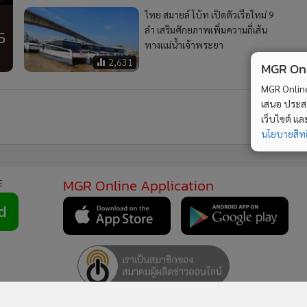
ไทย สมายล์ โบ้ท เปิดตัวเรือใหม่ 9
ลำ เสริมศักยภาพเพิ่มความถี่เส้น
5
ทางแม่น้ำเจ้าพระยา
2,631
MGR Onli
MGR Online 
เสนอ ประสบก
เว็บไซต์ แ
นโยบายสิทธ
.
2
อง
“กัน จอมพลัง” มอบกล้องวงจรปิด 40 ตัวให้ สภ.ห้วยใหญ่
4
เสริมเครือข่ายเฝ้าระวัง หลังคดีสะเทือนขวัญอำพรางศพ 5
ศพ
วอื่นในหมวด