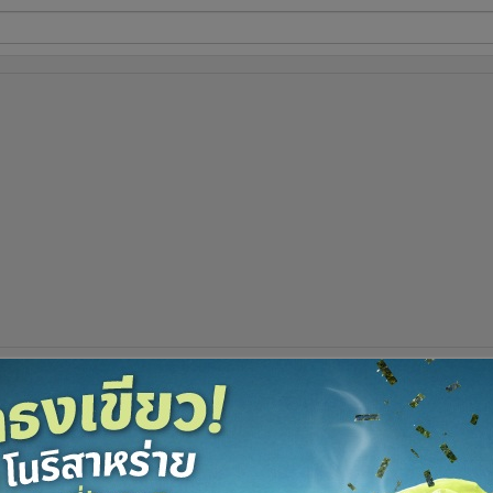
ี่ใช้
ine
้นสูง
รูปที่
1
จาก 6