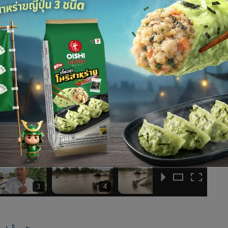
3
4
5