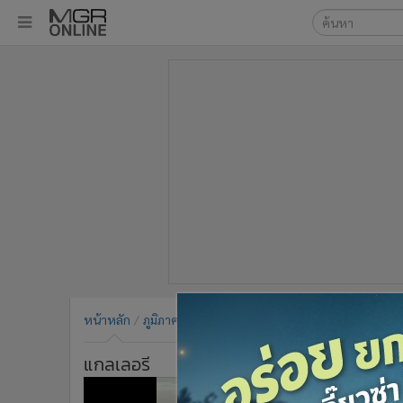
เลือกเครื่องมือท
•
หน้าหลัก
ค้นหา
•
ทันเหตุการณ์
Google
•
ภาคใต้
•
ภูมิภาค
MGR Onl
•
Online Section
ค้นหาขั
•
บันเทิง
•
ผู้จัดการรายวัน
•
คอลัมนิสต์
•
ละคร
•
CbizReview
•
Cyber BIZ
หน้าหลัก
ภูมิภาค
ภาคกลาง-ตะวันออก
•
ผู้จัดกวน
•
Good health & Well-being
แกลเลอรี
•
Green Innovation & SD