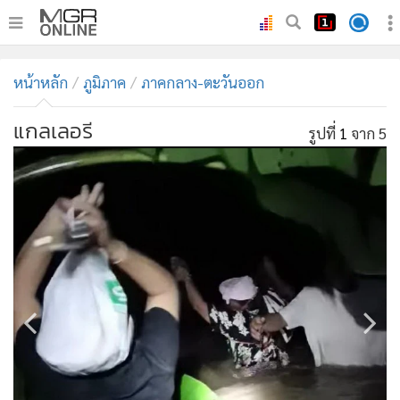
•
หน้าหลัก
หน้าหลัก
ภูมิภาค
ภาคกลาง-ตะวันออก
•
ทันเหตุการณ์
•
ภาคใต้
แกลเลอรี
รูปที่
1
จาก 5
•
ภูมิภาค
•
Online Section
•
บันเทิง
•
ผู้จัดการรายวัน
•
คอลัมนิสต์
•
ละคร
•
CbizReview
•
Cyber BIZ
•
ผู้จัดกวน