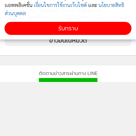
แอพพลิเคชั่น
เงื่อนไขการใช้งานเว็บไซต์
และ
นโยบายสิทธิ
เปิดวาร์ป “หมอกาย” กุมารแพทย์สุดหล่อ
ส่วนบุคคล
4
รพ.วิเศษชัยชาญ กลายเป็นไวรัลชั่วข้ามคืน เจ้าตัวงงแต่
ดีใจ ชวนดูแลลูกห่างไกลโรคระบาด
รับทราบ
ข่าวอื่นในหมวด
ติดตามข่าวสารผ่านทาง LINE
MGR Online Application
ติดตาม MGR Online