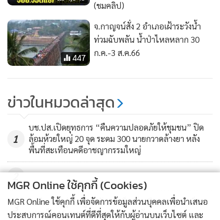
(ชมคลิป)
จ.กาญจน์สั่ง 2 อำเภอเฝ้าระวังน้ำ
ท่วมฉับพลัน น้ำป่าไหลหลาก 30
ก.ค.-3 ส.ค.66
447
ข่าวในหมวดล่าสุด
บช.ปส.เปิดยุทธการ “คืนความปลอดภัยให้ชุมชน” ปิด
1
ล้อมห้วยใหญ่ 20 จุด ระดม 300 นายกวาดล้างยา หลัง
พื้นที่สะเทือนคดีอาชญากรรมใหญ่
2
MGR Online ใช้คุกกี้ (Cookies)
MGR Online ใช้คุกกี้ เพื่อจัดการข้อมูลส่วนบุคคลเพื่อนำเสนอ
ระทึก! เก๋งพุ่งชนศูนย์พัฒนาเด็กเล็กเมืองกาญจน์ เด็ก
3
บาดเจ็บ 15 ราย ตำรวจเร่งสอบคนขับ
ประสบการณ์คอนเทนต์ที่ดีที่สุดให้กับผู้อ่านบนเว็บไซต์ และ