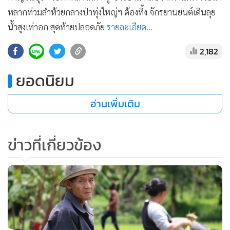
•
เกม
หลากท่วมลำห้วยกลางป่าทุ่งใหญ่ฯ ต้องทิ้ง จักรยานยนต์เดินลุย
•
วิทยาศาสตร์
น้ำสูงเท่าอก สุดท้ายปลอดภัย
รายละเอียด...
•
SMEs
2,182
•
หุ้น
•
อินโดจีน
ยอดนิยม
•
กองทุนรวม
อ่านเพิ่มเติม
•
Celeb Online
•
Factcheck
•
ญี่ปุ่น
ข่าวที่เกี่ยวข้อง
•
News1
•
Gotomanager