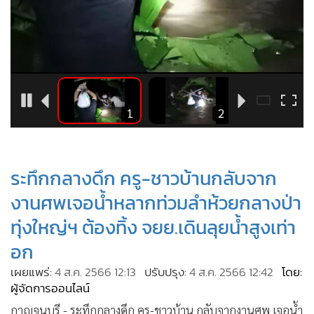
•
Good health & Well-being
•
Green Innovation & SD
•
Management & HR
•
MGR Live
•
Infographic
•
การเมือง
5
1
2
•
ท่องเที่ยว
•
กีฬา
ระทึกกลางดึก ครู-ชาวบ้านกลับจาก
•
ต่างประเทศ
•
Special Scoop
งานศพเจอน้ำหลากท่วมลำห้วยกลางป่า
•
เศรษฐกิจ-ธุรกิจ
ทุ่งใหญ่ฯ ต้องทิ้ง จยย.เดินลุยน้ำสูงเท่า
•
จีน
อก
•
ชุมชน-คุณภาพชีวิต
เผยแพร่:
4 ส.ค. 2566 12:13
ปรับปรุง:
4 ส.ค. 2566 12:42
โดย:
•
อาชญากรรม
ผู้จัดการออนไลน์
•
Motoring
กาญจนบุรี - ระทึกกลางดึก ครู-ชาวบ้าน กลับจากงานศพ เจอน้ำ