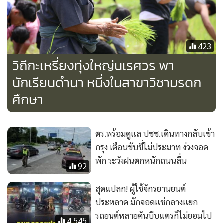
423
วิถีกะเหรี่ยงทุ่งใหญ่นเรศวร พา
นักเรียนดำนา หนึ่งในสาขาวิชามรดก
ศึกษา
ตร.พร้อมดูแล ปชช.เดินทางกลับเข้า
กรุง เตือนขับขี่ไม่ประมาท ง่วงจอด
พัก ระวังฝนตกหนักถนนลื่น
92
สุดแปลก! ผู้ใช้จักรยานยนต์
ประหลาด มักจอดแช่กลางแยก
รถยนต์หลายคันบีบแตรก็ไม่ยอมไป
4,545