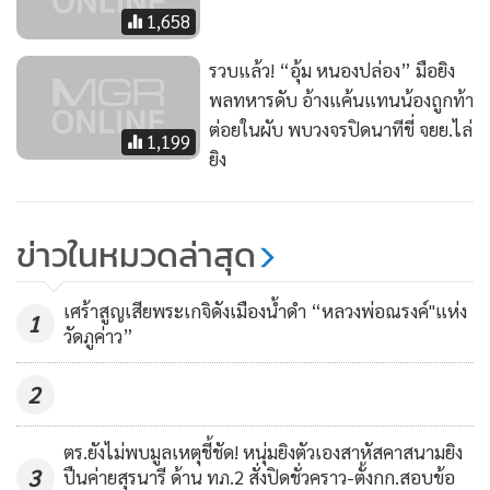
1,658
รวบแล้ว! “อุ้ม หนองปล่อง” มือยิง
พลทหารดับ อ้างแค้นแทนน้องถูกท้า
ต่อยในผับ พบวงจรปิดนาทีขี่ จยย.ไล่
1,199
ยิง
ข่าวในหมวดล่าสุด
เศร้าสูญเสียพระเกจิดังเมืองน้ำดำ “หลวงพ่อณรงค์"แห่ง
1
วัดภูค่าว”
2
ตร.ยังไม่พบมูลเหตุชี้ชัด! หนุ่มยิงตัวเองสาหัสคาสนามยิง
3
ปืนค่ายสุรนารี ด้าน ทภ.2 สั่งปิดชั่วคราว-ตั้งกก.สอบข้อ