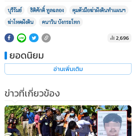
•
เกม
บุรีรัมย์
ธิติศักดิ์ ทูลฉลอง
คุมตัวมือฆ่าฝังดินทำแผนฯ
•
วิทยาศาสตร์
ฆ่าโหดฝังดิน
คนาวิน บังกระโทก
•
SMEs
•
หุ้น
2,696
•
อินโดจีน
ยอดนิยม
•
กองทุนรวม
•
Celeb Online
อ่านเพิ่มเติม
•
Factcheck
•
ญี่ปุ่น
ข่าวที่เกี่ยวข้อง
•
News1
•
Gotomanager