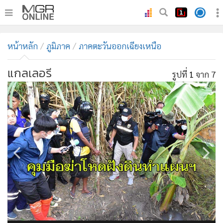
•
หน้าหลัก
หน้าหลัก
ภูมิภาค
ภาคตะวันออกเฉียงเหนือ
•
ทันเหตุการณ์
•
ภาคใต้
แกลเลอรี
รูปที่
1
จาก 7
•
ภูมิภาค
•
Online Section
•
บันเทิง
•
ผู้จัดการรายวัน
•
คอลัมนิสต์
•
ละคร
•
CbizReview
•
Cyber BIZ
•
ผู้จัดกวน