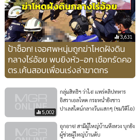
3,631
ป้าช็อก! เจอศพหนุ่มถูกฆ่าโหดฝังดิน
กลางไร่อ้อย พบยิงหัว-อก เชือกรัดคอ
ตร.เค้นสอบเพื่อนเร่งล่าฆาตกร
กลุ่มสิทธิฯ ว่าไง! แพร่คลิปทหาร
อิสราเอลโหด กระหน่ำยิงชาว
ปาเลสไตน์กลางวันแสกๆ (ชมวิดีโอ)
5,002
อุกอาจ! สามีผู้ใหญ่บ้านหึงหวง บุกยิง
ผู้ช่วยผู้ใหญ่บ้านดับ