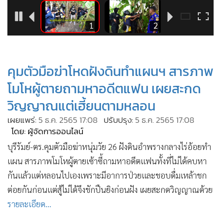
•
Good health & Well-being
•
Green Innovation & SD
7
1
2
•
Management & HR
•
MGR Live
•
Infographic
คุมตัวมือฆ่าโหดฝังดินทำแผนฯ สารภาพ
•
การเมือง
โมโหผู้ตายถามหาอดีตแฟน เผยสะกด
•
ท่องเที่ยว
วิญญาณแต่เฮี้ยนตามหลอน
•
กีฬา
เผยแพร่:
5 ธ.ค. 2565 17:08
ปรับปรุง:
5 ธ.ค. 2565 17:08
•
ต่างประเทศ
โดย: ผู้จัดการออนไลน์
•
Special Scoop
บุรีรัมย์-ตร.คุมตัวมือฆ่าหนุ่มวัย 26 ฝังดินอำพรางกลางไร่อ้อยทำ
•
เศรษฐกิจ-ธุรกิจ
แผน สารภาพโมโหผู้ตายเซ้าซี้ถามหาอดีตแฟนทั้งที่ไม่ได้คบหา
•
จีน
กันแล้วแต่หลอนไปเองเพราะมีอาการป่วยและชอบดื่มเหล้าชก
•
ชุมชน-คุณภาพชีวิต
ต่อยกันก่อนแต่สู้ไม่ได้จึงชักปืนยิงก่อนฝัง เผยสะกดวิญญาณด้วย
•
อาชญากรรม
รายละเอียด...
•
Motoring