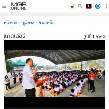
•
หน้าหลัก
หน้าหลัก
ภูมิภาค
ภาคเหนือ
•
ทันเหตุการณ์
•
ภาคใต้
แกลเลอรี
รูปที่
1
จาก 3
•
ภูมิภาค
•
Online Section
•
บันเทิง
•
ผู้จัดการรายวัน
•
คอลัมนิสต์
•
ละคร
•
CbizReview
•
Cyber BIZ
•
ผู้จัดกวน