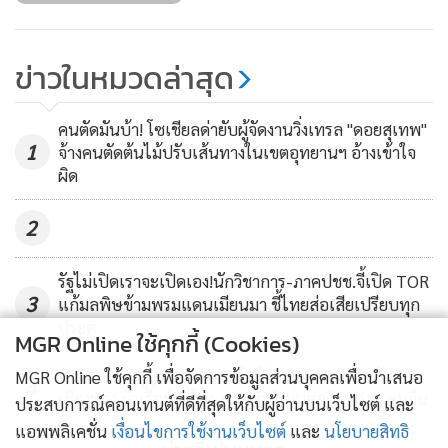
ข่าวในหมวดล่าสุด
คนตัดมันบ้า! โซเชียลด่ายับผู้จัดงานวิ่งเทรล "ดอยสุเทพ"
1
จ้างคนตัดต้นไม้ปรับเส้นทางในเขตอุทยานฯ อ้างเข้าใจ
ผิด
2
รัฐไม่เปิดเราจะเปิดเอง!นักวิชาการ-ภาคปชช.จี้เปิด TOR
3
แก้มลพิษข้ามพรมแดนเมียนมา ชี้ไทยส่อเสียเปรียบทุก
ประตู
MGR Online ใช้คุกกี้ (Cookies)
แกะรอยพบคู่หูทรชนลาวปล้นร้านทองกลางห้างดัง
MGR Online ใช้คุกกี้ เพื่อจัดการข้อมูลส่วนบุคคลเพื่อนำเสนอ
4
เชียงของ นั่งเรือข้ามโขง-ควบคัมรี่เผ่นต่อติดพรมแดนจีน
ประสบการณ์คอนเทนต์ที่ดีที่สุดให้กับผู้อ่านบนเว็บไซต์ และ
แอพพลิเคชั่น
เงื่อนไขการใช้งานเว็บไซต์
และ
นโยบายสิทธิ