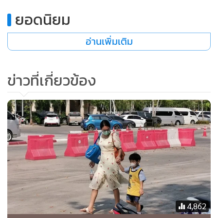
•
เกม
ยอดนิยม
•
วิทยาศาสตร์
•
SMEs
อ่านเพิ่มเติม
•
หุ้น
•
อินโดจีน
ข่าวที่เกี่ยวข้อง
•
กองทุนรวม
•
Celeb Online
•
Factcheck
•
ญี่ปุ่น
•
News1
•
Gotomanager
4,862