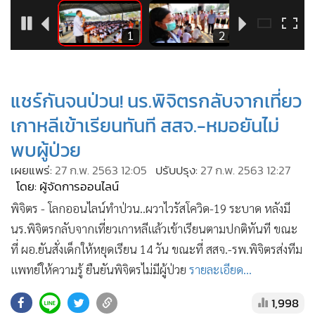
•
Good health & Well-being
•
Green Innovation & SD
3
1
2
•
Management & HR
•
MGR Live
•
Infographic
แชร์กันจนป่วน! นร.พิจิตรกลับจากเที่ยว
•
การเมือง
เกาหลีเข้าเรียนทันที สสจ.-หมอยันไม่
•
ท่องเที่ยว
พบผู้ป่วย
•
กีฬา
เผยแพร่:
27 ก.พ. 2563 12:05
ปรับปรุง:
27 ก.พ. 2563 12:27
•
ต่างประเทศ
โดย: ผู้จัดการออนไลน์
•
Special Scoop
พิจิตร - โลกออนไลน์ทำป่วน..ผวาไวรัสโควิด-19 ระบาด หลังมี
•
เศรษฐกิจ-ธุรกิจ
นร.พิจิตรกลับจากเที่ยวเกาหลีแล้วเข้าเรียนตามปกติทันที ขณะ
•
จีน
ที่ ผอ.ยันสั่งเด็กให้หยุดเรียน 14 วัน ขณะที่ สสจ.-รพ.พิจิตรส่งทีม
•
ชุมชน-คุณภาพชีวิต
แพทย์ให้ความรู้ ยืนยันพิจิตรไม่มีผู้ป่วย
รายละเอียด...
•
อาชญากรรม
1,998
•
Motoring