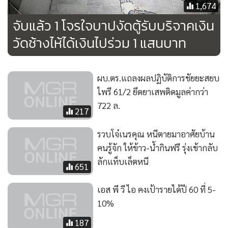
1,674
จับแล้ว 1 โจรใจบาปงัดตู้รับบริจาคเงิน
วัดช้างไห้ได้เงินไปร่วม 1 แสนบาท
ผบ.ตร.แถลงผลปฏิบัติการชัยยะสยบ
ไพรี 61/2 ยึดยาเสพติดมูลค่ากว่า
722 ล.
217
รวบโจ๋เนรคุณ หนีตายมาอาศัยบ้าน
คนรู้จัก ให้ข้าว-น้ำกินฟรี รุ่งเช้ากลับ
ลักแท็บเล็ตหนี
651
เอส พี วี ไอ คงเป้ารายได้ปี 60 ที่ 5-
10%
187