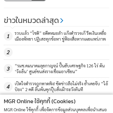
ข่าวในหมวดล่าสุด
รวบแล้ว “โชติ” อดีตหมอลำ แก๊งตำรวจเก๊ รีดเงินเหยื่อ
1
เมืองพัทยา ปฏิเสธทุกข้อหา ขู่ฟ้องสื่อหากเผยแพร่ภาพ
2
“รมช.คมนาคมลุยกาญจน์ ปั้นฮับเศรษฐกิจ 126 ไร่ ดัน
3
‘วังเย็น’ ศูนย์ขนส่งรางเชื่อมอาเซียน”
เปิดใจตำรวจถูกพาดพิง! ซัดข่าวลือไม่จริง ย้ำเคยจับ “ไอ้
4
ป๋อง” 2 คดี ลั่นพ้นคุกปุ๊บสั่งเฝ้าระวังทันที
MGR Online ใช้คุกกี้ (Cookies)
ข่าวอื่นในหมวด
MGR Online ใช้คุกกี้ เพื่อจัดการข้อมูลส่วนบุคคลเพื่อนำเสนอ