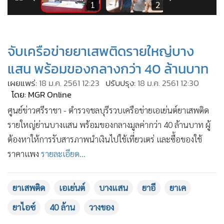
•
Good health & Well-being
8
1
2
•
Green Innovation & SD
•
Management & HR
•
จับเครือข่ายยาเสพติดรายใหญ่บาง
MGR Live
•
Infographic
แสน พร้อมของกลางกว่า 40 ล้านบาท
•
การเมือง
เผยแพร่:
18 ม.ค. 2561 12:23
ปรับปรุง:
18 ม.ค. 2561 12:30
•
ท่องเที่ยว
โดย: MGR Online
•
กีฬา
ศูนย์ข่าวศรีราชา - ตำรวจชลบุรีรวบเครือข่ายเอเย่นต์ยาเสพติด
•
ต่างประเทศ
รายใหญ่ย่านบางแสน พร้อมของกลางมูลค่ากว่า 40 ล้านบาท ผู้
ต้องหาให้การรับสารภาพนำเงินไปใช้เที่ยวเตร่ และซื้อของใช้
•
Special Scoop
ราคาแพง
รายละเอียด...
•
เศรษฐกิจ-ธุรกิจ
•
จีน
•
ชุมชน-คุณภาพชีวิต
ยาเสพติด
เอเย่นต์
บางแสน
ยาอี
ยาเค
•
อาชญากรรม
ยาไอซ์
40 ล้าน
วางของ
•
Motoring