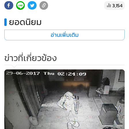
3,154
•
เกม
•
วิทยาศาสตร์
ยอดนิยม
•
SMEs
•
หุ้น
อ่านเพิ่มเติม
•
อินโดจีน
•
กองทุนรวม
ข่าวที่เกี่ยวข้อง
•
Celeb Online
•
Factcheck
•
ญี่ปุ่น
•
News1
•
Gotomanager