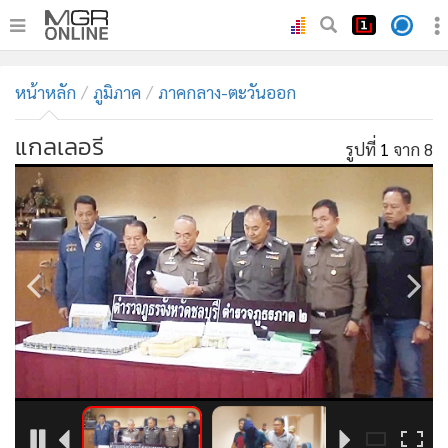
•
หน้าหลัก
หน้าหลัก
ภูมิภาค
ภาคกลาง-ตะวันออก
•
ทันเหตุการณ์
•
ภาคใต้
แกลเลอรี
รูปที่
1
จาก 8
•
ภูมิภาค
•
Online Section
•
บันเทิง
•
ผู้จัดการรายวัน
•
คอลัมนิสต์
•
ละคร
•
CbizReview
•
Cyber BIZ
•
ผู้จัดกวน