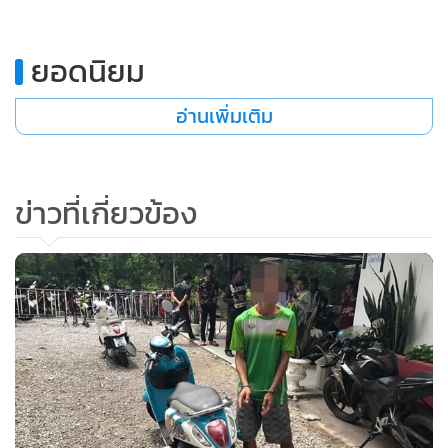
•
เกม
•
วิทยาศาสตร์
ยอดนิยม
•
SMEs
•
หุ้น
อ่านเพิ่มเติม
•
อินโดจีน
•
กองทุนรวม
ข่าวที่เกี่ยวข้อง
•
Celeb Online
•
Factcheck
•
ญี่ปุ่น
•
News1
•
Gotomanager