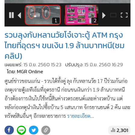
•
Good health & Well-being
•
Green Innovation & SD
•
Management & HR
6
1
2
•
MGR Live
รวบลุงกับหลานวัยโจ๋เจาะตู้ ATM กรุง
•
Infographic
ไทยที่อุดรฯ ขนเงิน 1.9 ล้านบาทหนี(ชม
•
การเมือง
คลิป)
•
ท่องเที่ยว
เผยแพร่:
15 มิ.ย. 2560 15:23
ปรับปรุง:
15 มิ.ย. 2560 16:29
•
กีฬา
โดย: MGR Online
•
ต่างประเทศ
ศูนย์ข่าวขอนแก่น - รวบได้ทั้งคู่ ลุง กับหลานวัย 17 ปีร่วมกันก่อ
•
Special Scoop
เหตุเจาะตู้เอทีเอ็มที่อุดรธานี ก่อนขนเงินกว่า 1.9 ล้านบาทหนี
•
เศรษฐกิจ-ธุรกิจ
อ้างต้องการเงินไปใช้หนี้สินค่างวดรถยนต์และค่างวดบ้าน แต่
•
จีน
หลังก่อเหตุนำเงินไปซื้อบ้าน 5 แสนบาท จักรยานยนต์ 2 คัน และ
•
ชุมชน-คุณภาพชีวิต
ทรัพย์สินอื่นๆ อีกหลายรายการ
รายละเอียด...
•
อาชญากรรม
2,301
•
Motoring