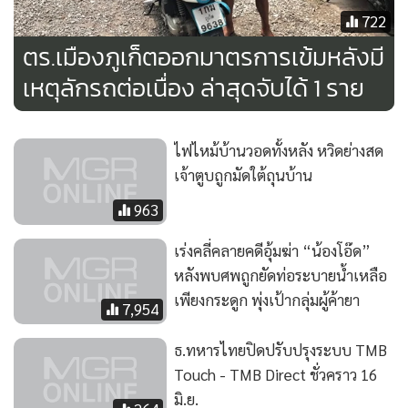
722
ตร.เมืองภูเก็ตออกมาตรการเข้มหลังมี
เหตุลักรถต่อเนื่อง ล่าสุดจับได้ 1 ราย
ไฟไหม้บ้านวอดทั้งหลัง หวิดย่างสด
เจ้าตูบถูกมัดใต้ถุนบ้าน
963
เร่งคลี่คลายคดีอุ้มฆ่า “น้องโอ๊ด”
หลังพบศพถูกยัดท่อระบายน้ำเหลือ
เพียงกระดูก พุ่งเป้ากลุ่มผู้ค้ายา
7,954
ธ.ทหารไทยปิดปรับปรุงระบบ TMB
Touch - TMB Direct ชั่วคราว 16
มิ.ย.
264