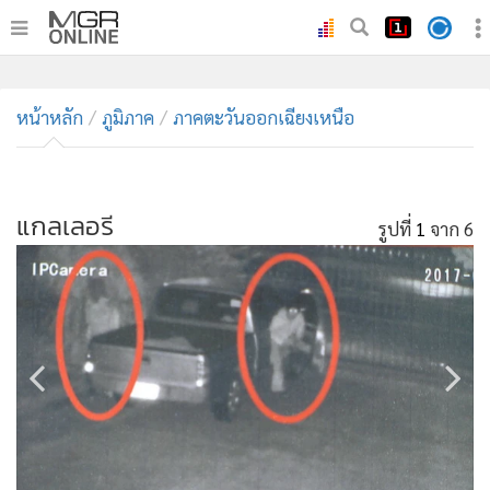
•
หน้าหลัก
•
หน้าหลัก
ทันเหตุการณ์
ภูมิภาค
ภาคตะวันออกเฉียงเหนือ
•
ภาคใต้
•
ภูมิภาค
•
แกลเลอรี
Online Section
รูปที่
1
จาก 6
•
บันเทิง
•
ผู้จัดการรายวัน
•
คอลัมนิสต์
•
ละคร
•
CbizReview
•
Cyber BIZ
•
ผู้จัดกวน