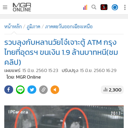
•
หน้าหลัก
หน้าหลัก
ภูมิภาค
ภาคตะวันออกเฉียงเหนือ
•
ทันเหตุการณ์
•
รวบลุงกับหลานวัยโจ๋เจาะตู้ ATM กรุง
ภาคใต้
•
ภูมิภาค
ไทยที่อุดรฯ ขนเงิน 1.9 ล้านบาทหนี(ชม
•
Online Section
คลิป)
•
บันเทิง
เผยแพร่:
15 มิ.ย. 2560 15:23
ปรับปรุง:
15 มิ.ย. 2560 16:29
•
ผู้จัดการรายวัน
โดย: MGR Online
•
คอลัมนิสต์
2,300
•
ละคร
•
CbizReview
•
Cyber BIZ
•
ผู้จัดกวน