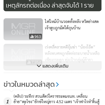
เหตุลักรถต่อเนื่อง ล่าสุดจับได้ 1 ราย
พล.ต.ท.จตุพลเปิดเผยถึงการจับกุมครั้งนี้ว่า ชุดสืบสวนได้
แกะรอยจากภาพวงจรปิด ที่บันทึกภาพรถยนต์กระบะยี่ห้อฟ
ไฟไหม้บ้านวอดทั้งหลัง หวิดย่างสด
อร์ด แบบแค็บ รุ่นเรนเจอร์ หมายเลขทะเบียน ผฉ 4910
เจ้าตูบถูกมัดใต้ถุนบ้าน
อุดรธานี มาจอดรถใกล้เคียงที่เกิดเหตุ จากนั้นได้ลงมือไปก่อเหตุ
963
ใช้แก๊สความร้อนเป่าด้านหลังตู้เอทีเอ็ม ก่อนที่จะได้เงินสดกว่า
1.9 ล้านบาทแล้วหลบหนีไป
เร่งคลี่คลายคดีอุ้มฆ่า “น้องโอ๊ด”
หลังพบศพถูกยัดท่อระบายน้ำเหลือ
เพียงกระดูก พุ่งเป้ากลุ่มผู้ค้ายา
โดยตำรวจได้สืบสวนจากหมายเลขทะเบียนรถยนต์คันที่ใช้ก่อ
7,954
แสดงเพิ่มเติม
เหตุจนสืบทราบว่านายพลธวัช โคมทอง เป็นคนใช้งานและหลัง
ธ.ทหารไทยปิดปรับปรุงระบบ TMB
เกิดเหตุได้หลบหนีออกจากพื้นที่ จนกระทั่งติดตามจับตัวได้ที่
Touch - TMB Direct ชั่วคราว 16
บ้านพักหลังหนึ่งในจังหวัดขอนแก่น พร้อมหลานชายที่ร่วมก่อ
ข่าวในหมวดล่าสุด
มิ.ย.
เหตุ
264
(คลิป) ระทึก! สวนสัตว์โคราชระดมจนท. เคลื่อน
1
ย้าย“ตะโขง”ยักษ์ใหญ่ยาว 4.52 เมตร "เจ้าฟาโรห์"ดิ้นสู้
สุดฤทธิ์