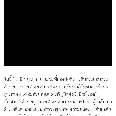
•
เกม
•
วิทยาศาสตร์
•
SMEs
•
หุ้น
•
อินโดจีน
•
กองทุนรวม
•
Celeb Online
•
Factcheck
•
ญี่ปุ่น
•
News1
วันนี้ (15 มิ.ย.) เวลา 10.30 น. ที่กองบังคับการสืบสวนสอบสวน
•
Gotomanager
ตำรวจภูธรภาค 4 พล.ต.ท.จตุพล ปานรักษา ผู้บัญชาการตำรวจ
ภูธรภาค 4 พร้อมด้วย พล.ต.ต.เจริญวิทย์ ศรีวนิชย์ รองผู้
บัญชาการตำรวจภูธรภาค 4 พล.ต.ต.ยรรยง เวชโอสภ ผู้บังคับการ
ตำรวจสืบสวนสอบสวน ตำรวจภูธรภาค 4 ร่วมแถลงการจับกุมตัว