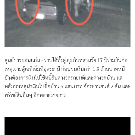
•
Good health & Well-being
•
Green Innovation & SD
•
Management & HR
•
MGR Live
•
Infographic
•
การเมือง
•
ท่องเที่ยว
ศูนย์ข่าวขอนแก่น - รวบได้ทั้งคู่ ลุง กับหลานวัย 17 ปีร่วมกันก่อ
•
กีฬา
เหตุเจาะตู้เอทีเอ็มที่อุดรธานี ก่อนขนเงินกว่า 1.9 ล้านบาทหนี
•
ต่างประเทศ
อ้างต้องการเงินไปใช้หนี้สินค่างวดรถยนต์และค่างวดบ้าน แต่
•
Special Scoop
หลังก่อเหตุนำเงินไปซื้อบ้าน 5 แสนบาท จักรยานยนต์ 2 คัน และ
•
เศรษฐกิจ-ธุรกิจ
ทรัพย์สินอื่นๆ อีกหลายรายการ
•
จีน
•
ชุมชน-คุณภาพชีวิต
•
อาชญากรรม
•
Motoring