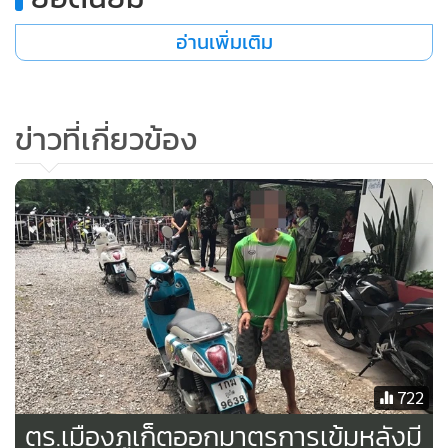
อ่านเพิ่มเติม
ข่าวที่เกี่ยวข้อง
ทั้งนี้ ผู้ต้องหาทั้งคู่ร่วมกันก่อเหตุใช้แก๊สความร้อนเป่าตู้เอทีเอ็ม
ธนาคารกรุงไทย บริเวณหน้าโรงเรียนบ้านเลื่อม ต.บ้านเลื่อม
อ.เมือง จังหวัดอุดรธานี เมื่อเวลา 03.00น. ของวันที่ 9 มิ.ย.ที่ผ่าน
722
มา ได้เงินสดจำนวน 1,900,000 บาท แล้วหลบหนีไป
ตร.เมืองภูเก็ตออกมาตรการเข้มหลังมี