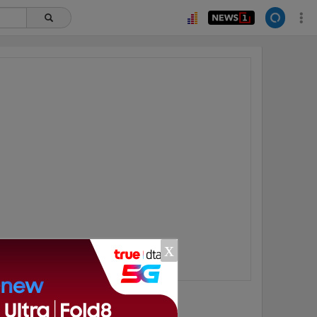
x
ยอดนิยม