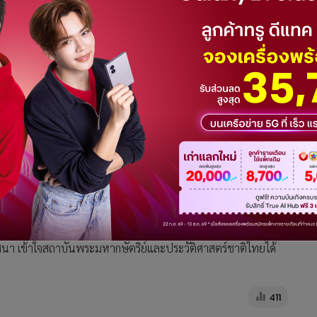
3
4
5
กศน.อีสาน
GR Online
ตร์ชาติไทย และพระมหากรุณาธิคุณของพระมหากษัตริย์ไทย” ให้
า 700 คน มุ่งหวังครู กศน.ถ่ายทอดขยายผลให้ผู้เรียน กศน.ทั้ง
สนา เข้าใจสถาบันพระมหากษัตริย์และประวัติศาสตร์ชาติไทยได้
411