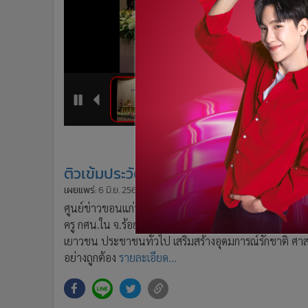
•
Management & HR
•
MGR Live
•
Infographic
•
การเมือง
•
ท่องเที่ยว
•
กีฬา
4
5
1
2
•
ต่างประเทศ
•
Special Scoop
•
เศรษฐกิจ-ธุรกิจ
ติวเข้มประวัติศาสตร์-กษัตริย์ไทยให้ครู 
•
จีน
•
ชุมชน-คุณภาพชีวิต
เผยแพร่:
6 มิ.ย. 2560 12:40
ปรับปรุง:
6 มิ.ย. 2560 13:19
โดย: M
•
อาชญากรรม
ศูนย์ข่าวขอนแก่น - กศน.จัดโครงการอบรม “ประวัติศาส
ครู กศน.ใน จ.ร้อยเอ็ด ขอนแก่น มหาสารคาม กาฬสินธุ์ กว่
•
Motoring
เยาวชน ประชาชนทั่วไป เสริมสร้างอุดมการณ์รักชาติ ศา
•
เกม
อย่างถูกต้อง
รายละเอียด...
•
วิทยาศาสตร์
•
SMEs
•
หุ้น