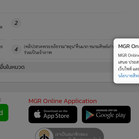
2
ิด
MGR Onli
าย
(คลิป)สวดพระอภิธรรม"ฮลุน"คืนแรก ชมรมศิษย์เก่าจุฬาฯ
4
ร่วมเป็นเจ้าภาพ
MGR Online 
เสนอ ประสบก
วอื่นในหมวด
เว็บไซต์ แ
นโยบายสิทธ
MGR Online Application
E