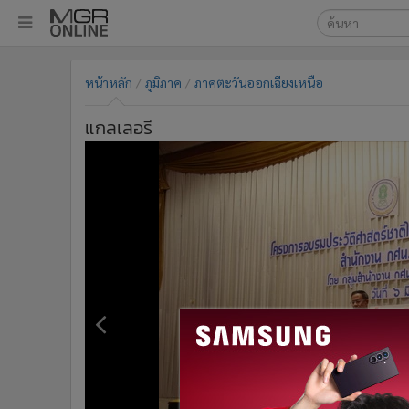
เลือกเครื่องมือท
•
หน้าหลัก
หน้าหลัก
ภูมิภาค
ภาคตะวันออกเฉียงเหนือ
ค้นหา
•
ทันเหตุการณ์
Google
•
ภาคใต้
แกลเลอรี
•
ภูมิภาค
MGR Onl
•
Online Section
ค้นหาขั
•
บันเทิง
•
ผู้จัดการรายวัน
•
คอลัมนิสต์
•
ละคร
•
CbizReview
•
Cyber BIZ
•
ผู้จัดกวน
•
Good health & Well-being
•
Green Innovation & SD