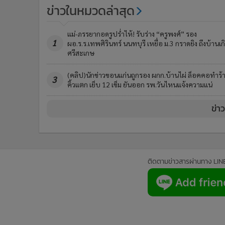
ข่าวในหมวดล่าสุด
แม่-ภรรยากอดรูปร่ำไห้! รับร่าง “ครูพงศ์” รอง
1
ผอ.ร.ร.เทพศิรินทร์ นนทบุรี เหยื่อ ม.3 กราดยิง ถึงบ้านเก
ศรีสะเกษ
(คลิป)นักข่าวขอนแก่นถูกรอง ผกก.บ้านไผ่ ล็อคคอทำร้
3
คิ้วแตก เย็บ 12 เข็ม ยันออก รพ.วันไหนแจ้งความแน่
ข่า
ติดตามข่าวสารผ่านทาง LIN