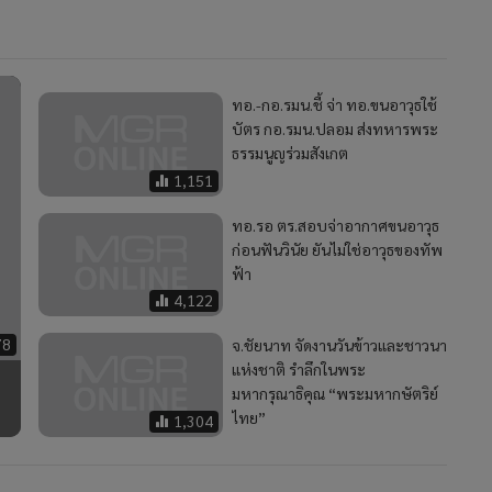
ทอ.-กอ.รมน.ชี้ จ่า ทอ.ขนอาวุธใช้
บัตร กอ.รมน.ปลอม ส่งทหารพระ
ธรรมนูญร่วมสังเกต
1,151
ทอ.รอ ตร.สอบจ่าอากาศขนอาวุธ
ก่อนฟันวินัย ยันไม่ใช่อาวุธของทัพ
ฟ้า
4,122
78
จ.ชัยนาท จัดงานวันข้าวและชาวนา
แห่งชาติ รำลึกในพระ
มหากรุณาธิคุณ “พระมหากษัตริย์
ไทย”
1,304