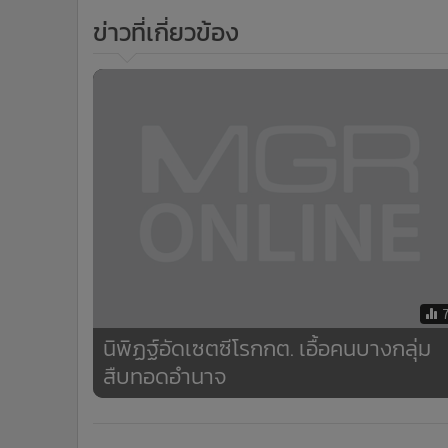
•
อินโดจีน
ข่าวที่เกี่ยวข้อง
•
กองทุนรวม
•
Celeb Online
•
Factcheck
•
ญี่ปุ่น
•
News1
•
Gotomanager
นิพิฏฐ์อัดเซตซีโรกกต. เอื้อคนบางกลุ่ม
สืบทอดอำนาจ