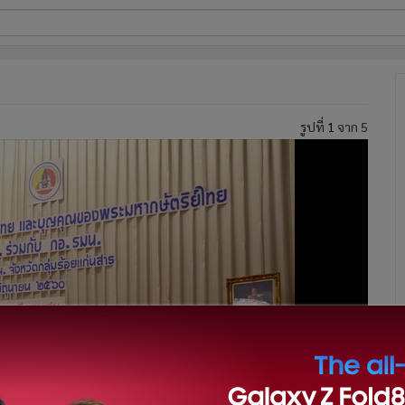
ี่ใช้
รูปที่
1
จาก 5
ine
้นสูง