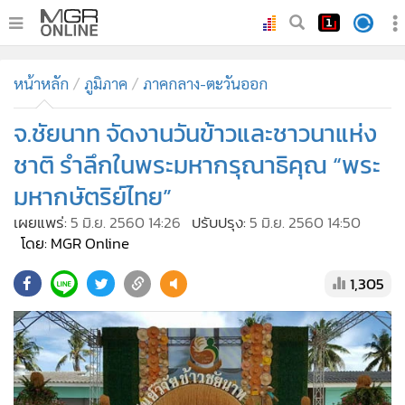
•
หน้าหลัก
หน้าหลัก
ภูมิภาค
ภาคกลาง-ตะวันออก
•
ทันเหตุการณ์
•
จ.ชัยนาท จัดงานวันข้าวและชาวนาแห่ง
ภาคใต้
•
ภูมิภาค
ชาติ รำลึกในพระมหากรุณาธิคุณ “พระ
•
Online Section
มหากษัตริย์ไทย”
•
บันเทิง
เผยแพร่:
5 มิ.ย. 2560 14:26
ปรับปรุง:
5 มิ.ย. 2560 14:50
•
ผู้จัดการรายวัน
โดย: MGR Online
•
คอลัมนิสต์
1,305
•
ละคร
•
CbizReview
•
Cyber BIZ
•
ผู้จัดกวน