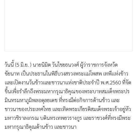
•
เกม
•
วิทยาศาสตร์
•
SMEs
•
หุ้น
•
อินโดจีน
•
กองทุนรวม
•
Celeb Online
วันนี้ (5 มิ.ย. ) นายนิมิต วันไชยธนวงศ์ ผู้ว่าราชการจังหวัด
•
Factcheck
ชัยนาท เป็นประธานในพิธีบวงสรวงพระแม่โพสพ เทพีแห่งข้าว
•
ญี่ปุ่น
และเปิดงานวันข้าวและชาวนาแห่งชาติประจำปี พ.ศ.2560 ที่จัด
•
News1
ขึ้นเพื่อรำลึกถึงพระมหากรุณาธิคุณของพระบาทสมเด็จพระปร
มินทรมหาภูมิพลอดุลยเดช ที่ทรงมีต่อกิจการด้านข้าว และ
•
Gotomanager
ชาวนาของประเทศไทย และเทิดพระเกียรติสมเด็จพระเจ้าอยู่หัว
มหาวชิราลงกรณ บดินทรเทพยวรางกูร และราชวงศ์ที่ทรงมีพระ
มหากรุณาธิคุณด้านข้าว และชาวนา