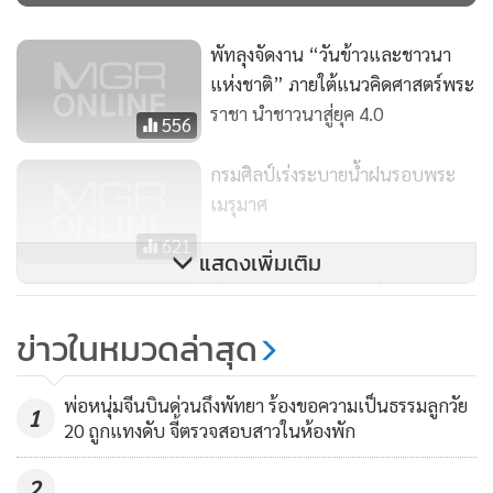
พัทลุงจัดงาน “วันข้าวและชาวนา
แห่งชาติ” ภายใต้แนวคิดศาสตร์พระ
ราชา นำชาวนาสู่ยุค 4.0
556
กรมศิลป์เร่งระบายน้ำฝนรอบพระ
เมรุมาศ
621
แสดงเพิ่มเติม
ผู้ว่าฯ ลุยสวน “องุ่นบิวตี้ซีดเลส” ชู
ไฮไลต์ทัวร์ตามรอยพระบาทฯ
ข่าวในหมวดล่าสุด
ชาติตระการ
1,344
พ่อหนุ่มจีนบินด่วนถึงพัทยา ร้องขอความเป็นธรรมลูกวัย
1
20 ถูกแทงดับ จี้ตรวจสอบสาวในห้องพัก
2