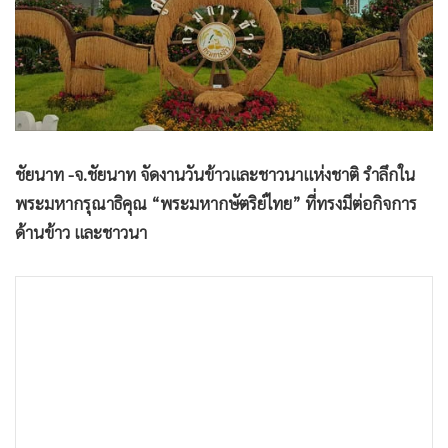
•
Good health & Well-being
•
Green Innovation & SD
•
Management & HR
•
MGR Live
•
Infographic
•
การเมือง
ชัยนาท -จ.ชัยนาท จัดงานวันข้าวและชาวนาแห่งชาติ รำลึกใน
•
ท่องเที่ยว
พระมหากรุณาธิคุณ “พระมหากษัตริย์ไทย” ที่ทรงมีต่อกิจการ
•
กีฬา
ด้านข้าว และชาวนา
•
ต่างประเทศ
•
Special Scoop
•
เศรษฐกิจ-ธุรกิจ
•
จีน
•
ชุมชน-คุณภาพชีวิต
•
อาชญากรรม
•
Motoring