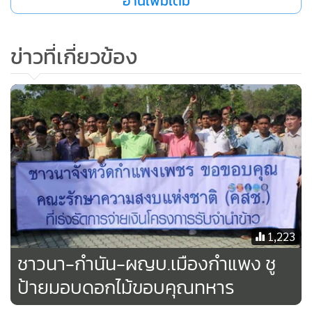
อ่านเพิ่มเติม
•
เกม
•
วิทยาศาสตร์
ข่าวที่เกี่ยวข้อง
•
SMEs
•
หุ้น
•
อินโดจีน
•
กองทุนรวม
•
Celeb Online
•
Factcheck
•
ญี่ปุ่น
•
News1
•
Gotomanager
1,223
ชาวนา-กำนัน-ผญบ.เมืองกำแพง ชู
ป้ายมอบดอกไม้ขอบคุณทหาร