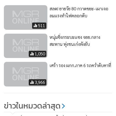
สลด! ยายวัย 80 กวาดขยะ-เผาเจอ
ลมแรงทำไฟคลอกดับ
511
หนุ่มซิ่งกระบะแซง จยย.กลาง
สะพาน พุ่งชนเก๋งพังยับ
1,050
เศร้า รอง ผกก.ภาค 6 รถคว่ำดับคาที่
3,966
ข่าวในหมวดล่าสุด