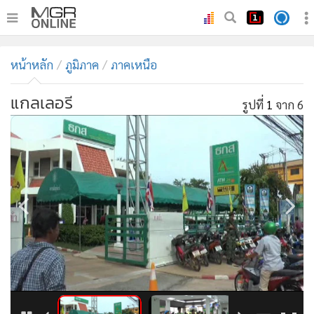
•
หน้าหลัก
หน้าหลัก
ภูมิภาค
ภาคเหนือ
•
ทันเหตุการณ์
•
ภาคใต้
แกลเลอรี
รูปที่
1
จาก 6
•
ภูมิภาค
•
Online Section
•
บันเทิง
•
ผู้จัดการรายวัน
•
คอลัมนิสต์
•
ละคร
•
CbizReview
•
Cyber BIZ
•
ผู้จัดกวน