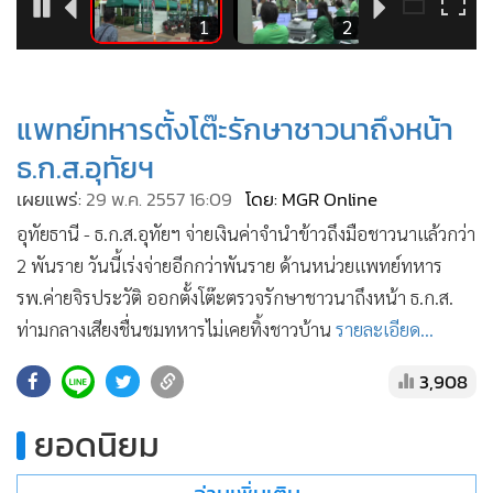
•
Good health & Well-being
6
1
2
•
Green Innovation & SD
•
Management & HR
•
MGR Live
แพทย์ทหารตั้งโต๊ะรักษาชาวนาถึงหน้า
•
Infographic
ธ.ก.ส.อุทัยฯ
•
การเมือง
เผยแพร่:
29 พ.ค. 2557 16:09
โดย: MGR Online
•
ท่องเที่ยว
อุทัยธานี - ธ.ก.ส.อุทัยฯ จ่ายเงินค่าจำนำข้าวถึงมือชาวนาแล้วกว่า
•
กีฬา
2 พันราย วันนี้เร่งจ่ายอีกกว่าพันราย ด้านหน่วยแพทย์ทหาร
•
ต่างประเทศ
รพ.ค่ายจิรประวัติ ออกตั้งโต๊ะตรวจรักษาชาวนาถึงหน้า ธ.ก.ส.
•
Special Scoop
ท่ามกลางเสียงชื่นชมทหารไม่เคยทิ้งชาวบ้าน
รายละเอียด...
•
เศรษฐกิจ-ธุรกิจ
•
จีน
3,908
•
ชุมชน-คุณภาพชีวิต
ยอดนิยม
•
อาชญากรรม
•
Motoring