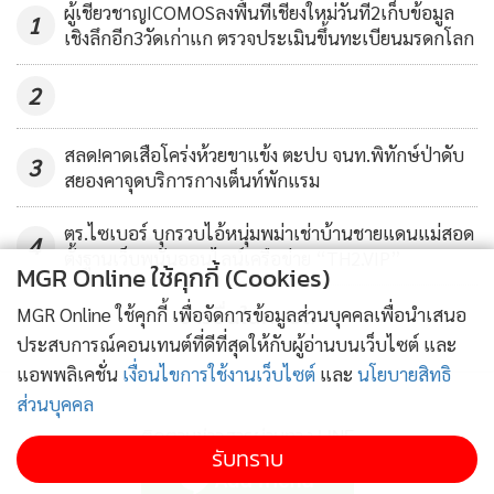
ผู้เชี่ยวชาญICOMOSลงพื้นที่เชียงใหม่วันที่2เก็บข้อมูล
1
เชิงลึกอีก3วัดเก่าแก ตรวจประเมินขึ้นทะเบียนมรดกโลก
2
สลด!คาดเสือโคร่งห้วยขาแข้ง ตะปบ จนท.พิทักษ์ป่าดับ
3
สยองคาจุดบริการกางเต็นท์พักแรม
ตร.ไซเบอร์ บุกรวบไอ้หนุ่มพม่าเช่าบ้านชายแดนแม่สอด
4
ตั้งฐานเว็บพนันออนไลน์เครือข่าย “TH2.VIP”
MGR Online ใช้คุกกี้ (Cookies)
ข่าวอื่นในหมวด
MGR Online ใช้คุกกี้ เพื่อจัดการข้อมูลส่วนบุคคลเพื่อนำเสนอ
ประสบการณ์คอนเทนต์ที่ดีที่สุดให้กับผู้อ่านบนเว็บไซต์ และ
แอพพลิเคชั่น
เงื่อนไขการใช้งานเว็บไซต์
และ
นโยบายสิทธิ
ส่วนบุคคล
ติดตามข่าวสารผ่านทาง LINE
รับทราบ