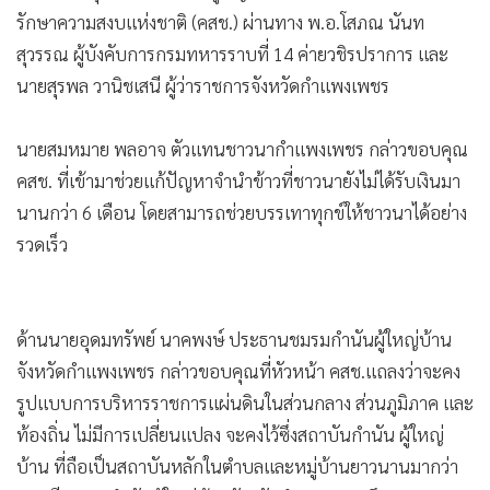
•
เกม
รักษาความสงบแห่งชาติ (คสช.) ผ่านทาง พ.อ.โสภณ นันท
•
วิทยาศาสตร์
สุวรรณ ผู้บังคับการกรมทหารราบที่ 14 ค่ายวชิรปราการ และ
นายสุรพล วานิชเสนี ผู้ว่าราชการจังหวัดกำแพงเพชร
•
SMEs
•
หุ้น
นายสมหมาย พลอาจ ตัวแทนชาวนากำแพงเพชร กล่าวขอบคุณ
•
อินโดจีน
คสช. ที่เข้ามาช่วยแก้ปัญหาจำนำข้าวที่ชาวนายังไม่ได้รับเงินมา
•
กองทุนรวม
นานกว่า 6 เดือน โดยสามารถช่วยบรรเทาทุกข์ให้ชาวนาได้อย่าง
•
Celeb Online
รวดเร็ว
•
Factcheck
•
ญี่ปุ่น
•
News1
ด้านนายอุดมทรัพย์ นาคพงษ์ ประธานชมรมกำนันผู้ใหญ่บ้าน
•
Gotomanager
จังหวัดกำแพงเพชร กล่าวขอบคุณที่หัวหน้า คสช.แถลงว่าจะคง
รูปแบบการบริหารราชการแผ่นดินในส่วนกลาง ส่วนภูมิภาค และ
ท้องถิ่น ไม่มีการเปลี่ยนแปลง จะคงไว้ซึ่งสถาบันกำนัน ผู้ใหญ่
บ้าน ที่ถือเป็นสถาบันหลักในตำบลและหมู่บ้านยาวนานมากว่า