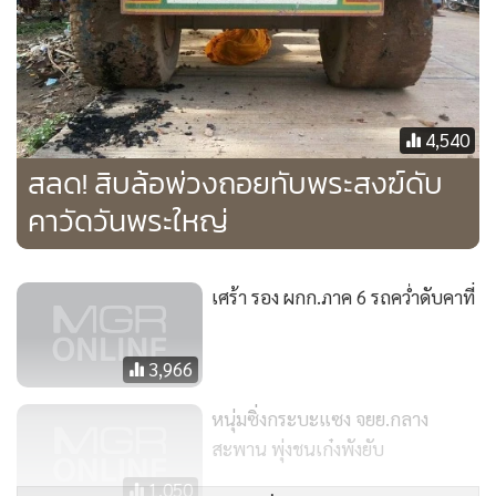
4,540
สลด! สิบล้อพ่วงถอยทับพระสงฆ์ดับ
คาวัดวันพระใหญ่
เศร้า รอง ผกก.ภาค 6 รถคว่ำดับคาที่
3,966
หนุ่มซิ่งกระบะแซง จยย.กลาง
สะพาน พุ่งชนเก๋งพังยับ
1,050