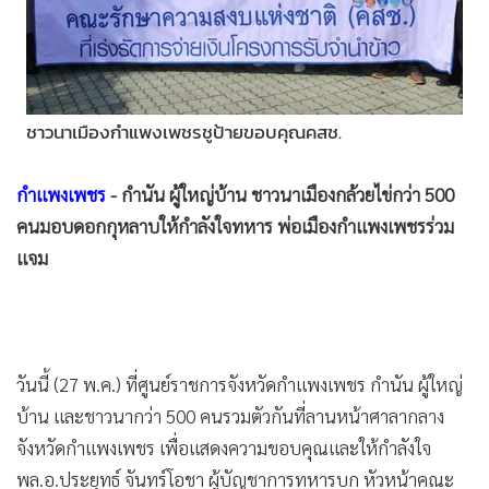
•
Good health & Well-being
•
Green Innovation & SD
•
Management & HR
•
MGR Live
ชาวนาเมืองกำแพงเพชรชูป้ายขอบคุณคสช.
•
Infographic
•
การเมือง
กำแพงเพชร
- กำนัน ผู้ใหญ่บ้าน ชาวนาเมืองกล้วยไข่กว่า 500
•
ท่องเที่ยว
คนมอบดอกกุหลาบให้กำลังใจทหาร พ่อเมืองกำแพงเพชรร่วม
•
กีฬา
แจม
•
ต่างประเทศ
•
Special Scoop
•
เศรษฐกิจ-ธุรกิจ
•
จีน
วันนี้ (27 พ.ค.) ที่ศูนย์ราชการจังหวัดกำแพงเพชร กำนัน ผู้ใหญ่
•
ชุมชน-คุณภาพชีวิต
บ้าน และชาวนากว่า 500 คนรวมตัวกันที่ลานหน้าศาลากลาง
•
อาชญากรรม
จังหวัดกำแพงเพชร เพื่อแสดงความขอบคุณและให้กำลังใจ
•
Motoring
พล.อ.ประยุทธ์ จันทร์โอชา ผู้บัญชาการทหารบก หัวหน้าคณะ