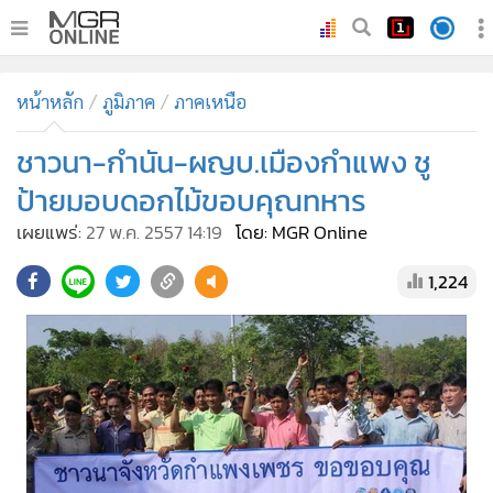
•
หน้าหลัก
หน้าหลัก
ภูมิภาค
ภาคเหนือ
•
ทันเหตุการณ์
•
ชาวนา-กำนัน-ผญบ.เมืองกำแพง ชู
ภาคใต้
•
ภูมิภาค
ป้ายมอบดอกไม้ขอบคุณทหาร
•
Online Section
เผยแพร่:
27 พ.ค. 2557 14:19
โดย: MGR Online
•
บันเทิง
1,224
•
ผู้จัดการรายวัน
•
คอลัมนิสต์
•
ละคร
•
CbizReview
•
Cyber BIZ
•
ผู้จัดกวน