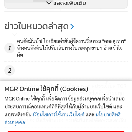
แสดงเพิ่มเติม
เสื้อแดงกำแพงเพชรเต้นตาม-เผา
โลงศาล รธน.ก่อนเข้ากรุง
ข่าวในหมวดล่าสุด
610
คนตัดมันบ้า! โซเชียลด่ายับผู้จัดงานวิ่งเทรล "ดอยสุเทพ"
1
จ้างคนตัดต้นไม้ปรับเส้นทางในเขตอุทยานฯ อ้างเข้าใจ
ผิด
2
รัฐไม่เปิดเราจะเปิดเอง!นักวิชาการ-ภาคปชช.จี้เปิด TOR
MGR Online ใช้คุกกี้ (Cookies)
3
แก้มลพิษข้ามพรมแดนเมียนมา ชี้ไทยส่อเสียเปรียบทุก
MGR Online ใช้คุกกี้ เพื่อจัดการข้อมูลส่วนบุคคลเพื่อนำเสนอ
ประตู
ประสบการณ์คอนเทนต์ที่ดีที่สุดให้กับผู้อ่านบนเว็บไซต์ และ
แกะรอยพบคู่หูทรชนลาวปล้นร้านทองกลางห้างดัง
แอพพลิเคชั่น
เงื่อนไขการใช้งานเว็บไซต์
และ
นโยบายสิทธิ
4
เชียงของ นั่งเรือข้ามโขง-ควบคัมรี่เผ่นต่อติดพรมแดนจีน
ส่วนบุคคล