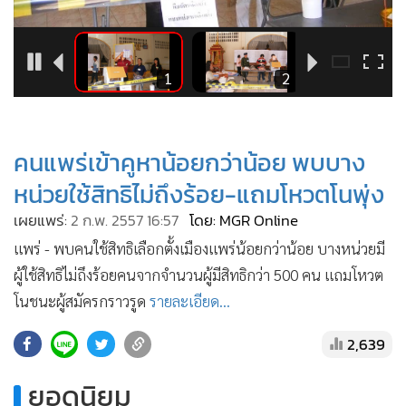
•
Good health & Well-being
•
Green Innovation & SD
•
Management & HR
2
1
2
•
MGR Live
•
Infographic
•
การเมือง
คนแพร่เข้าคูหาน้อยกว่าน้อย พบบาง
•
ท่องเที่ยว
หน่วยใช้สิทธิไม่ถึงร้อย-แถมโหวตโนพุ่ง
•
กีฬา
เผยแพร่:
2 ก.พ. 2557 16:57
โดย: MGR Online
•
ต่างประเทศ
แพร่ - พบคนใช้สิทธิเลือกตั้งเมืองแพร่น้อยกว่าน้อย บางหน่วยมี
•
Special Scoop
ผู้ใช้สิทธิไม่ถึงร้อยคนจากจำนวนผู้มีสิทธิกว่า 500 คน แถมโหวต
•
เศรษฐกิจ-ธุรกิจ
โนชนะผู้สมัครกราวรูด
รายละเอียด...
•
จีน
•
ชุมชน-คุณภาพชีวิต
2,639
•
อาชญากรรม
ยอดนิยม
•
Motoring