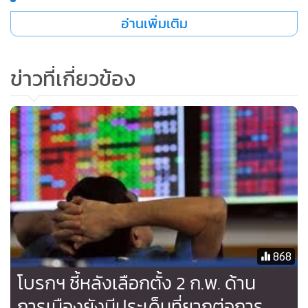
•
เกม
อ่านเพิ่มเติม
•
วิทยาศาสตร์
•
SMEs
ข่าวที่เกี่ยวข้อง
•
หุ้น
•
อินโดจีน
•
กองทุนรวม
•
Celeb Online
•
Factcheck
•
ญี่ปุ่น
•
News1
•
Gotomanager
868
โบรกฯ ชี้หลังเลือกตั้ง 2 ก.พ. ด้าน
การเมืองยังมีประเด็นที่ยากต่อการ