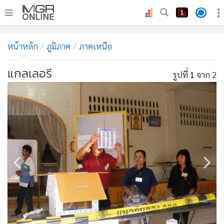
•
หน้าหลัก
หน้าหลัก
ภูมิภาค
ภาคเหนือ
•
ทันเหตุการณ์
•
ภาคใต้
แกลเลอรี
รูปที่
1
จาก 2
•
ภูมิภาค
•
Online Section
•
บันเทิง
•
ผู้จัดการรายวัน
•
คอลัมนิสต์
•
ละคร
•
CbizReview
•
Cyber BIZ
•
ผู้จัดกวน