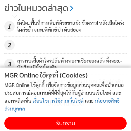
ข่าวในหมวดล่าสุด
สั่งปิด..พื้นที่กางเต็นท์ห้วยขาแข้ง ชั่วคราว! หลังเสือโคร่ง
1
โผล่ขย้ำ จนท.พิทักษ์ป่า ดับสยอง
2
ลาวพบเสื้อผ้าโจรปล้นห้างทองฯเชียงของแล้ว ทิ้งจยย.-
3
นั่งเรือหนีข้ามโขงชัด
MGR Online ใช้คุกกี้ (Cookies)
สลด!คาดเสือโคร่งห้วยขาแข้ง ตะปบ จนท.พิทักษ์ป่าดับ
4
MGR Online ใช้คุกกี้ เพื่อจัดการข้อมูลส่วนบุคคลเพื่อนำเสนอ
สยองคาจุดบริการกางเต็นท์พักแรม
ประสบการณ์คอนเทนต์ที่ดีที่สุดให้กับผู้อ่านบนเว็บไซต์ และ
แอพพลิเคชั่น
เงื่อนไขการใช้งานเว็บไซต์
และ
นโยบายสิทธิ
ข่าวอื่นในหมวด
ส่วนบุคคล
รับทราบ