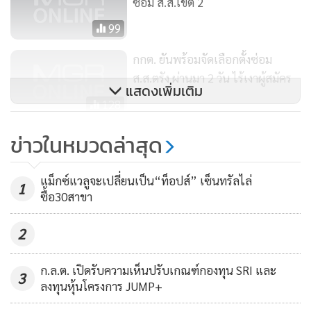
ซ่อม ส.ส.เขต 2
99
กกต. ยันพร้อมจัดเลือกตั้งซ่อม
ส.ส.ตรัง ผ่านมา 2 วัน ไร้เงาผู้สมัคร
แสดงเพิ่มเติม
128
เปิดรับสมัครซ่อม ส.ส.เขต 2 จ.ตรัง
ข่าวในหมวดล่าสุด
วันแรกหงอย
141
แม็กซ์แวลูจะเปลี่ยนเป็น“ท็อปส์” เซ็นทรัลไล่
1
ซื้อ30สาขา
2
ก.ล.ต. เปิดรับความเห็นปรับเกณฑ์กองทุน SRI และ
3
ลงทุนหุ้นโครงการ JUMP+