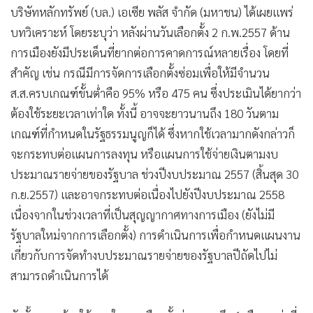
•
เกม
บริษัทหลักทรัพย์ (บล.) เอเซีย พลัส จำกัด (มหาชน) ได้เผยแพร่
บทวิเคราะห์ โดยระบุว่า หลังผ่านวันเลือกตั้ง 2 ก.พ.2557 ด้าน
•
วิทยาศาสตร์
การเมืองยังมีประเด็นที่ยากต่อการคาดการณ์หลายเรื่อง โดยที่
•
SMEs
สำคัญ เช่น กรณีมีการจัดการเลือกตั้งซ่อมเพื่อให้มีจำนวน
•
หุ้น
ส.ส.ครบเกณฑ์ขั้นต่ำคือ 95% หรือ 475 คน ซึ่งประเมินได้ยากว่า
•
อินโดจีน
ต้องใช้ระยะเวลาเท่าใด ทั้งนี้ อาจจะยาวนานถึง 180 วันตาม
•
กองทุนรวม
เกณฑ์ที่กำหนดในรัฐธรรมนูญก็ได้ ซึ่งหากใช้เวลามากดังกล่าวก็
•
Celeb Online
จะกระทบต่อแผนการลงทุน หรือแผนการใช้จ่ายเงินตามงบ
•
Factcheck
ประมาณรายจ่ายของรัฐบาล ช่วงปีงบประมาณ 2557 (สิ้นสุด 30
•
ญี่ปุ่น
ก.ย.2557) และอาจกระทบต่อเนื่องไปยังปีงบประมาณ 2558
•
News1
เนื่องจากในช่วงเวลาที่เป็นสุญญากาศทางการเมือง (ยังไม่มี
•
Gotomanager
รัฐบาลใหม่จากการเลือกตั้ง) การดำเนินการเพื่อกำหนดแผนงาน
เกี่ยวกับการจัดทำงบประมาณรายจ่ายของรัฐบาลปีถัดไปไม่
สามารถดำเนินการได้