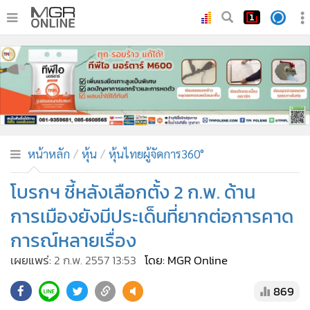
•
หน้าหลัก
•
ทันเหตุการณ์
•
ภาคใต้
•
ภูมิภาค
•
Online Section
หน้าหลัก
หุ้น
หุ้นไทยผู้จัดการ360°
•
บันเทิง
•
ผู้จัดการรายวัน
โบรกฯ ชี้หลังเลือกตั้ง 2 ก.พ. ด้าน
•
คอลัมนิสต์
การเมืองยังมีประเด็นที่ยากต่อการคาด
•
ละคร
การณ์หลายเรื่อง
•
CbizReview
เผยแพร่:
2 ก.พ. 2557 13:53
โดย: MGR Online
•
Cyber BIZ
•
ผู้จัดกวน
869