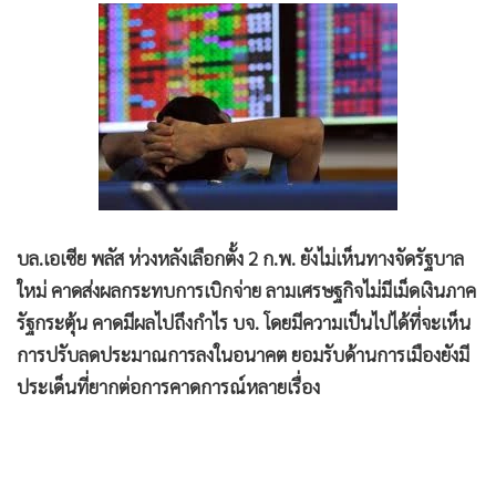
•
Good health & Well-being
•
Green Innovation & SD
•
Management & HR
•
MGR Live
•
Infographic
•
การเมือง
•
ท่องเที่ยว
•
กีฬา
บล.เอเซีย พลัส ห่วงหลังเลือกตั้ง 2 ก.พ. ยังไม่เห็นทางจัดรัฐบาล
•
ต่างประเทศ
ใหม่ คาดส่งผลกระทบการเบิกจ่าย ลามเศรษฐกิจไม่มีเม็ดเงินภาค
•
Special Scoop
รัฐกระตุ้น คาดมีผลไปถึงกำไร บจ. โดยมีความเป็นไปได้ที่จะเห็น
•
เศรษฐกิจ-ธุรกิจ
การปรับลดประมาณการลงในอนาคต ยอมรับด้านการเมืองยังมี
•
จีน
ประเด็นที่ยากต่อการคาดการณ์หลายเรื่อง
•
ชุมชน-คุณภาพชีวิต
•
อาชญากรรม
•
Motoring