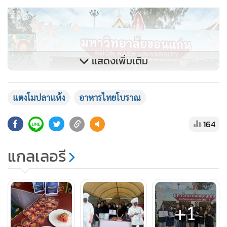
แสดงเพิ่มเติม
แตงโมปลาแห้ง
อาหารไทยโบราณ
164
แกลเลอรี
อ.ดร.ภัคนันท์ เจริญศรี กล่าวว่า“กิจกรรมครั้งนี้เป็นส่วนหนึ่งใน
+1
การบูรณาการการเรียนการสอนเข้ากับการทำงานจริง นักศึกษา
ได้ลงมือปฏิบัติ ตั้งแต่เตรียมวัตถุดิบ การนำเสนออาหาร ไปจนถึง