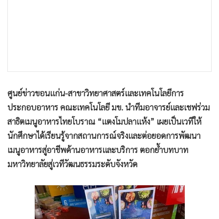
•
เกม
•
วิทยาศาสตร์
•
SMEs
•
หุ้น
•
อินโดจีน
•
กองทุนรวม
ศูนย์ข่าวขอนแก่น-สาขาวิทยาศาสตร์และเทคโนโลยีการ
•
Celeb Online
ประกอบอาหาร คณะเทคโนโลยี มข. นำทีมอาจารย์และเชฟร่วม
•
Factcheck
สาธิตเมนูอาหารไทยโบราณ “แตงโมปลาแห้ง” เผยเป็นเวทีให้
•
ญี่ปุ่น
นักศึกษาได้เรียนรู้จากสถานการณ์จริงและต่อยอดการพัฒนา
•
News1
เมนูอาหารสู่อาชีพด้านอาหารและบริการ ตอกย้ำบทบาท
•
Gotomanager
มหาวิทยาลัยสู่เวทีวัฒนธรรมระดับจังหวัด