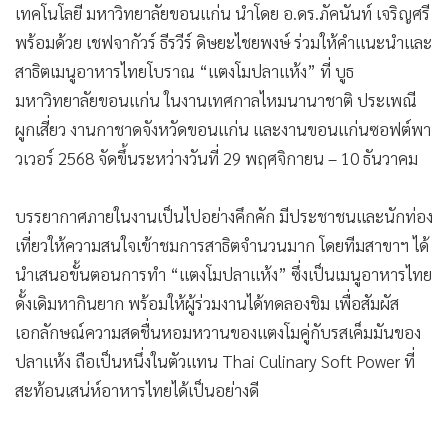
เทคโนโลยี มหาวิทยาลัยขอนแก่น นำโดย อ.ดร.ภัคนันท์ เจริญศรี
พร้อมด้วย เชฟจากัวร์ ธีรวีร์ ดิษยะไชยพงษ์ ร่วมให้คำแนะนำและ
สาธิตเมนูอาหารไทยโบราณ “แตงโมปลาแห้ง” ที่ บูธ
มหาวิทยาลัยขอนแก่น ในงานเทศกาลไหมนานาชาติ ประเพณี
ผูกเสี่ยว งานกาชาดจังหวัดขอนแก่น และงานขอนแก่นซอฟต์พา
วเวอร์ 2568 จัดขึ้นระหว่างวันที่ 29 พฤศจิกายน – 10 ธันวาคม
บรรยากาศภายในงานเป็นไปอย่างคึกคัก มีประชาชนและนักท่อง
เที่ยวให้ความสนใจเข้าชมการสาธิตจำนวนมาก โดยทีมสาขาฯ ได้
นำเสนอขั้นตอนการทำ “แตงโมปลาแห้ง” ซึ่งเป็นเมนูอาหารไทย
ดั้งเดิมหากินยาก พร้อมให้ผู้ร่วมงานได้ทดลองชิม เพื่อสัมผัส
เอกลักษณ์ความสดชื่นหอมหวานของแตงโมคู่กับรสเค็มมันของ
ปลาแห้ง ถือเป็นหนึ่งในตัวแทน Thai Culinary Soft Power ที่
สะท้อนเสน่ห์อาหารไทยได้เป็นอย่างดี