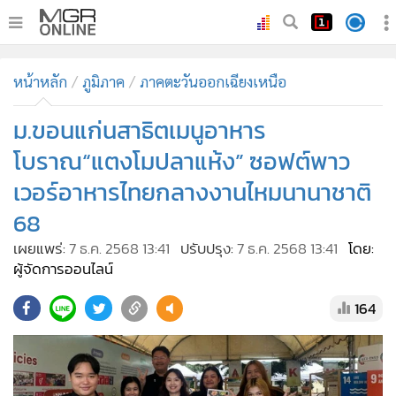
•
หน้าหลัก
หน้าหลัก
ภูมิภาค
ภาคตะวันออกเฉียงเหนือ
•
ทันเหตุการณ์
•
ม.ขอนแก่นสาธิตเมนูอาหาร
ภาคใต้
•
ภูมิภาค
โบราณ“แตงโมปลาแห้ง” ซอฟต์พาว
•
Online Section
เวอร์อาหารไทยกลางงานไหมนานาชาติ
•
บันเทิง
68
•
ผู้จัดการรายวัน
เผยแพร่:
7 ธ.ค. 2568 13:41
ปรับปรุง:
7 ธ.ค. 2568 13:41
โดย:
•
คอลัมนิสต์
ผู้จัดการออนไลน์
•
ละคร
164
•
CbizReview
•
Cyber BIZ
•
ผู้จัดกวน