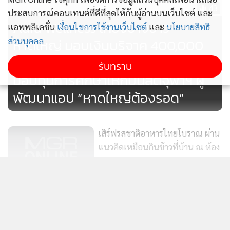
43
ประสบการณ์คอนเทนต์ที่ดีที่สุดให้กับผู้อ่านบนเว็บไซต์ และ
Aura Wellness เคียงข้างชาว
ด้าน เชฟจากัวร์ ธีรวีร์ ดิษยะไชยพงษ์ กล่าวเสริมว่า“เมนูแตงโม
แอพพลิเคชั่น
เงื่อนไขการใช้งานเว็บไซต์
และ
นโยบายสิทธิ
หาดใหญ่ มอบเงินบริจาค 400,000
ส่วนบุคคล
ปลาแห้งเป็นอาหารไทยที่มีเอกลักษณ์และสะท้อนภูมิปัญญา
โบราณ การนำเสนอในงานใหญ่ระดับจังหวัดเช่นนี้ ช่วยเปิดมุม
บาท ช่วยเหลือครอบครัวพนักงานและ
รับทราบ
มองให้คนรุ่นใหม่เห็นว่าฝีมือด้านอาหารไทยสามารถต่อยอดไป
มอบทุนการศึกษาให้กับนิสิตจุฬาฯ ผู้
เป็นซอฟต์พาวเวอร์ได้จริง” กิจกรรมสาธิตครั้งนี้นับเป็นส่วน
พัฒนาแอป “หาดใหญ่ต้องรอด”
สำคัญในการผลักดันวิสัยทัศน์ของคณะเทคโนโลยี มหาวิทยาลัย
ขอนแก่น เป็นองค์กรชั้นนำในการสร้างสรรค์นวัตกรรมเพื่อสังคม
และเชิงพานิชย์ ที่มุ่งเน้นพัฒนาทักษะวิชาชีพด้านอาหาร ควบคู่
เสิร์ฟรสชาติอาหารไทยโบราณ ผ่าน
การทำงานร่วมกับภาคอุตสาหกรรมท่องเที่ยวและวัฒนธรรม
แนวคิดเหมือนกินข้าวที่บ้าน ณ ห้อง
ต่อยอดโอกาสให้นักศึกษาได้เรียนรู้ในบริบทจริง พร้อมก้าวสู่ผู้
อาหารศิลาดล
774
เชี่ยวชาญด้านการประกอบอาหารในอนาคต.
แสดงเพิ่มเติม
พิพิธภัณฑ์การเกษตรฯ น้อมสำนึก
ในพระมหากรุณาธิคุณอันหาที่สุด
ข่าวในหมวดล่าสุด
มิได้ สมเด็จพระนางเจ้าสิริกิติ์
69