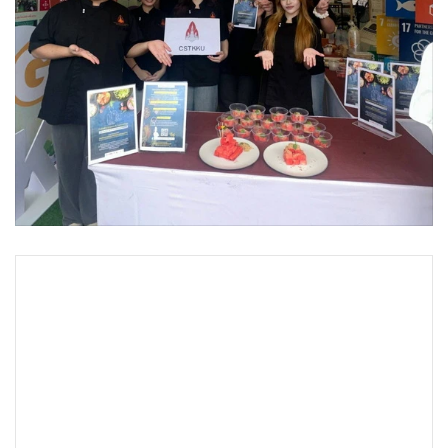
•
Good health & Well-being
•
Green Innovation & SD
•
Management & HR
•
MGR Live
•
Infographic
•
การเมือง
•
ท่องเที่ยว
•
กีฬา
•
ต่างประเทศ
•
Special Scoop
•
เศรษฐกิจ-ธุรกิจ
•
จีน
•
ชุมชน-คุณภาพชีวิต
•
อาชญากรรม
•
Motoring